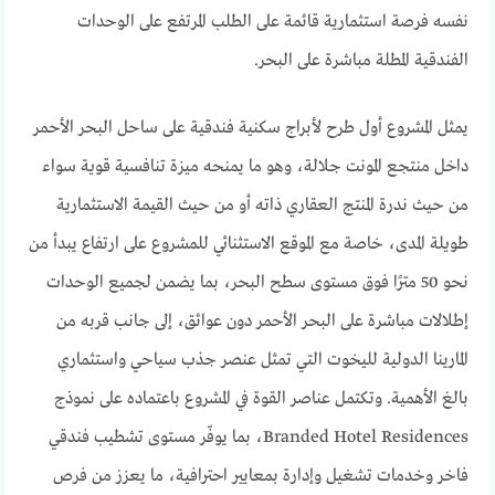
نفسه فرصة استثمارية قائمة على الطلب المرتفع على الوحدات
الفندقية المطلة مباشرة على البحر.
يمثل المشروع أول طرح لأبراج سكنية فندقية على ساحل البحر الأحمر
داخل منتجع المونت جلالة، وهو ما يمنحه ميزة تنافسية قوية سواء
من حيث ندرة المنتج العقاري ذاته أو من حيث القيمة الاستثمارية
طويلة المدى، خاصة مع الموقع الاستثنائي للمشروع على ارتفاع يبدأ من
نحو 50 مترًا فوق مستوى سطح البحر، بما يضمن لجميع الوحدات
إطلالات مباشرة على البحر الأحمر دون عوائق، إلى جانب قربه من
المارينا الدولية لليخوت التي تمثل عنصر جذب سياحي واستثماري
بالغ الأهمية. وتكتمل عناصر القوة في المشروع باعتماده على نموذج
Branded Hotel Residences، بما يوفّر مستوى تشطيب فندقي
فاخر وخدمات تشغيل وإدارة بمعايير احترافية، ما يعزز من فرص