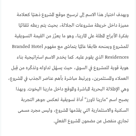
ويهدف اختيار هذا الاسم إلى ترسيخ موقع المشروع ذهنيًا كعلامة
مميزة داخل خريطة مشروعات الجلالة، بحيث يتم ربطه تلقائيًا
بفكرة الأبراج المطلة على المارينا، وهو ما يعزّز من القيمة التسويقية
للمشروع ويمنحه طابعًا عالميًا يتماشى مع مفهوم Branded Hotel
Residences الذي يقوم عليه. كما يخدم الاسم استراتيجية بناء
هوية قوية للمشروع في السوق، حيث يسهُل تداوله وتذكّره من قِبل
العملاء والمستثمرين، ويرتبط مباشرة بأهم عناصر الجذب في المشروع،
وهي الإطلالة البحرية المباشرة والموقع داخل مارينا اليخوت. وبهذا
يصبح اسم “مارينا تاورز” أداة تسويقية تعكس جوهر التجربة
السكنية والاستثمارية التي يقدّمها المشروع، وليس مجرد مسمى
تجاري منفصل عن مضمون المشروع الفعلي.