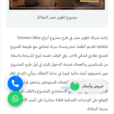
مشروع تطوير مصر الجلالة
راعت شركة تطوير مصر في طرح مشروع أبراج Tatweer Misr
Galala تقديم أنظمة حجز وسداد مرنة تتماشى مع طبيعة المشروع
كمنتج عقاري فندقي فاخر، وفي الوقت نفسه تتيح لشريحة واسعة
من المستثمرين والعملاء فرصة الدخول المبكر في أول طرح للمشروع
دون تحميلهم أعباء مالية كبيرة في بداية التعاقد. ويأتي ذلك في إطار
رؤية الشركة لزيادة قاعدة العملاء المستهدفين وتحفيز قرارات الشراء
عروض وأسعار
المبكر، خاصة في ظل الطابع الاستثماري للمشروع والطلب المرتفع
المتوقع على الوحدات الفندقية المطلة مباشرة على البحر الأحمر داخل
مدينة الجلالة.