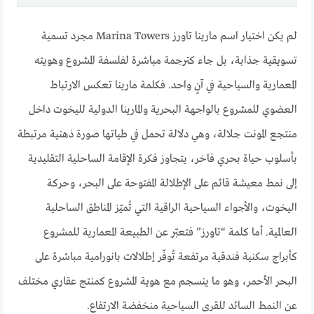
لم يكن اختيار اسم مارينا تاورز Marina Towers مجرد تسمية
تسويقية جذابة، بل جاء كترجمة مباشرة لفلسفة المشروع وهويته
المعمارية والسياحية في آنٍ واحد. فكلمة مارينا تعكس الارتباط
العضوي للمشروع بالواجهة البحرية والمارينا الدولية لليخوت داخل
منتجع المونت جلالة، وهي دلالة تحمل في طياتها صورة ذهنية مرتبطة
بأسلوب حياة بحري فاخر، يتجاوز فكرة الإقامة الساحلية التقليدية
إلى نمط معيشة قائم على الإطلالة المفتوحة على البحر، وحركة
اليخوت، والأجواء السياحية الراقية التي تُميّز المناطق الساحلية
العالمية. أما كلمة “تاورز” فتعبّر عن الطبيعة المعمارية للمشروع
كأبراج سكنية فندقية مرتفعة تُوفّر إطلالات بانورامية مباشرة على
البحر الأحمر، وهو ما ينسجم مع هوية المشروع كمنتج عقاري مختلف
عن النمط السائد للقرى السياحية منخفضة الارتفاع.