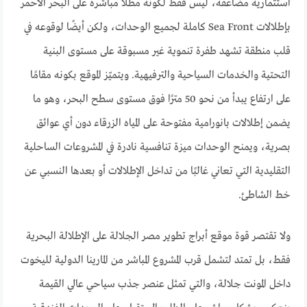
استثمارية مضاعفة، ليس فقط لكونه مطلًا مباشرة على البحر الأحمر
بإطلالات Sea Front كاملة لجميع الوحدات، ولكن أيضًا لوقوعه في
قلب منطقة تشهد طفرة تنموية غير مسبوقة على مستوى البنية
التحتية والخدمات السياحية والترفيهية. ويتميّز الموقع بكونه مقامًا
على ارتفاع يبدأ من نحو 50 مترًا فوق مستوى سطح البحر، وهو ما
يضمن إطلالات بانورامية مفتوحة على المياه الزرقاء دون أي عوائق
بصرية، ويمنح الوحدات ميزة تنافسية نادرة في المشروعات الساحلية
التقليدية التي تعاني غالبًا من تداخل الإطلالات أو بعدها النسبي عن
خط الشاطئ.
ولا تقتصر قوة موقع أبراج تطوير مصر الجلالة على الإطلالة البحرية
فقط، بل تمتد لتشمل قرب المشروع المباشر من المارينا الدولية لليخوت
داخل المونت جلالة، والتي تمثل عنصر جذب سياحي عالي القيمة