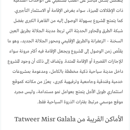
ينعكس بشكل مباشر على الطلب المستقبلي على الوحدات الفندقية
ذات الإطلالات المميزة، سواء بغرض الإقامة أو الاستثمار التأجيري.
كما يتمتع المشروع بسهولة الوصول إليه من القاهرة الكبرى بفضل
شبكة الطرق والمحاور الحديثة التي تربط مدينة الجلالة بطريق العين
السخنة – الزعفرانة والطريق الإقليمي ومحور الجلالة الجديد، وهو ما
يقلّص زمن الوصول إلى المشروع ويجعل الإقامة فيه أكثر مرونة سواء
للإجازات القصيرة أو الإقامة الممتدة. ويُضاف إلى ذلك أن وجود المشروع
داخل مدينة سياحية ذكية مخططة بالكامل، ومدعومة بمشروعات
خدمية وفندقية وجامعية وترفيهية كبرى، يعزّز من مكانته كموقع
استثماري طويل الأجل يتمتع بعوامل نمو مستدامة، وليس مجرد
موقع موسمي مرتبط بفترات الذروة السياحية فقط.
الأماكن القريبة من Tatweer Misr Galala