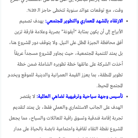
وقت، مع توقعات عوائد سنوية تتخطى حاجز الـ 20%.
الارتقاء بالمشهد المعماري والتطوير المجتمعي:
يهدف تصميم
الأبراج إلى أن يكون بمثابة “أيقونة” بصرية وعلامة فارقة تزين
أفق محافظة الجيزة المطل على النيل. ولا يتوقف دور المشروع هنا،
بل يمتد للتنمية المجتمعية، حيث يجاور المشروع مسجداً عريقاً
أخذت الشركة على عاتقها خطة تطويره الشاملة ضمن خطة
تطوير المنطقة، بما يعزز القيمة العمرانية والدينية للموقع ويخدم
المجتمع المحيط.
تأسيس وجهة سياحية وترفيهية تضاهي العالمية:
لا يقتصر
الهدف على الجانب الاستثماري والعملي فقط، بل يمتد لتقديم
تجربة إقامة فندقية وتسوق راقية للعائلات والسياح، مما يجعل
المشروع نقطة التقاء ثقافية واجتماعية نابضة بالحياة على مدار