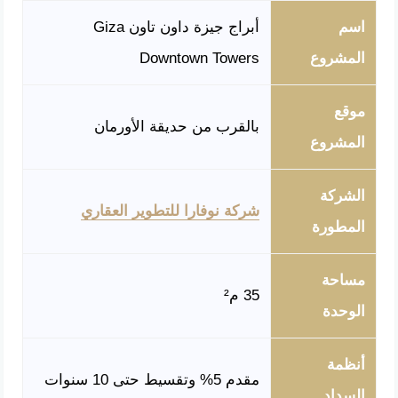
اسم
أبراج جيزة داون تاون Giza
المشروع
Downtown Towers
موقع
بالقرب من حديقة الأورمان
المشروع
الشركة
شركة نوفارا للتطوير العقاري
المطورة
مساحة
35 م²
الوحدة
أنظمة
مقدم 5% وتقسيط حتى 10 سنوات
السداد