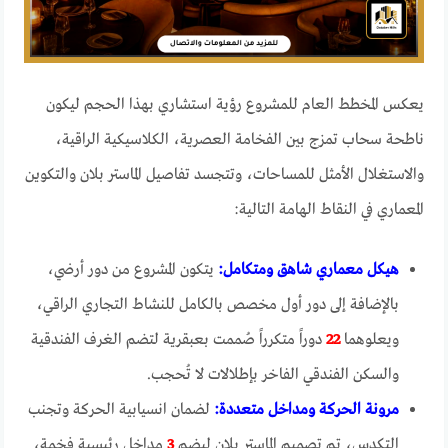
يعكس المخطط العام للمشروع رؤية استشاري بهذا الحجم ليكون
ناطحة سحاب تمزج بين الفخامة العصرية، الكلاسيكية الراقية،
والاستغلال الأمثل للمساحات، وتتجسد تفاصيل الماستر بلان والتكوين
المعماري في النقاط الهامة التالية:
هيكل معماري شاهق ومتكامل:
يتكون المشروع من دور أرضي،
بالإضافة إلى دور أول مخصص بالكامل للنشاط التجاري الراقي،
ويعلوهما
22
دوراً متكرراً صُممت بعبقرية لتضم الغرف الفندقية
والسكن الفندقي الفاخر بإطلالات لا تُحجب.
مرونة الحركة ومداخل متعددة:
لضمان انسيابية الحركة وتجنب
التكدس، تم تصميم الماستر بلان ليضم
3
مداخل رئيسية فخمة،