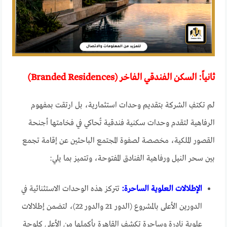
ثانياً: السكن الفندقي الفاخر (Branded Residences)
لم تكتفِ الشركة بتقديم وحدات استثمارية، بل ارتقت بمفهوم
الرفاهية لتقدم وحدات سكنية فندقية تُحاكي في فخامتها أجنحة
القصور الملكية، مخصصة لصفوة المجتمع الباحثين عن إقامة تجمع
بين سحر النيل ورفاهية الفنادق المفتوحة، وتتميز بما يلي:
الإطلالات العلوية الساحرة:
تتركز هذه الوحدات الاستثنائية في
الدورين الأعلى بالمشروع (الدور 21 والدور 22)، لتضمن إطلالات
علوية نادرة وساحرة تكشف القاهرة بأكملها من الأعلى كلوحة