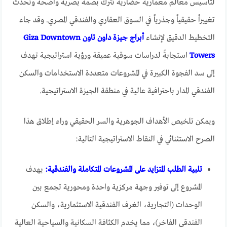
لتأسيس معالم معمارية حضارية تترك بصمة بصرية واضحة وتحدث
تغييراً حقيقياً وجذرياً في السوق العقاري والفندقي المصري. وقد جاء
التخطيط الدقيق لإنشاء
أبراج جيزة داون تاون Giza Downtown
Towers
استجابةً لدراسات سوقية عميقة ورؤية استراتيجية تهدف
إلى سد الفجوة الكبيرة في المشروعات متعددة الاستخدامات والسكن
الفندقي المدار باحترافية عالية في منطقة الجيزة الاستراتيجية.
ويمكن تلخيص الأهداف الجوهرية والسر الحقيقي وراء إطلاق هذا
الصرح الاستثنائي في النقاط الاستراتيجية التالية:
تلبية الطلب المتزايد على المشروعات المتكاملة والفندقية:
يهدف
المشروع إلى توفير وجهة مركزية واحدة ومحورية تجمع بين
الوحدات (التجارية، الغرف الفندقية الاستثمارية، والسكن
الفندقي الفاخر)، مما يخدم الكثافة السكانية والسياحية العالية