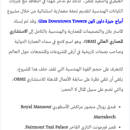
العبقري والتنفيذ المتقن؛ لذلك لم تدخر جهداً في التعاقد مع كبريات
الكيانات الهندسية لتقديم تحفة معمارية استثنائية من خلال مشروع
أبراج جيزة داون تاون Giza Downtown Towers
. وقد تم إسناد
الماستر بلان والتصميمات المعمارية والهندسية بالكامل إلى
الاستشاري
المعماري العالمي OBMI
، وهو اسم لامع في سماء العمارة الدولية
وصاحب بصمات تاريخية في أرقى المشروعات والمنتجعات حول العالم.
للتعرف على حجم القوة الهندسية التي تقف خلف هذا المشروع،
يكفي أن نلقي نظرة على سابقة الأعمال المذهلة للاستشاري
OBMI
،
والتي تضم على سبيل المثال لا الحصر:
فندق رويال منصور مراكش الأسطوري
Royal Mansour
.
Marrakech
قصر فيرمونت التازي الفاخر
Fairmont Tazi Palace
.