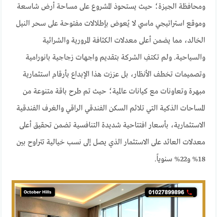
ومحافظة الجيزة؛ حيث يستحوذ المشروع على مساحة أرض شاسعة
وموقع استراتيجي ماسي لا يُعوض بإطلالات مفتوحة على سحر النيل
الخالد، مما يضمن أعلى معدلات الكثافة المرورية والشرائية
والسياحية. ولم تكتفِ الشركة بتقديم واجهات زجاجية بانورامية
وتصميمات تخطف الأنظار، بل عززت هذا الإبداع بأرقام استثمارية
مبهرة وتعاونات مع كيانات عالمية؛ حيث تم طرح باقة متنوعة من
المساحات الذكية التي تلائم السكن الفندقي الراقي والغرف الفندقية
الاستثمارية، بأسعار افتتاحية شديدة التنافسية تضمن تحقيق أعلى
معدلات العائد على الاستثمار الذي يصل إلى نسب خيالية تتراوح بين
18% و22% سنوياً.