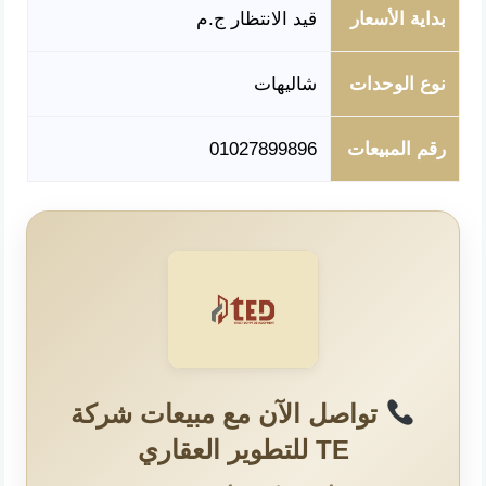
بداية الأسعار
قيد الانتظار ج.م
نوع الوحدات
شاليهات
رقم المبيعات
01027899896
تواصل الآن مع مبيعات شركة
TE للتطوير العقاري