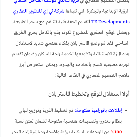
يعكس التصميم المعماري في
قرية ساندي كوست الساحل الشمالي
الرؤية الإبداعية والمبتكرة التي تتبناها
شركة تي إي للتطوير العقاري
TE Developments
لتقديم تحفة فنية تتناغم مع سحر الطبيعة.
وبفضل الموقع العبقري للمشروع لكونه يقع بالكامل بحري الطريق
الساحلي فقد تم وضع الماستر بلان بذكاء هندسي شديد لاستغلال
هذه الميزة الاستثنائية وتطويعها لخدمة راحة السكان وضمان تقديم
تجربة مصيفية تتسم بالفخامة والهدوء. ويمكن استعراض أبرز
ملامح التصميم المعماري في النقاط التالية:
أولا استغلال الموقع وتخطيط الماستر بلان
إطلالات بانورامية مفتوحة:
تم تخطيط القرية وتوزيع المباني
بنظام متدرج وتصميمات هندسية مفتوحة لضمان تمتع نسبة
100%
من الوحدات السكنية برؤية واضحة ومباشرة لمياه البحر