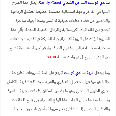
ساندي كوست الساحل الشمالي Sandy Coast
. يمثل هذا الصرح
السياحي الفاخر وجهة استثنائية مصممة خصيصا لعشاق الرفاهية
والباحثين عن قضاء عطلات صيفية لا تنسى وسط أجواء ساحرة
تجمع بين نقاء المياه الكريستالية والرمال الذهبية الناعمة. يأتي هذا
المشروع ليؤكد على الرؤية الاستراتيجية للشركة في تقديم مجتمعات
ساحلية متكاملة ترتقي بمفهوم المصيف وتوفر تجربة معيشية تدمج
بين الهدوء والمرح في آن واحد بنسبة
100%
.
وما يجعل
قرية ساندي كوست
تتربع على قمة المشروعات المطروحة
حاليا هو موقعها الجغرافي العبقري والفريد حيث تقع القرية بالكامل
بحري الطريق الساحلي وهو ما يضمن للسكان إطلالات بحرية مباشرة
ونسيما منعشا طوال العام. هذا الموقع الاستراتيجي يتيح للعائلات
والأطفال الوصول إلى الشاطئ بكل سهولة وأمان تام دون الحاجة