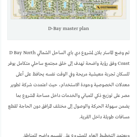
D-Bay master plan
تم وضع الماستر بلان لمشروع دي باي الساحل الشمالي D Bay North
Coast وفق رؤية واضحة تهدف إلى خلق مجتمع ساحلي متكامل يوفر
للسكان تجربة معيشية مريحة وفي الوقت نفسه يحافظ على أعلى
معدلات الخصوصية وجودة الاستخدام، حيث اعتمدت شركة تطوير
مصر على توزيع ذكي للمباني والخدمات داخل مساحة المشروع بما
يضمن سهولة الحركة والوصول إلى مختلف المرافق دون الحاجة لقطع
مسافات طويلة داخل القرية.
ويعتمد التخطيط العام للمشروع على تقسيم واضح للمناطق