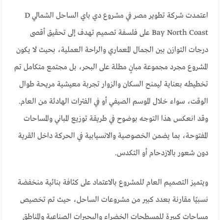
اعتمدت شركة تطوير مصر في مشروع دي باي الساحل الشمالي D
Bay North Coast على فلسفة تصميم تهدف إلى تحقيق أقصى
درجات التوازن بين الجمال المعماري والراحة العملية، بحيث لا يكون
المشروع مجرد مجموعة مبانٍ مطلة على البحر، بل مجتمع متكامل تم
تخطيطه بعناية ليمنح السكان والزوار تجربة معيشية مريحة طوال
الوقت، سواء خلال الموسم الصيفي أو في الفترات الهادئة من العام.
وقد انعكس هذا التوجه بوضوح في طريقة توزيع المباني والمساحات
المفتوحة، بما يضمن الخصوصية والانسيابية في الحركة داخل القرية
دون شعور بالازدحام أو التكدس.
ويتميز التصميم العام للمشروع بالاعتماد على كثافة بنائية منخفضة
نسبيًا مقارنة بعدد كبير من مشروعات الساحل، حيث تم تخصيص
مساحات كبيرة للمسطحات الخضراء والبحيرات الصناعية والمناطق