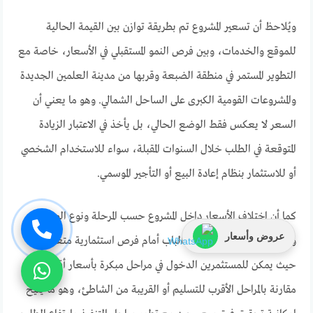
ويُلاحظ أن تسعير المشروع تم بطريقة توازن بين القيمة الحالية
للموقع والخدمات، وبين فرص النمو المستقبلي في الأسعار، خاصة مع
التطوير المستمر في منطقة الضبعة وقربها من مدينة العلمين الجديدة
والمشروعات القومية الكبرى على الساحل الشمالي. وهو ما يعني أن
السعر لا يعكس فقط الوضع الحالي، بل يأخذ في الاعتبار الزيادة
المتوقعة في الطلب خلال السنوات المقبلة، سواء للاستخدام الشخصي
أو للاستثمار بنظام إعادة البيع أو التأجير الموسمي.
كما أن اختلاف الأسعار داخل المشروع حسب المرحلة ونوع الوحدة
عروض وأسعار
وموقعها داخل القرية يفتح الباب أمام فرص استثمارية متعددة،
حيث يمكن للمستثمرين الدخول في مراحل مبكرة بأسعار أقل نسبيًا
مقارنة بالمراحل الأقرب للتسليم أو القريبة من الشاطئ، وهو ما يتيح