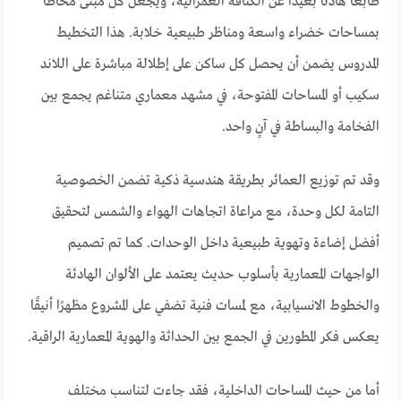
طابعًا هادئًا بعيدًا عن الكثافة العمرانية، ويجعل كل مبنى محاطًا
بمساحات خضراء واسعة ومناظر طبيعية خلابة. هذا التخطيط
المدروس يضمن أن يحصل كل ساكن على إطلالة مباشرة على اللاند
سكيب أو المساحات المفتوحة، في مشهد معماري متناغم يجمع بين
الفخامة والبساطة في آنٍ واحد.
وقد تم توزيع العمائر بطريقة هندسية ذكية تضمن الخصوصية
التامة لكل وحدة، مع مراعاة اتجاهات الهواء والشمس لتحقيق
أفضل إضاءة وتهوية طبيعية داخل الوحدات. كما تم تصميم
الواجهات المعمارية بأسلوب حديث يعتمد على الألوان الهادئة
والخطوط الانسيابية، مع لمسات فنية تضفي على المشروع مظهرًا أنيقًا
يعكس فكر المطورين في الجمع بين الحداثة والهوية المعمارية الراقية.
أما من حيث المساحات الداخلية، فقد جاءت لتناسب مختلف