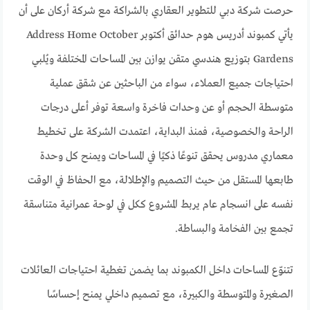
حرصت شركة دبي للتطوير العقاري بالشراكة مع شركة أركان على أن
يأتي كمبوند أدريس هوم حدائق أكتوبر Address Home October
Gardens بتوزيع هندسي متقن يوازن بين المساحات المختلفة ويُلبي
احتياجات جميع العملاء، سواء من الباحثين عن شقق عملية
متوسطة الحجم أو عن وحدات فاخرة واسعة توفر أعلى درجات
الراحة والخصوصية، فمنذ البداية، اعتمدت الشركة على تخطيط
معماري مدروس يحقق تنوعًا ذكيًا في المساحات ويمنح كل وحدة
طابعها المستقل من حيث التصميم والإطلالة، مع الحفاظ في الوقت
نفسه على انسجام عام يربط المشروع ككل في لوحة عمرانية متناسقة
تجمع بين الفخامة والبساطة.
تتنوّع المساحات داخل الكمبوند بما يضمن تغطية احتياجات العائلات
الصغيرة والمتوسطة والكبيرة، مع تصميم داخلي يمنح إحساسًا