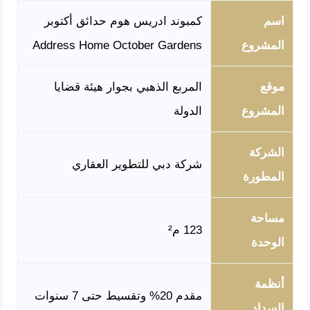
اسم
كمبوند ادريس هوم حدائق أكتوبر
المشروع
Address Home October Gardens
موقع
المربع الذهبي بجوار هيئة قضايا
المشروع
الدولة
الشركة
شركة دبي للتطوير العقاري
المطورة
مساحة
123 م²
الوحدة
أنظمة
مقدم 20% وتقسيط حتى 7 سنوات
السداد