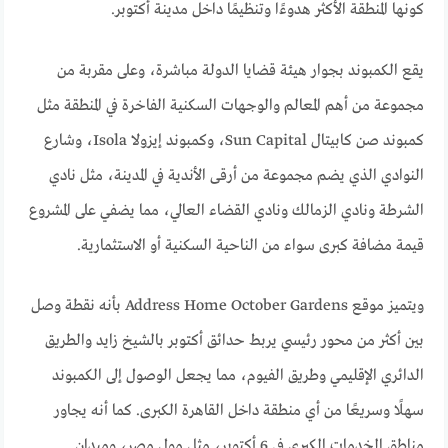
كونها المنطقة الأكثر هدوءًا وتنظيمًا داخل مدينة أكتوبر.
يقع الكمبوند بجوار هيئة قضايا الدولة مباشرة، وعلى مقربة من
مجموعة من أهم المعالم والوجهات السكنية الفاخرة في المنطقة مثل
كمبوند صن كابيتال Sun Capital، وكمبوند إيزولا Isola، وشارع
النوادي الذي يضم مجموعة من أرقى الأندية في المدينة، مثل نادي
الشرطة ونادي الزمالك ونادي القضاء العالي، مما يضفي على المشروع
قيمة مضافة كبرى سواء من الناحية السكنية أو الاستثمارية.
ويتميز موقع Address Home October Gardens بأنه نقطة وصل
بين أكثر من محور رئيسي يربط حدائق أكتوبر بالشيخ زايد والطريق
الدائري الإقليمي وطريق الفيوم، مما يجعل الوصول إلى الكمبوند
سهلًا وسريعًا من أي منطقة داخل القاهرة الكبرى. كما أنه يجاور
مناطق الخدمات الكبرى في 6 أكتوبر، مثل مول مصر، وميدان