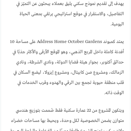
يهدف إلى تقديم نموذج سكني يليق بعملاء يبحثون عن التميّز في
التفاصيل، والاستقرار في موقع استراتيجي يرتقي بمعنى الحياة
اليومية.
يمتد كمبوند Address Home October Gardens على مساحة 10
أفدنة كاملة داخل المربع الذهبي، وهو الموقع الأرقى والأكثر جذبًا في
حدائق أكتوبر، بجوار هيئة قضايا الدولة، ونادي الشرطة، ونادي
الزمالك، ومشروع صن كابيتال، ومشروع إيزولا، ليضع السكان في
قلب منطقة حيوية تجمع بين الرقي والهدوء وقرب الخدمات في
الوقت ذاته.
ويتكون المشروع من 22 عمارة سكنية فقط صُممت بتوزيع هندسي
متوازن يضمن الخصوصية لكل وحدة، ويحيط بها مساحات خضراء
ولاند سكيب تمنح المشروع طابعًا مميزًا من الفخامة والراحة البصرية.