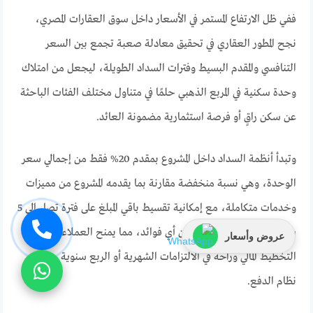
ففي ظل الارتفاع المستمر في الأسعار داخل سوق العقارات المصري،
نجح المطور العقاري في تحقيق معادلة صعبة تجمع بين السعر
التنافسي والمقدم البسيط وفترات السداد الطويلة، ليجعل من امتلاك
وحدة سكنية في المربع الذهبي حلمًا في متناول مختلف الفئات الباحثة
عن سكن راقٍ أو فرصة استثمارية مضمونة العائد.
وتبدأ أنظمة السداد داخل المشروع بمقدم 20% فقط من إجمالي سعر
الوحدة، وهي نسبة منخفضة مقارنة بما يقدمه المشروع من مميزات
وخدمات متكاملة، مع إمكانية تقسيط باقي المبلغ على فترة تصل إلى 5
سنوات بأقساط متساوية دون أي فوائد، مما يمنح العملاء حرية
عروض وأسعار
التخطيط المالي وراحة في الالتزامات الشهرية أو الربع سنوية حسب
نظام الدفع.