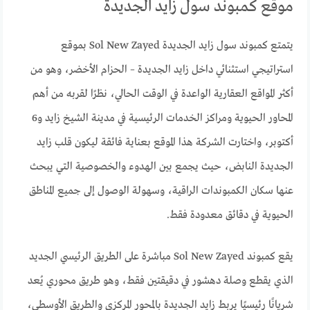
موقع كمبوند سول زايد الجديدة
يتمتع كمبوند سول زايد الجديدة Sol New Zayed بموقع
استراتيجي استثنائي داخل زايد الجديدة – الحزام الأخضر، وهو من
أكثر المواقع العقارية الواعدة في الوقت الحالي، نظرًا لقربه من أهم
المحاور الحيوية ومراكز الخدمات الرئيسية في مدينة الشيخ زايد و6
أكتوبر، واختارت الشركة هذا الموقع بعناية فائقة ليكون قلب زايد
الجديدة النابض، حيث يجمع بين الهدوء والخصوصية التي يبحث
عنها سكان الكمبوندات الراقية، وسهولة الوصول إلى جميع المناطق
الحيوية في دقائق معدودة فقط.
يقع كمبوند Sol New Zayed مباشرة على الطريق الرئيسي الجديد
الذي يقطع وصلة دهشور في دقيقتين فقط، وهو طريق محوري يُعد
شريانًا رئيسيًا يربط زايد الجديدة بالمحور المركزي والطريق الأوسطي،