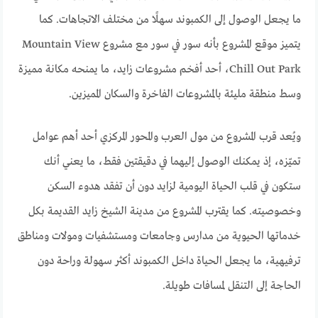
ما يجعل الوصول إلى الكمبوند سهلًا من مختلف الاتجاهات. كما
يتميز موقع المشروع بأنه سور في سور مع مشروع Mountain View
Chill Out Park، أحد أفخم مشروعات زايد، ما يمنحه مكانة مميزة
وسط منطقة مليئة بالمشروعات الفاخرة والسكان المميزين.
ويُعد قرب المشروع من مول العرب والمحور المركزي أحد أهم عوامل
تميّزه، إذ يمكنك الوصول إليهما في دقيقتين فقط، ما يعني أنك
ستكون في قلب الحياة اليومية لزايد دون أن تفقد هدوء السكن
وخصوصيته. كما يقترب المشروع من مدينة الشيخ زايد القديمة بكل
خدماتها الحيوية من مدارس وجامعات ومستشفيات ومولات ومناطق
ترفيهية، ما يجعل الحياة داخل الكمبوند أكثر سهولة وراحة دون
الحاجة إلى التنقل لمسافات طويلة.