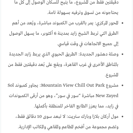
دقيقتين فقط من المشروع، ما يتيح للسكان الوصول إلى كل ما
يحتاجونه من تسوق وترفيه بسهولة تامة.
المحور المركزي: يمر بالقرب من الكمبوند مباشرة، ويُعد من أهم
الطرق التي تربط الشيخ زايد بمدينة 6 أكتوبر، ما يسهل الوصول
إلى جميع الاتجاهات في وقت قياسي.
وصلة دهشور الجديدة: الطريق الحيوي الذي يربط زايد الجديدة
بالمناطق الأخرى في غرب القاهرة، ويقع على بُعد دقيقتين فقط من
المشروع.
مشروع Mountain View Chill Out Park: يجاور كمبوند Sol
New Zayed مباشرة “سور في سور”، وهو من أرقى الكمبوندات
في زايد، مما يعزز الطابع الفاخر للمنطقة بأكملها.
مول أركان بلازا وبارك ستريت: لا تبعد سوى 10 دقائق فقط،
وتضم مجموعة من أفخم المطاعم والمقاهي والمكاتب الإدارية.