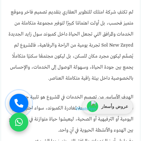
لم تكتفِ شركة امتلك للتطوير العقاري بتقديم تصميم فاخر وموقع
متميز فحسب، بل أولت اهتمامًا كبيرًا لتوفير مجموعة متكاملة من
الخدمات والمرافق التي تجعل الحياة داخل كمبوند سول زايد الجديدة
Sol New Zayed تجربة يومية من الراحة والرفاهية، فالمشروع لم
يُصمَّم ليكون مجرد مكان للسكن، بل ليكون مجتمعًا سكنيًا متكاملًا
يجمع بين جودة الحياة، وسهولة الوصول إلى الخدمات، والإحساس
بالخصوصية داخل بيئة راقية متكاملة العناصر.
الهدف الأساسي من تصميم الخدمات في المشروع هو تلبية جميع
عروض وأسعار
احتياجات السكان دون الحاجة لمغادرة الكمبوند، سواء احتياجاتهم
اليومية أو الترفيهية أو الصحية، ليعيشوا حياة متوازنة في بيئة تجمع
بين الهدوء والأنشطة الحيوية في آنٍ واحد.