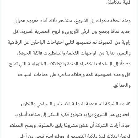
فنية متكاملة.
ومنذ لحظة دخولك إلى المشروع، ستشعر بأنك أمام مفهوم عمراني
جديد تمامًا يجمع بين الرقي الأوروبي والروح العصرية المصرية. كل
زاوية من الكمبوند تم تصميمها لتلبي احتياجات الباحثين عن الرفاهية
والتميز، بداية من الواجهات الفخمة والتشطيبات فائقة الجودة،
وصولًا إلى المساحات الخضراء الممتدة والإطلالات البانورامية التي تمنح
كل وحدة خصوصية تامة وإطلالة ساحرة على حمامات السباحة
والحدائق.
تقدمه الشركة السعودية الدولية للاستثمار السياحي والتطوير
العقاري هذا المشروع برؤية تتجاوز فكرة السكن إلى صناعة أسلوب
حياة. أرادت الشركة أن تنشئ مشروعًا يليق بالصفوة، ويمنح العملاء
فرصة امتلاك فيلا ملكية التصميم في موقع استراتيجي من أرقى