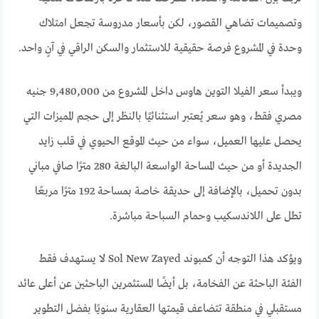
وتصميمات تضاهي القصور، لكن بأسعار مدروسة تجعل امتلاك
وحدة في المشروع فرصة حقيقية للاستثمار والسكن الراقي في آنٍ واحد.
ويبدأ سعر الفيلا التوين هاوس داخل المشروع من 9,480,000 جنيه
مصري فقط، وهو سعر يُعتبر استثنائيًا بالنظر إلى حجم المميزات التي
يحصل عليها العميل، سواء من حيث الموقع الحيوي في قلب زايد
الجديدة أو من حيث المساحة الواسعة البالغة 280 مترًا صافي مباني
بدون تحميل، بالإضافة إلى حديقة خاصة بمساحة 192 مترًا مربعًا
تطل على اللاندسكيب وحمام السباحة مباشرة.
ويؤكد هذا التوجه أن كمبوند Sol New Zayed لا يستهدف فقط
الفئة الباحثة عن الفخامة، بل أيضًا المستثمرين الباحثين عن أعلى عائد
مستقبلي في منطقة تتضاعف قيمتها العقارية سنويًا بفضل التطوير