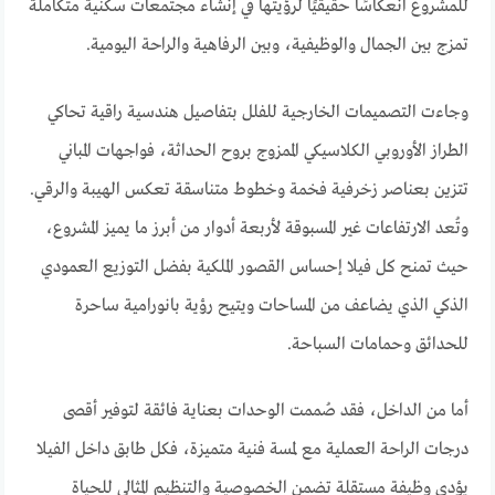
للمشروع انعكاسًا حقيقيًا لرؤيتها في إنشاء مجتمعات سكنية متكاملة
تمزج بين الجمال والوظيفية، وبين الرفاهية والراحة اليومية.
وجاءت التصميمات الخارجية للفلل بتفاصيل هندسية راقية تحاكي
الطراز الأوروبي الكلاسيكي الممزوج بروح الحداثة، فواجهات المباني
تتزين بعناصر زخرفية فخمة وخطوط متناسقة تعكس الهيبة والرقي.
وتُعد الارتفاعات غير المسبوقة لأربعة أدوار من أبرز ما يميز المشروع،
حيث تمنح كل فيلا إحساس القصور الملكية بفضل التوزيع العمودي
الذكي الذي يضاعف من المساحات ويتيح رؤية بانورامية ساحرة
للحدائق وحمامات السباحة.
أما من الداخل، فقد صُممت الوحدات بعناية فائقة لتوفير أقصى
درجات الراحة العملية مع لمسة فنية متميزة، فكل طابق داخل الفيلا
يؤدي وظيفة مستقلة تضمن الخصوصية والتنظيم المثالي للحياة