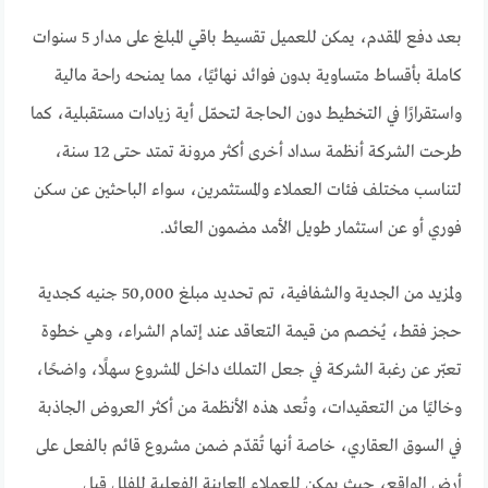
بعد دفع المقدم، يمكن للعميل تقسيط باقي المبلغ على مدار 5 سنوات
كاملة بأقساط متساوية بدون فوائد نهائيًا، مما يمنحه راحة مالية
واستقرارًا في التخطيط دون الحاجة لتحمّل أية زيادات مستقبلية، كما
طرحت الشركة أنظمة سداد أخرى أكثر مرونة تمتد حتى 12 سنة،
لتناسب مختلف فئات العملاء والمستثمرين، سواء الباحثين عن سكن
فوري أو عن استثمار طويل الأمد مضمون العائد.
ولمزيد من الجدية والشفافية، تم تحديد مبلغ 50,000 جنيه كجدية
حجز فقط، يُخصم من قيمة التعاقد عند إتمام الشراء، وهي خطوة
تعبّر عن رغبة الشركة في جعل التملك داخل المشروع سهلًا، واضحًا،
وخاليًا من التعقيدات، وتُعد هذه الأنظمة من أكثر العروض الجاذبة
في السوق العقاري، خاصة أنها تُقدّم ضمن مشروع قائم بالفعل على
أرض الواقع، حيث يمكن للعملاء المعاينة الفعلية للفلل قبل