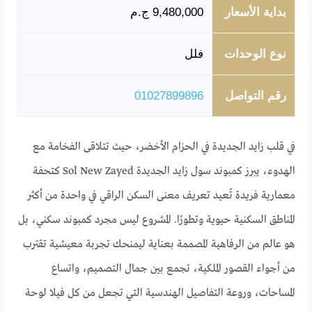
بداية الأسعار
9,480,000 ج.م
نوع الوحدات
فلل
رقم التواصل
01027899896
في قلب زايد الجديدة في الحزام الأخضر، حيث تتلاقى الفخامة مع
الهدوء، يبرز كمبوند سول زايد الجديدة Sol New Zayed كتحفة
معمارية فريدة تُعيد تعريف معنى السكن الراقي في واحدة من أكثر
المناطق السكنية حيوية وتطورًا. المشروع ليس مجرد كمبوند سكني، بل
هو عالم من الرفاهية المصممة بعناية ليمنحك تجربة معيشية تقترب
من أجواء القصور الملكية، تجمع بين جمال التصميم، واتساع
المساحات، وروعة التفاصيل الهندسية التي تجعل من كل فيلا لوحة