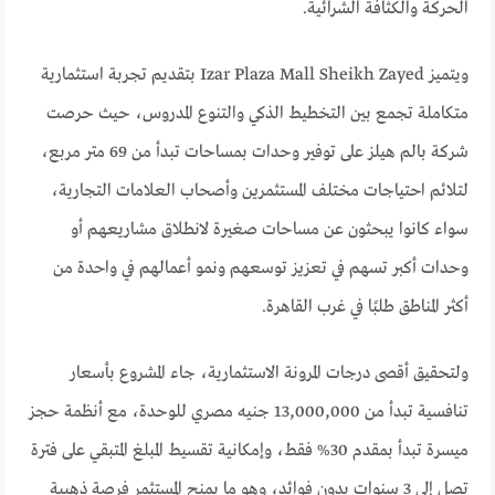
الحركة والكثافة الشرائية.
ويتميز Izar Plaza Mall Sheikh Zayed بتقديم تجربة استثمارية
متكاملة تجمع بين التخطيط الذكي والتنوع المدروس، حيث حرصت
شركة بالم هيلز على توفير وحدات بمساحات تبدأ من 69 متر مربع،
لتلائم احتياجات مختلف المستثمرين وأصحاب العلامات التجارية،
سواء كانوا يبحثون عن مساحات صغيرة لانطلاق مشاريعهم أو
وحدات أكبر تسهم في تعزيز توسعهم ونمو أعمالهم في واحدة من
أكثر المناطق طلبًا في غرب القاهرة.
ولتحقيق أقصى درجات المرونة الاستثمارية، جاء المشروع بأسعار
تنافسية تبدأ من 13,000,000 جنيه مصري للوحدة، مع أنظمة حجز
ميسرة تبدأ بمقدم 30% فقط، وإمكانية تقسيط المبلغ المتبقي على فترة
تصل إلى 3 سنوات بدون فوائد، وهو ما يمنح المستثمر فرصة ذهبية