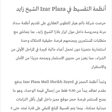
أنظمة التقسيط في Izar Plaza الشيخ زايد
حرصت شركة بالم هيلز للتطوير العقاري على تقديم أنظمة سداد
مرنة ومدروسة داخل مول ايزار بلازا الشيخ زايد، بما يتماشى مع
متطلبات المستثمرين ويمنحهم فرصة حقيقية لامتلاك وحدة
استثمارية متميزة دون تحمل أعباء مالية كبيرة في المراحل الأولى من
الشراء، مما يعزز من جدوى الاستثمار ويمنحه مزيدًا من الأمان
والاستقرار.
وتبدأ أنظمة الحجز في Izar Plaza Mall Sheikh Zayed بدفع
مقدم تعاقد يبدأ من 30% فقط من إجمالي قيمة الوحدة، وهو ما
يمنح المستثمر فرصة حجز موقع مميز داخل المول بأقل التزامات
مبدئية ممكنة، بينما يتم تقسيط المبلغ المتبقي على فترة تمتد حتى 3