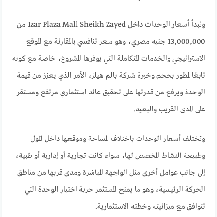
وتبدأ أسعار الوحدات داخل Izar Plaza Mall Sheikh Zayed من
13,000,000 جنيه مصري، وهو سعر تنافسي بالمقارنة مع الموقع
الاستراتيجي والخدمات المتكاملة التي يوفرها المشروع، خاصة مع كونه
تابعًا لمطور بحجم وخبرة شركة بالم هيلز، الأمر الذي يعزز من قيمة
الوحدة ويرفع من قدرتها على تحقيق عائد استثماري مرتفع ومستقر
على المدى القريب والبعيد.
وتختلف أسعار الوحدات باختلاف المساحة وموقعها داخل المول
وطبيعة النشاط المخصص لها، سواء كانت تجارية أو إدارية أو طبية،
إلى جانب عوامل أخرى مثل الواجهة المباشرة ومدى قربها من مناطق
الحركة الرئيسية، وهو ما يمنح المستثمر حرية اختيار الوحدة التي
تتوافق مع ميزانيته وخطته الاستثمارية.