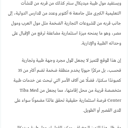
ويستفيد مول طيبة ميديكال سنتر كذلك من قربه من المنشآت
التعليمية الكبرى مثل جامعة 6 أكتوبر وعدد من المدارس الدولية، إلى
جانب قربه من المشروعات التجارية الضخمة مثل مول العرب ومول
مصر، وهو ما يمنحه ميزة استثمارية مضاعفة ترفع من الإقبال على
وحداته الطبية والإدارية.
إن هذا الموقع المتميز لا يجعل المول مجرد وجهة طبية وتجارية
فحسب، بل مركزًا حيويًا يخدم منطقة ضخمة تضم أكثر من 35
كمبوندًا سكنيًا، فضلًا عن آلاف الأسر التي تبحث عن خدمات طبية
متخصصة قريبة من محل إقامتها، مما يجعل من Tiba Med
Center فرصة استثمارية حقيقية تحقق عائدًا مضمونًا سواء على
المدى القصير أو الطويل.
وفي ظل هذا التميز الجغرافي، يمكن القول إن مول طيبة ميديكال