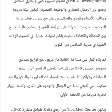
NBIG Developments في تقديم مشروع طبي وتجاري متكامل
يجمع بين الجمال المعماري والوظيفة العملية، ليكون بيئة مريحة
ومثالية للأطباء والمرضى والمستثمرين على حدٍ سواء، فمنذ بداية
التخطيط، حرصت الشركة على أن يُنفّذ المشروع بمعايير عالمية تجمع
بين الحداثة والكفاءة، بحيث يقدّم نموذجًا جديدًا في تصميم المولات
الطبية في مدينة السادس من أكتوبر.
تم بناء المول على مساحة 2,500 متر مربع، مع توزيع هندسي
مدروس خصص 40% من المساحة للمبنى الرئيسي الذي يضم
العيادات والمراكز الطبية، و60% للمساحات الخارجية والبلازا واللاند
سكيب التي تُضفي لمسة من الجمال والهدوء على المكان، وتمنح الزوار
تجربة مريحة من اللحظة الأولى.
يتكون Tiba Med Center من أرضي وثلاثة طوابق متكررة (G+3)،