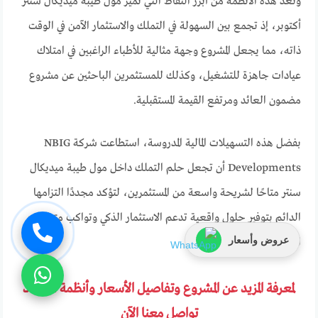
وتُعد هذه الأنظمة من أبرز النقاط التي تُميز مول طيبة ميديكال سنتر
أكتوبر، إذ تجمع بين السهولة في التملك والاستثمار الآمن في الوقت
ذاته، مما يجعل المشروع وجهة مثالية للأطباء الراغبين في امتلاك
عيادات جاهزة للتشغيل، وكذلك للمستثمرين الباحثين عن مشروع
مضمون العائد ومرتفع القيمة المستقبلية.
بفضل هذه التسهيلات المالية المدروسة، استطاعت شركة NBIG
Developments أن تجعل حلم التملك داخل مول طيبة ميديكال
سنتر متاحًا لشريحة واسعة من المستثمرين، لتؤكد مجددًا التزامها
الدائم بتوفير حلول واقعية تدعم الاستثمار الذكي وتواكب متطلبات
عروض وأسعار
السوق العقاري الحديث.
لمعرفة المزيد عن المشروع وتفاصيل الأسعار وأنظمة السداد
تواصل معنا الآن