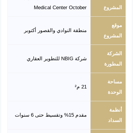
المشروع
Medical Center October
موقع
منطقة النوادي والقصور أكتوبر
المشروع
الشركة
شركة NBIG للتطوير العقاري
المطورة
مساحة
21 م²
الوحدة
أنظمة
مقدم 15% وتقسيط حتى 6 سنوات
السداد