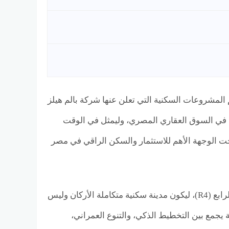
 Palm Hills New Capital واحدًا من أضخم وأهم المشروعات السكنية التي تعلن عنها شركة بالم هيلز
دة في السوق العقاري المصري، وليمثل في الوقت
حت الوجهة الأهم للاستثمار والسكن الراقي في مصر
جاء مشروع بالم هيلز العاصمة على مساحة ضخمة تُقدَّر بنحو 315 فدانًا داخل الحي الرابع (R4)، ليكون مدينة سكنية متكاملة الأركان وليس
جمع بين التخطيط الذكي، والتنوع العمراني،