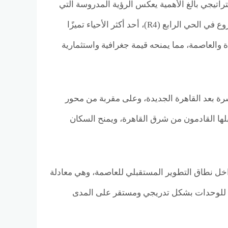
العاصمة الإدارية الجديدة Palm Hills New Capital بموقع استراتيجي بالغ الأهمية يعكس الرؤية المدروسة التي
تتبناها شركة بالم هيلز للتطوير العقاري في اختيار مواقع مشروعاتها، حيث يقع المشروع في الحي الرابع (R4)، أحد أكثر الأحياء تميزًا
ة والعاصمة، مما يمنحه قيمة جغرافية واستثمارية
اشرة بعد القاهرة الجديدة، وعلى مقربة من محور
بلها القادمون من شرق القاهرة، ويمنح السكان
داخل نطاق التطوير المستقبلي للعاصمة، وهي معادلة
ية للوحدات بشكل تدريجي ومستقر على المدى