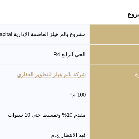
روع
مشروع بالم هيلز العاصمة الإدارية Palm Hills New Capital
الحي الرابع R4
ة
شركة بالم هيلز للتطوير العقاري
100 م²
مقدم 10% وتقسيط حتى 10 سنوات
قيد الانتظار ج.م