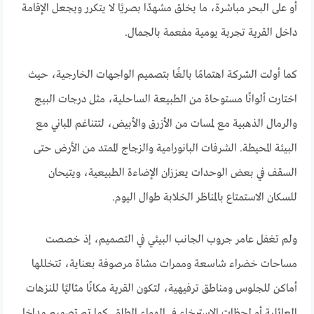
أو على البحر مباشرة، ما يخلق مشهدًا بصريًا لا يتكرر ويجعل الإقامة
داخل القرية تجربة يومية مفعمة بالجمال.
كما أولت الشركة اهتمامًا بالغًا بتصميم الواجهات الخارجية، حيث
اختارت ألوانًا مستوحاة من الطبيعة الساحلية، مثل درجات البيج
والرمال الذهبية مع لمسات من الأزرق والأبيض، لتتناغم المباني مع
البيئة المحيطة. الشرفات البانورامية والزجاج الممتد من الأرض حتى
السقف في بعض الوحدات يعززان الإضاءة الطبيعية، ويتيحان
للسكان الاستمتاع بالمناظر الخلابة طوال اليوم.
ولم تغفل عامر جروب الجانب البيئي في التصميم، إذ خصصت
مساحات خضراء شاسعة وممرات مشاة مرصوفة بعناية، تتخللها
أماكن للجلوس ومناطق ترفيهية، لتكون القرية مكانًا مثاليًا للنزهات
العائلية أو لحظات الاسترخاء في الهواء الطلق. كما تم تصميم مداخل