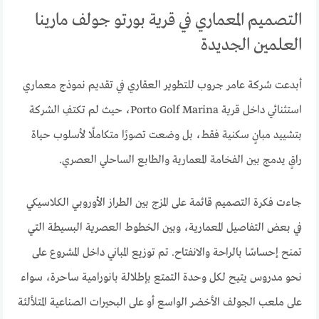
التصميم المعماري في قرية بورتو جولف مارينا
العلمين الجديدة
أبدعت شركة عامر جروب للتطوير العقاري في تقديم نموذج معماري
استثنائي داخل قرية Porto Golf Marina، حيث لم تكتفِ الشركة
بتشييد مبانٍ سكنية فقط، بل وضعت تصورًا متكاملًا لأسلوب حياة
راقٍ يدمج بين الفخامة المعمارية والطابع الساحلي العصري.
جاءت فكرة التصميم قائمة على المزج بين الطراز الأوروبي الكلاسيكي
في بعض التفاصيل المعمارية، وبين الخطوط العصرية البسيطة التي
تمنح إحساسًا بالراحة والانفتاح. تم توزيع المباني داخل المشروع على
نحو مدروس يتيح لكل وحدة التمتع بإطلالة بانورامية ساحرة، سواء
على ملعب الجولف الأخضر الواسع أو على البحيرات الصناعية المتلألئة