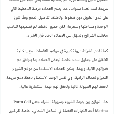
للعميل تأمين وحدته فورًا، مع إمكانية سداد باقي المبلغ على أقساط
مريحة تمتد لعدة سنوات، مما يمنح العملاء فرصة التخطيط المالي
على المدى الطويل دون ضغوط. وتختلف تفاصيل الدفع وفقًا لنوع
الوحدة ومساحتها وسعرها، لكن جميع الخطط تم تصميمها لتناسب
مختلف الشرائح وتسهّل على العملاء اتخاذ قرار الشراء.
كما تقدم الشركة مرونة كبيرة في مواعيد الأقساط، مع إمكانية
الاتفاق على جداول سداد خاصة لبعض العملاء بما يتوافق مع
قدراتهم المالية. وبهذا، يمكن للعملاء الاستفادة من موقع المشروع
المتميز وخدماته الراقية، وفي نفس الوقت الاستمتاع بخطة دفع مريحة
تحفظ لهم السيولة المالية وتحقق لهم قيمة استثمارية عالية.
هذا التوازن بين جودة المشروع وسهولة الشراء جعل Porto Golf
Marina أحد الخيارات المفضلة في الساحل الشمالي، خاصة للراغبين