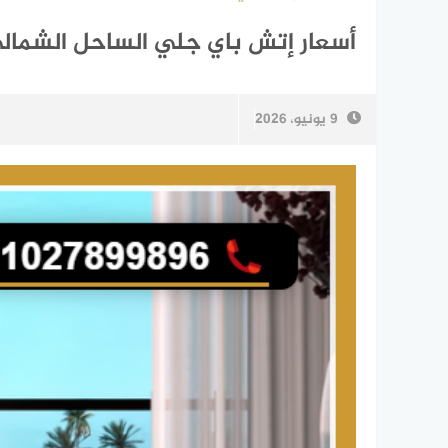
أسعار إتش باي جلي الساحل الشمالي H By Glee جدول الأق
9 يونيو، 2026