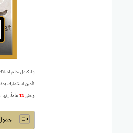
وليكتمل حلم امتلاك
تأمين استثمارك بمق
وحتى
12
عاماً. إنها
جدول ا