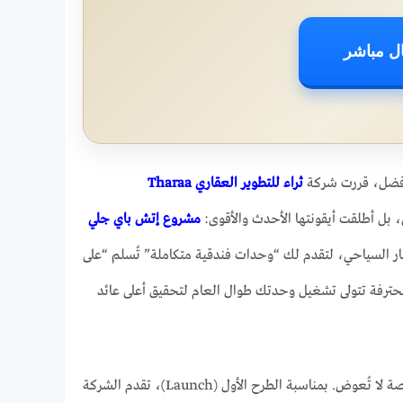
ل مباشر
لأفضل، قررت شركة
ثراء للتطوير العقاري Tharaa
 بل أطلقت أيقونتها الأحدث والأقوى:
مشروع إتش باي جلي
ثمار السياحي، لتقدم لك “وحدات فندقية متكاملة” تُسلم “على
محترفة تتولى تشغيل وحدتك طوال العام لتحقيق أعلى عائد
ولأن لغة الأرقام هي الأصدق في عالم الاستثمار، فقد جاءت أسعار وتنوع هذه الوحدات لتشكل فرصة لا تُعوض. بمناسبة الطرح الأول (Launch)، تقدم الشركة