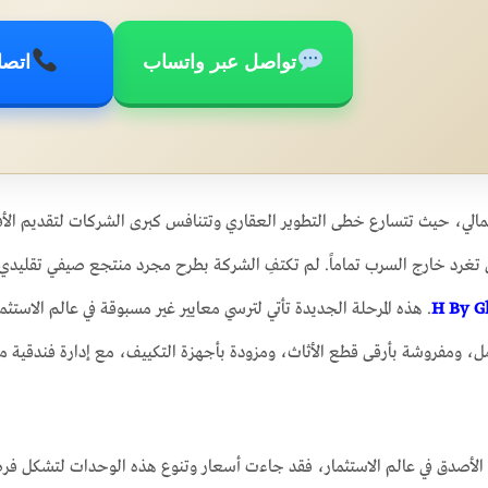
تواصل عبر واتساب
اتصا
الي، حيث تتسارع خطى التطوير العقاري وتتنافس كبرى الشركات لتقديم ا
 تغرد خارج السرب تماماً. لم تكتفِ الشركة بطرح مجرد منتجع صيفي تقليدي،
H By G
. هذه المرحلة الجديدة تأتي لترسي معايير غير مسبوقة في عالم الاست
مل، ومفروشة بأرقى قطع الأثاث، ومزودة بأجهزة التكييف، مع إدارة فندقية 