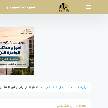
لتجاوز
كمبوندات الشيخ زايد
لى
لمحتوى
الرئيسية
⁄
الساحل الشمالي
⁄
أسعار إتش باي جلي الساحل الشمالي By Glee
الساحل الشمالي