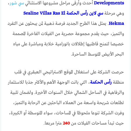
Developments
أحدث وأرقى مراحل مشروعها الاستثنائي
سي شور
،
وهي مرحلة
سي لاين رأس الحكمة Sealine Villas Ras El
Hekma
. يمثل هذا الطرح الجديد فرصة ذهبية لمن يبحثون عن التفرد
والتميز، حيث يقدم مجموعة حصرية من الفيلات الفاخرة المصممة
خصيصا لتمنح قاطنيها إطلالات بانورامية خلابة ومباشرة على مياه
البحر الأبيض المتوسط الساحرة.
حرصت الشركة على استغلال الموقع الاستراتيجي العبقري في قلب
منطقة
رأس الحكمة
، التي باتت الوجهة الأهم والأكثر جذبا للاستثمار
والرفاهية في الساحل الشمالي خلال السنوات الأخيرة. ولضمان تلبية
تطلعات شريحة واسعة من العملاء الباحثين عن الرحابة والتميز،
وفرت الشركة تنوعا ملحوظا في المساحات، سواء المتوسطة أو الكبيرة،
حيث تبدأ مساحات الفيلات من
240
مترا مربعا.