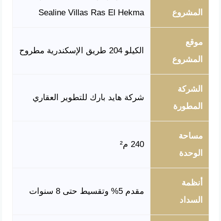
المشروع
Sealine Villas Ras El Hekma
موقع
الكيلو 204 طريق الإسكندرية مطروح
المشروع
الشركة
شركة هايد بارك للتطوير العقاري
المطورة
مساحة
240 م²
الوحدة
أنظمة
مقدم 5% وتقسيط حتى 8 سنوات
السداد