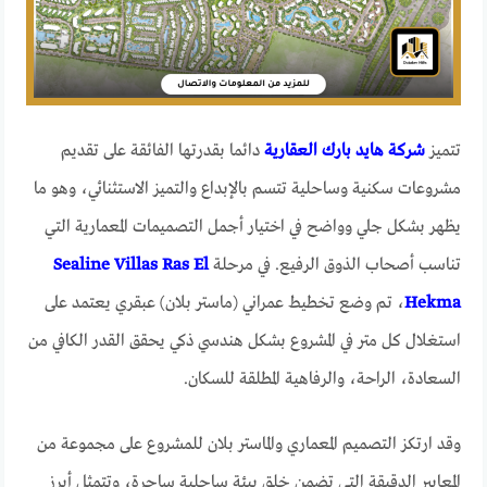
تتميز
شركة هايد بارك العقارية
دائما بقدرتها الفائقة على تقديم
مشروعات سكنية وساحلية تتسم بالإبداع والتميز الاستثنائي، وهو ما
يظهر بشكل جلي وواضح في اختيار أجمل التصميمات المعمارية التي
تناسب أصحاب الذوق الرفيع. في مرحلة
Sealine Villas Ras El
Hekma
، تم وضع تخطيط عمراني (ماستر بلان) عبقري يعتمد على
استغلال كل متر في المشروع بشكل هندسي ذكي يحقق القدر الكافي من
السعادة، الراحة، والرفاهية المطلقة للسكان.
وقد ارتكز التصميم المعماري والماستر بلان للمشروع على مجموعة من
المعايير الدقيقة التي تضمن خلق بيئة ساحلية ساحرة، وتتمثل أبرز