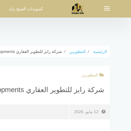
لتجاوز
لى
كمبوندات الشيخ زايد
ك
لمحتوى
الرئيسية
⁄
المطورين
⁄
شركة رايز للتطوير العقاري Rayz Developments رقم المبيعات
المطورين
شركة رايز للتطوير العقاري Rayz Developments رقم المبيعات
12 مايو، 2026