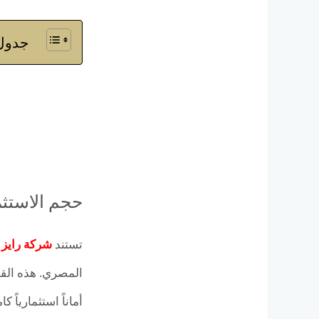
جدول 
حجم الاستثم
تستند
شركة رايز 
المصري. هذه القو
أماناً استثمارياً ك