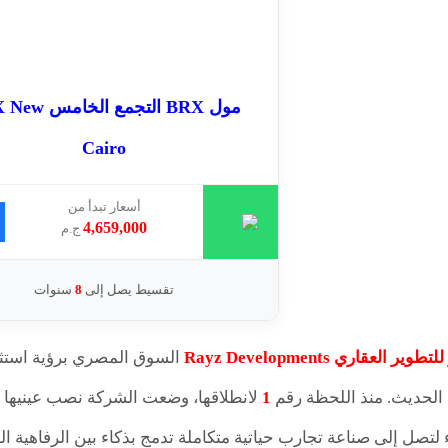
مول BRX التجمع ال
Cairo
أسعار تبدأ من
4,659,000
ج.م
تقسيط يصل إلى
8
سنوات
 العقاري Rayz Developments
السوق المصري برؤية استثنائ
 الحديث. منذ اللحظة رقم
1
لانطلاقها، وضعت الشركة نصب عينيها هد
ء لتصل إلى صناعة تجارب حياتية متكاملة تدمج بذكاء بين الرفاهية ا