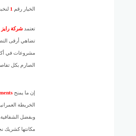
الخيار رقم
1
لنخبة
تعتمد
شركة رايز ل
تضاهي أرقى التصم
مشروعات في أكثر 
الصارم بكل تفاصيل
إن ما يمنح
ments
الخريطة العمراني
وبفضل الشفافية ا
مكانتها كشريك نج