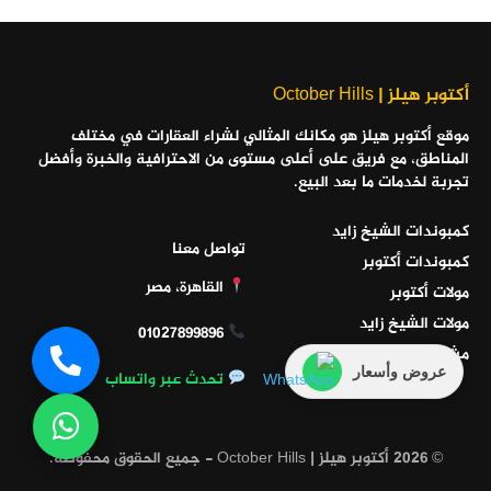
أكتوبر هيلز | October Hills
موقع أكتوبر هيلز هو مكانك المثالي لشراء العقارات في مختلف
المناطق، مع فريق على أعلى مستوى من الاحترافية والخبرة وأفضل
تجربة لخدمات ما بعد البيع.
كمبوندات الشيخ زايد
تواصل معنا
كمبوندات أكتوبر
القاهرة، مصر
مولات أكتوبر
مولات الشيخ زايد
01027899896
مشاريع الساحل الشمالي
عروض وأسعار
تحدث عبر واتساب
© 2026 أكتوبر هيلز | October Hills - جميع الحقوق محفوظة.