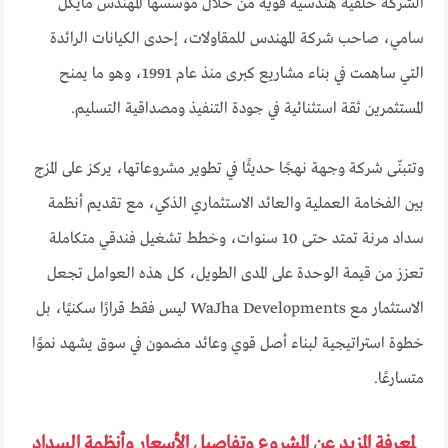
الشركة خلفية هندسية قوية من خلال مؤسسها المهندس مايكل
سامي، صاحب شركة المهندس للمقاولات، إحدى الكيانات الرائدة
التي ساهمت في بناء مشاريع كبرى منذ عام 1991، وهو ما يمنح
المستثمرين ثقة استثنائية في جودة التنفيذ ومصداقية التسليم.
وتتبنّى شركة وجهة نهجًا حديثًا في تطوير مشروعاتها، يركز على المزج
بين الفخامة العملية والعائد الاستثماري الذكي، مع تقديم أنظمة
سداد مرنة تمتد حتى 10 سنوات، وخطط تشغيل فندقي متكاملة
تعزز من قيمة الوحدة على المدى الطويل، كل هذه العوامل تجعل
الاستثمار مع WaJha Developments ليس فقط قرارًا سكنيًا، بل
خطوة استراتيجية لبناء أصل قوي وعائد مضمون في سوق يشهد نموًا
متسارعًا.
لمعرفة المزيد عن المشروع وتفاصيل الأسعار وأنظمة السداد