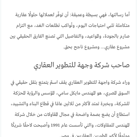
أما رسالتها، فهي بسيطة وعميقة: أن توفّر لعملائها حلولًا عقارية
متكاملة تلبي احتياجات اليوم، وتُواكب تطلعات الغد، مع التزام
صارم بالجودة، والمواعيد، والتفاصيل التي تصنع الفارق الحقيقي بين
مشروع عقاري… ومشروع ناجح بحق.
صاحب شركة وجهة للتطوير العقاري
وراء شركة واجهة للتطوير العقاري يقف اسمٌ يتمتع بثقل حقيقي في
السوق المصري، هو المهندس مايكل سامي، المؤسس والرؤية المحرّكة
للشركة، وبخبرة تمتد لأكثر من ثلاثين عامًا في قطاع البناء والتشييد،
استطاع أن يضع بصمة واضحة في مجال المقاولات من خلال شركة
المهندس للمقاولات، والتي تأسست عام 1991 وأصبحت لاحقًا شريكًا
موثوقًا لأكبر المطورين العقاريين في مصر.