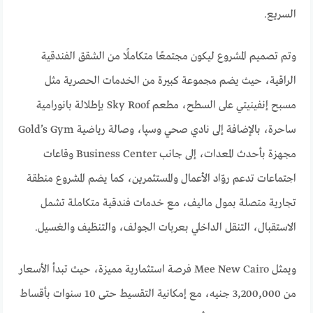
السريع.
وتم تصميم المشروع ليكون مجتمعًا متكاملًا من الشقق الفندقية
الراقية، حيث يضم مجموعة كبيرة من الخدمات الحصرية مثل
مسبح إنفينيتي على السطح، مطعم Sky Roof بإطلالة بانورامية
ساحرة، بالإضافة إلى نادي صحي وسپا، وصالة رياضية Gold’s Gym
مجهزة بأحدث المعدات، إلى جانب Business Center وقاعات
اجتماعات تدعم روّاد الأعمال والمستثمرين، كما يضم المشروع منطقة
تجارية متصلة بمول ماليف، مع خدمات فندقية متكاملة تشمل
الاستقبال، التنقل الداخلي بعربات الجولف، والتنظيف والغسيل.
ويمثل Mee New Cairo فرصة استثمارية مميزة، حيث تبدأ الأسعار
من 3,200,000 جنيه، مع إمكانية التقسيط حتى 10 سنوات بأقساط