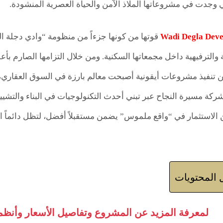
تي وجدت في مشروعاتها الملاذ الآمن والحياة العصرية المنشودة.
Wadi Degla Dev
قوتها من كونها جزءاً من منظومة “وادي دجلة ال
والترفيهية داخل مجمعاتها السكنية. ومن خلال التزامها الصارم بأعلى
 تنفيذ مشروعات أيقونية أصبحت معالم بارزة في السوق العقاري
ركة مسيرة النجاح عبر تبني أحدث التكنولوجيات في البناء والتشييد،
لاستثمار في “واقع ملموس” يضمن مستقبلاً أفضل، لتظل دائماً الخي
المحتويات
لمعرفة المزيد عن المشروع وتفاصيل الأسعار وأنظمة