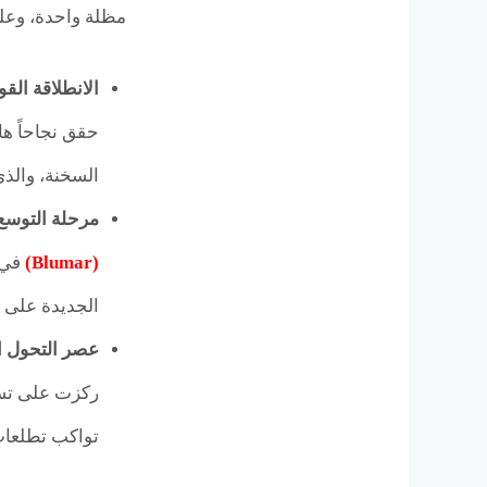
مظلة واحدة، وعلى مدار أكثر من 20 عاماً، مرت الشركة
الانطلاقة القوية (2005 – 
حقق نجاحاً ها
السخنة، والذ
مرحلة التوسع والانتش
(Blumar)
في 
الجديدة على مساحة تتخطى 540 فدان، ليصبح
عصر التحول الرقمي 
ركزت على تسري
تواكب تطلعات