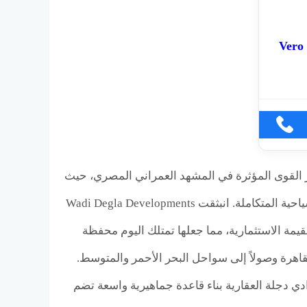
شمالي Vero North
 القوى المؤثرة في المشهد العمراني المصري، حيث
نجحت منذ انطلاقتها في عام 2005 في إعادة صياغة مفهوم المجتمعات السكنية والسياحية المتكاملة. انبثقت Wadi Degla Developments
يمة الاستثمارية، مما جعلها تمتلك اليوم محفظة
اهرة وصولاً إلى سواحل البحر الأحمر والمتوسط.
 دجلة العقارية بناء قاعدة جماهيرية واسعة تضم