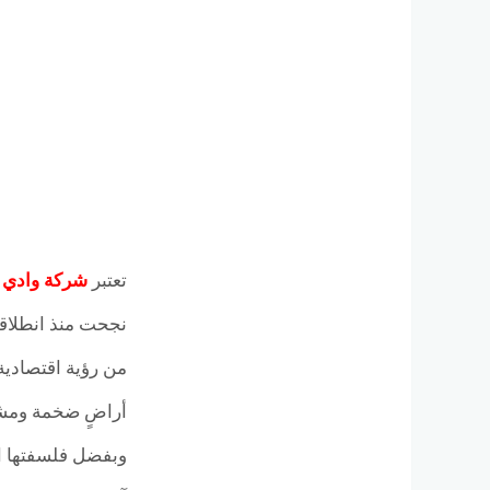
تعتبر
شركة وادي دجلة للتط
من رؤية اقتصادية
أراضٍ ضخمة ومشرو
وبفضل فلسفتها ال