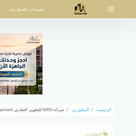
لتجاوز
لى
كمبوندات الشيخ زايد
ك
لمحتوى
الرئيسية
⁄
المطورين
⁄
شركة MRS للتطوير العقاري MRS Development أرقام المبيعات
المطورين