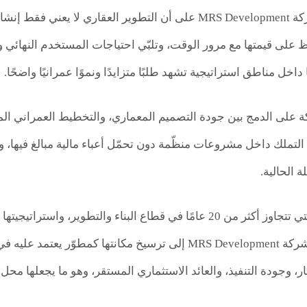
وتقوم فلسفة شركة MRS Development على أن التطوير العقاري 
لى قيمتها مع مرور الوقت، وتلبّي احتياجات المستخدم النهائي وا
اخل مناطق استراتيجية تشهد طلبًا متزايدًا ونموًا عمرانيًا واضحًا.
على الدمج بين جودة التصميم المعماري، والتخطيط العمراني المت
التملك داخل مشروعات منظّمة دون تحمّل أعباء مالية مبالغ فيها، و
 الحالية.
وبفضل خبراتها التي تتجاوز أكثر من 20 عامًا في قطاع البناء وال
المصري، تسعى شركة MRS Development إلى ترسيخ مكانتها ك
كار، وجودة التنفيذ، والعائد الاستثماري المستقر، وهو ما يجعلها مح