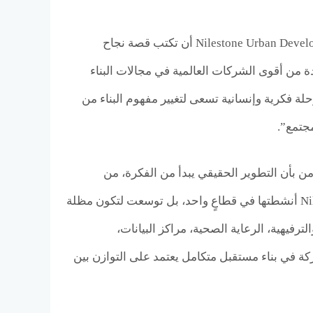
منذ انطلاقتها عام 1983، استطاعت شركة نايل ستون أوربن للتطوير العقاري Nilestone Urban Development أن تكتب قصة نجاح
دة من أقوى الشركات العالمية في مجالات البناء
ة فكرية وإنسانية تسعى لتغيير مفهوم البناء من
مجتمع”.
ن بأن التطوير الحقيقي يبدأ من الفكرة، من
الإحساس العميق بمسؤولية البناء وتأثيره على البيئة والناس. لذلك، لم تحصر Nilestone أنشطتها في قطاعٍ واحد، بل توسعت لتكون مظلة
فيهية، الرعاية الصحية، مراكز البيانات،
كة في بناء مستقبل متكامل يعتمد على التوازن بين