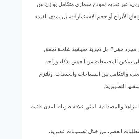
ربي، عبر تقديم نموذج معماري متكامل يوازن بين
ر الحقيقي لا يُقاس فقط بارتفاع الأبراج أو حجم الاستثمارات، بل بمدى القيمة
ن مجرد مبنى”، بل تجربة معيشية شاملة تحقق
لوجيا، تسعى Nilestone من خلال مشاريعها إلى تمكين المجتمعات من العيش بذكاء وراحة
يل، والتكامل بين المساحات والخدمات، وتلتزم
تها التطويرية:
مشروعاتها بقدر عالٍ من النزاهة والمصداقية، لتبني علاقة طويلة المدى قائمة
 متطلبات العصر، من خلال تصميمات عصرية،