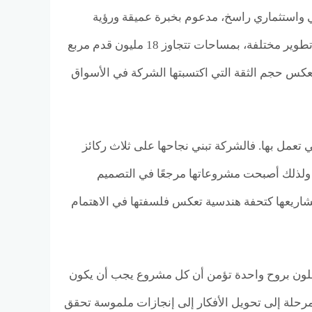
Niles أن تثبت نفسها ككيان هندسي واستثماري راسخ، مدعوم بخبرة عميقة ورؤية
طموحة، وخلال هذه المسيرة، نفذت الشركة أكثر من 40 مشروعًا ضخمًا في مراحل تطوير مختلفة، بمساحات تتجاوز 18 مليون قدم مربع
2.5 مليار دولار أمريكي — أرقام تعكس حجم الثقة التي اكتسبتها الشركة في الأسواق
ت، بل المنهجية التي تعمل بها. فالشركة تبني نجاحها على ثلاث ركائز
ة، ولذلك أصبحت مشروعاتها مرجعًا في التصميم
 مشاريعها كتحفة هندسية تعكس فلسفتها في الاهتمام
ملون بروح واحدة تؤمن أن كل مشروع يجب أن يكون
رحلة إلى تحويل الأفكار إلى إنجازات ملموسة تحقق