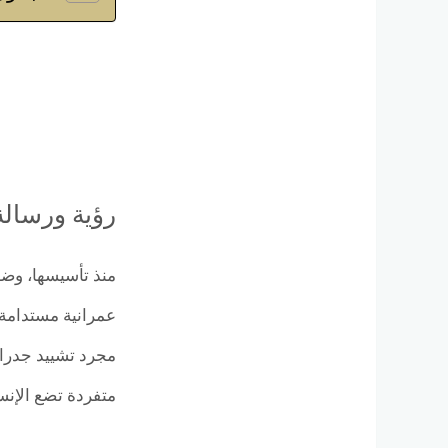
رؤية ورسالة شركة evelopment
عمرانية مستدامة 
مجرد تشييد جدران
متفردة تضع الإنس