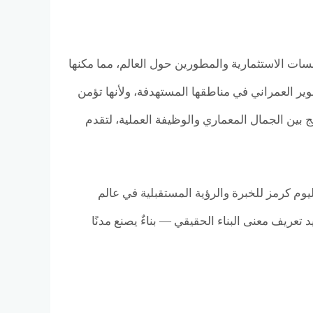
رى المؤسسات الاستثمارية والمطورين حول العالم، مما مكنها
وير العمراني في مناطقها المستهدفة، ولأنها تؤمن
بين الجمال المعماري والوظيفة العملية، لتقدم
ام 2024، وبعد أربعة عقود من العطاء، تقف Nilestone Urban Development اليوم كرمز للخبرة والرؤية المستقبلية في عالم
 تعريف معنى البناء الحقيقي — بناءٌ يصنع مدنًا