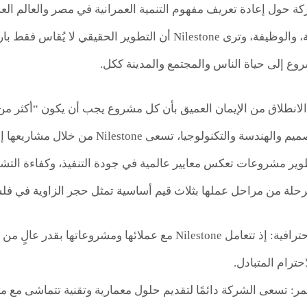
كة حول إعادة تعريف مفهوم التنمية العمرانية في مصر والعالم الع
الابتكار، الاستدامة، والوظيفة، وترى Nilestone أن التطوي
روع إلى حياة الناس والمجتمع والمدينة ككل.
 الانطلاق من الإيمان العميق بأن كل مشروع يجب أن يكون “أكثر م
الانسجام بين التصميم والهندسة والتكنو
وير مشروعات تعكس معايير عالمية في جودة التنفيذ، وكفاءة التشغ
لة من مراحل عملها بثلاث قيم أساسية تمثل حجر الزاوية في فلسف
الشفافية والاحترافية: إذ تتعامل Nilestone مع عملائها و
حترام المتبادل.
تمر: تسعى الشركة دائمًا لتقديم حلول معمارية وتقنية تتماشى مع