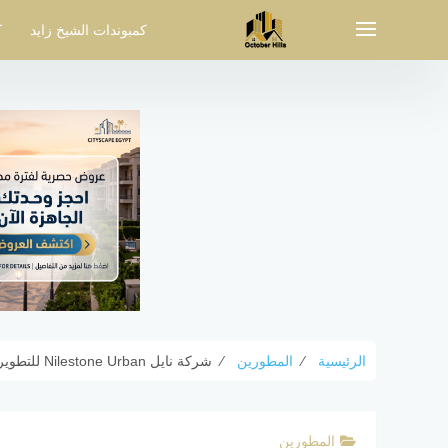
لتجاوز
لى
كمبوندات الشيخ زايد
ك
لمحتوى
الرئيسية
⁄
المطورين
⁄
شركة نايل Nilestone Urban للتطوير العقاري Nilestone Urban Development
المطورين