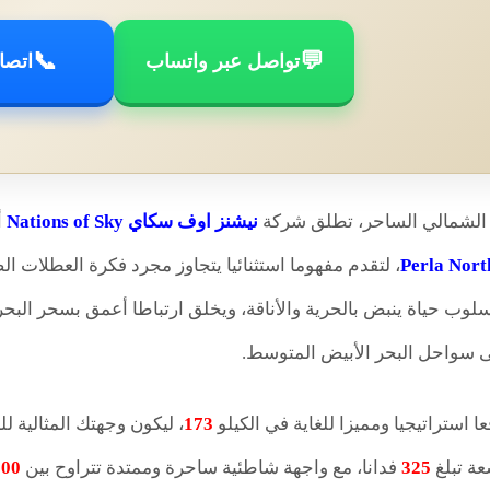
📞
💬
تواصل عبر واتساب
اتصا
الشمالي الساحر، تطلق شركة
نيشنز اوف سكاي Nations of Sky
أ
، لتقدم مفهوما استثنائيا يتجاوز مجرد فكرة العطلات ا
لوب حياة ينبض بالحرية والأناقة، ويخلق ارتباطا أعمق بسحر البحر و
ى سواحل البحر الأبيض المتوسط.
ا استراتيجيا ومميزا للغاية في الكيلو
173
، ليكون وجهتك المثالية ل
ة تبلغ
325
فدانا، مع واجهة شاطئية ساحرة وممتدة تتراوح بين
800