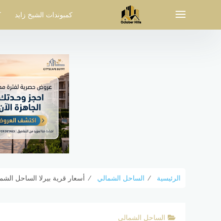
لتجاوز
لى
كمبوندات الشيخ زايد
ك
لمحتوى
الرئيسية
⁄
الساحل الشمالي
⁄
أسعار قرية بيرلا الساحل الشمالي Perla North Coast جدول 
الساحل الشمالي