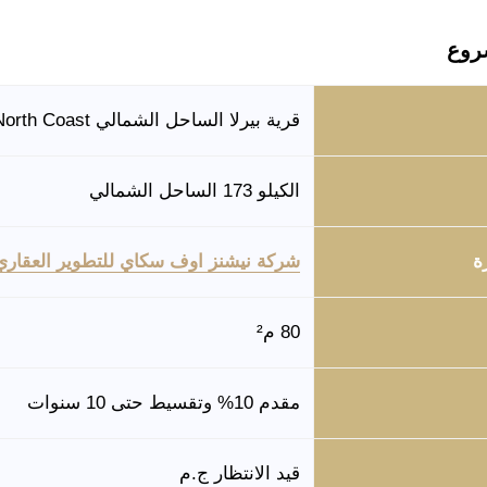
روع
قرية بيرلا الساحل الشمالي Perla North Coast
الكيلو 173 الساحل الشمالي
ة
شركة نيشنز اوف سكاي للتطوير العقاري
80 م²
مقدم 10% وتقسيط حتى 10 سنوات
قيد الانتظار ج.م