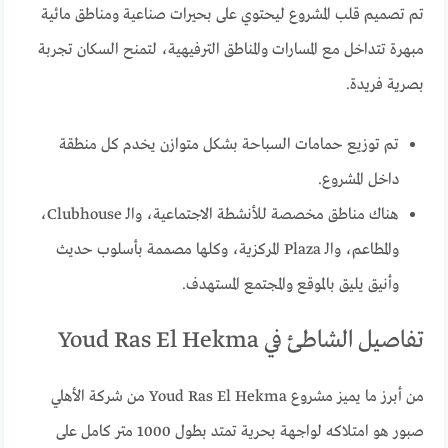
تم تصميم قلب المشروع ليحتوي على بحيرات صناعية ومناطق مائية
مبهرة تتداخل مع المسارات والمناطق الترفيهية، لتمنح السكان تجربة
بصرية فريدة.
تم توزيع حمامات السباحة بشكل متوازن يخدم كل منطقة
داخل المشروع.
هناك مناطق مخصصة للأنشطة الاجتماعية، والـ Clubhouse،
والمطاعم، والـ Plaza المركزية، وكلها مصممة بأسلوب حديث
وأنيق يليق بالموقع والمجتمع المستهدف.
تفاصيل الشاطئ في Youd Ras El Hekma
من أبرز ما يميز مشروع Youd Ras El Hekma من شركة الأهلي
صبور هو امتلاكه لواجهة بحرية تمتد بطول 1000 متر كامل على