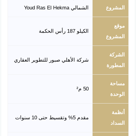
المشروع
الشمالي Youd Ras El Hekma
موقع
الكيلو 187 رأس الحكمة
المشروع
الشركة
شركة الأهلي صبور للتطوير العقاري
المطورة
مساحة
50 م²
الوحدة
أنظمة
مقدم 5% وتقسيط حتى 10 سنوات
السداد