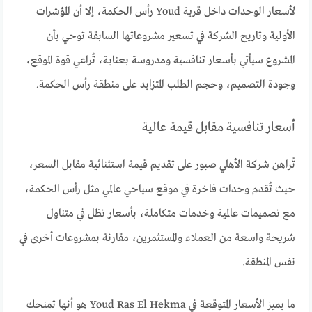
لأسعار الوحدات داخل قرية Youd رأس الحكمة، إلا أن المؤشرات
الأولية وتاريخ الشركة في تسعير مشروعاتها السابقة توحي بأن
المشروع سيأتي بأسعار تنافسية ومدروسة بعناية، تُراعي قوة الموقع،
وجودة التصميم، وحجم الطلب المتزايد على منطقة رأس الحكمة.
أسعار تنافسية مقابل قيمة عالية
تُراهن شركة الأهلي صبور على تقديم قيمة استثنائية مقابل السعر،
حيث تُقدم وحدات فاخرة في موقع سياحي عالمي مثل رأس الحكمة،
مع تصميمات عالمية وخدمات متكاملة، بأسعار تظل في متناول
شريحة واسعة من العملاء والمستثمرين، مقارنة بمشروعات أخرى في
نفس المنطقة.
ما يميز الأسعار المتوقعة في Youd Ras El Hekma هو أنها تمنحك