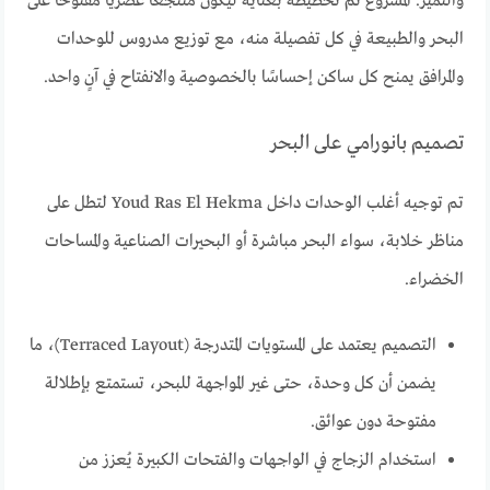
والتميز. المشروع تم تخطيطه بعناية ليكون منتجعًا عصريًا مفتوحًا على
البحر والطبيعة في كل تفصيلة منه، مع توزيع مدروس للوحدات
والمرافق يمنح كل ساكن إحساسًا بالخصوصية والانفتاح في آنٍ واحد.
تصميم بانورامي على البحر
تم توجيه أغلب الوحدات داخل Youd Ras El Hekma لتطل على
مناظر خلابة، سواء البحر مباشرة أو البحيرات الصناعية والمساحات
الخضراء.
التصميم يعتمد على المستويات المتدرجة (Terraced Layout)، ما
يضمن أن كل وحدة، حتى غير المواجهة للبحر، تستمتع بإطلالة
مفتوحة دون عوائق.
استخدام الزجاج في الواجهات والفتحات الكبيرة يُعزز من