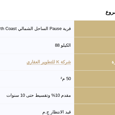
روع
قرية Pause الساحل الشمالي Pause North Coast
الكيلو 88
ة
شركة K للتطوير العقاري
50 م²
مقدم 10% وتقسيط حتى 10 سنوات
قيد الانتظار ج.م