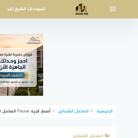
لتجاوز
كمبوندات الشيخ زايد
لى
لمحتوى
الرئيسية
⁄
الساحل الشمالي
⁄
أسعار قرية Pause الساحل الشمالي Pause North Coast جدول الأقساط
الساحل الشمالي