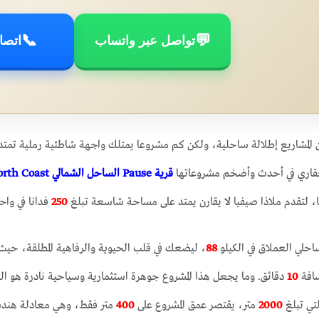
📞
💬
تواصل عبر واتساب
اتصا
 المشاريع إطلالة ساحلية، ولكن كم مشروعا يمتلك واجهة شاطئية رملية تمتد
عقاري في أحدث وأضخم مشروعاتها
قرية Pause الساحل الشمالي
orth Coast
، لتقدم ملاذا صيفيا لا يقارن يمتد على مساحة شاسعة تبلغ
250
فدانا في واح
احلي العملاق في الكيلو
88
، ليضعك في قلب الحيوية والرفاهية المطلقة، حي
سافة
10
دقائق. وما يجعل هذا المشروع جوهرة استثمارية وسياحية نادرة هو الع
تي تبلغ
2000
متر، يقتصر عمق المشروع على
400
متر فقط، وهي معادلة هند