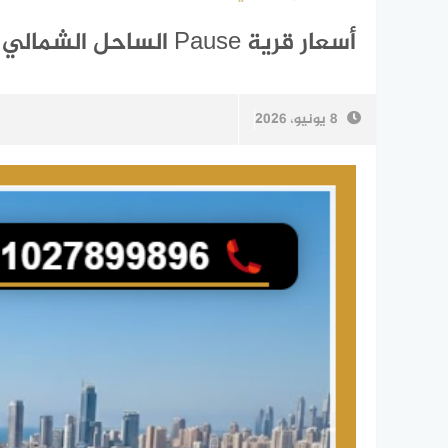
أسعار قرية Pause الساحل الشمالي Pause North Coast جدول الأقساط
8 يونيو، 2026