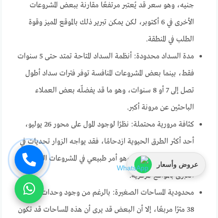
جنيه، وهو سعر قد يُعتبر مرتفعًا مقارنة ببعض المشروعات
الأخرى في 6 أكتوبر، لكن يمكن تبرير ذلك بالموقع المميز وقوة
الطلب في المنطقة.
مدة السداد محدودة: أنظمة السداد المتاحة تمتد حتى 5 سنوات
فقط، بينما بعض المشروعات المنافسة توفر فترات سداد أطول
تصل إلى 7 أو 8 سنوات، وهو ما قد يفضلّه بعض العملاء
الباحثين عن مرونة أكبر.
كثافة مرورية محتملة: نظرًا لوجود المول على محور 26 يوليو،
أحد أكثر الطرق الحيوية ازدحامًا، فقد يواجه الزوار تحديات في
أوقات الذروة المرورية، وهو أمر طبيعي في المشروعات التجارية
عروض وأسعار
الكبرى بالمواقع المركزية.
محدودية المساحات الصغيرة: بالرغم من وجود وحدات بمساحة
38 مترًا مربعًا، إلا أن البعض قد يرى أن هذه المساحات قد تكون