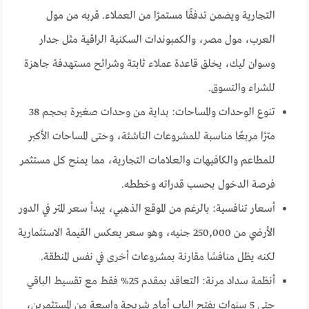
التجارية ويضمن تدفقًا مستمرًا من العملاء. قربه من مول
العرب، مول مصر، والكمبوندات السكنية الراقية مثل جدار
وسوان ليك، يخلق قاعدة عملاء ثابتة وشرائح مستهدفة جاهزة
للشراء والتسوق.
تنوع الوحدات والمساحات: بداية من وحدات صغيرة بحجم 38
مترًا مربعًا مناسبة للمشروعات الناشئة، وحتى المساحات الأكبر
للمطاعم والكافيهات والعلامات التجارية، مما يمنح كل مستثمر
فرصة الدخول بحسب قدراته وخططه.
أسعار تنافسية: بالرغم من الموقع الذهبي، يبدأ سعر المتر في الدور
الأرضي من 250,000 جنيه، وهو سعر يعكس القيمة الاستثمارية
لكنه يظل منافسًا مقارنة بمشروعات أخرى في نفس المنطقة.
أنظمة سداد مرنة: التعاقد بمقدم 25% فقط مع تقسيط الباقي
حتى 5 سنوات يفتح الباب أمام شريحة واسعة من المستثمرين،