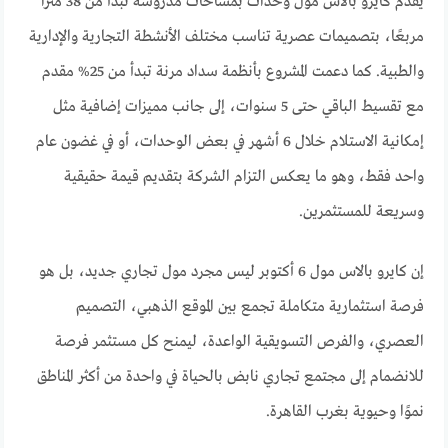
يقدم كايرو بالاس مول وحدات بمساحات مدروسة تبدأ من 38 مترًا
مربعًا، بتصميمات عصرية تناسب مختلف الأنشطة التجارية والإدارية
والطبية. كما دعمت المشروع بأنظمة سداد مرنة تبدأ من 25% مقدم
مع تقسيط الباقي حتى 5 سنوات، إلى جانب مميزات إضافية مثل
إمكانية الاستلام خلال 6 أشهر في بعض الوحدات، أو في غضون عام
واحد فقط، وهو ما يعكس التزام الشركة بتقديم قيمة حقيقية
وسريعة للمستثمرين.
إن كايرو بالاس مول 6 أكتوبر ليس مجرد مول تجاري جديد، بل هو
فرصة استثمارية متكاملة تجمع بين الموقع الذهبي، التصميم
العصري، والفرص التسويقية الواعدة، ليمنح كل مستثمر فرصة
للانضمام إلى مجتمع تجاري نابض بالحياة في واحدة من أكثر المناطق
نموًا وحيوية بغرب القاهرة.