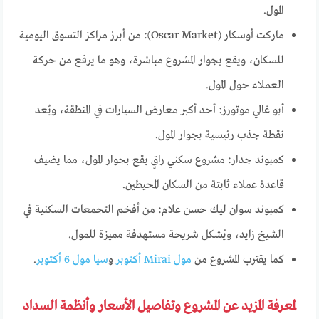
المول.
ماركت أوسكار (Oscar Market): من أبرز مراكز التسوق اليومية
للسكان، ويقع بجوار المشروع مباشرة، وهو ما يرفع من حركة
العملاء حول المول.
أبو غالي موتورز: أحد أكبر معارض السيارات في المنطقة، ويُعد
نقطة جذب رئيسية بجوار المول.
كمبوند جدار: مشروع سكني راقٍ يقع بجوار المول، مما يضيف
قاعدة عملاء ثابتة من السكان المحيطين.
كمبوند سوان ليك حسن علام: من أفخم التجمعات السكنية في
الشيخ زايد، ويُشكل شريحة مستهدفة مميزة للمول.
كما يقترب المشروع من
مول Mirai أكتوبر
و
سيا مول 6 أكتوبر
.
لمعرفة المزيد عن المشروع وتفاصيل الأسعار وأنظمة السداد