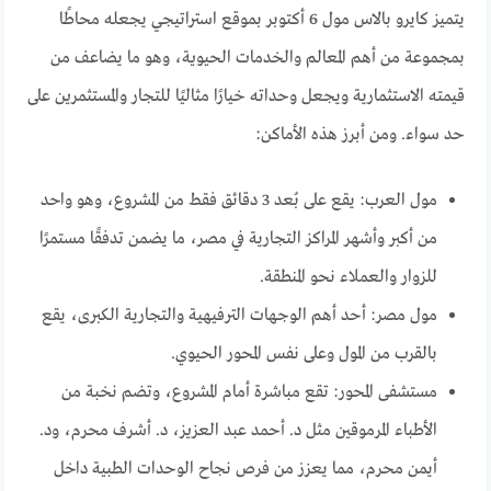
يتميز كايرو بالاس مول 6 أكتوبر بموقع استراتيجي يجعله محاطًا
بمجموعة من أهم المعالم والخدمات الحيوية، وهو ما يضاعف من
قيمته الاستثمارية ويجعل وحداته خيارًا مثاليًا للتجار والمستثمرين على
حد سواء. ومن أبرز هذه الأماكن:
مول العرب: يقع على بُعد 3 دقائق فقط من المشروع، وهو واحد
من أكبر وأشهر المراكز التجارية في مصر، ما يضمن تدفقًا مستمرًا
للزوار والعملاء نحو المنطقة.
مول مصر: أحد أهم الوجهات الترفيهية والتجارية الكبرى، يقع
بالقرب من المول وعلى نفس المحور الحيوي.
مستشفى المحور: تقع مباشرة أمام المشروع، وتضم نخبة من
الأطباء المرموقين مثل د. أحمد عبد العزيز، د. أشرف محرم، ود.
أيمن محرم، مما يعزز من فرص نجاح الوحدات الطبية داخل