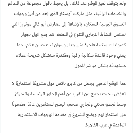
ولم يتوقف تميز الموقع عند ذلك، بل يحيط بالمول مجموعة من المعالم
والخدمات الراقية، مثل ماركت أوسكار الذي يُعد من أبرز وجهات
التسوق اليومية للسكان، بالإضافة إلى معارض أبو غالي موتورز التي
تعكس النشاط التجاري المتنوع في المنطقة. كما يقع المول بجوار
كمبوندات سكنية فاخرة مثل جدار وسوان ليك حسن علام، مما
يعني وجود قاعدة سكانية راقية ومقتدرة ستشكل شريحة عملاء
مستهدفة بشكل مباشر للمول.
هذا الموقع الذهبي يجعل من كايرو بالاس مول مشروعًا استثماريًا لا
يُعوّض، حيث يجمع بين القرب من أهم المحاور الرئيسية والتمركز
وسط تجمع سكني وتجاري ضخم، ليمنح المستثمرين عائدًا مضمونًا
على استثماراتهم ويضع المشروع في مقدمة الوجهات الاستثمارية
الواعدة في غرب القاهرة.