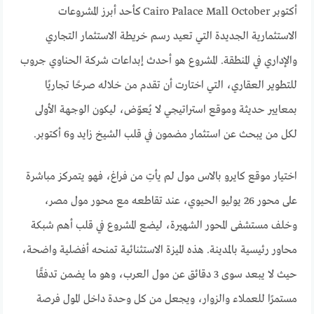
أكتوبر Cairo Palace Mall October كأحد أبرز المشروعات
الاستثمارية الجديدة التي تعيد رسم خريطة الاستثمار التجاري
والإداري في المنطقة. المشروع هو أحدث إبداعات شركة الحناوي جروب
للتطوير العقاري، التي اختارت أن تقدم من خلاله صرحًا تجاريًا
بمعايير حديثة وموقع استراتيجي لا يُعوّض، ليكون الوجهة الأولى
لكل من يبحث عن استثمار مضمون في قلب الشيخ زايد و6 أكتوبر.
اختيار موقع كايرو بالاس مول لم يأتِ من فراغ، فهو يتمركز مباشرة
على محور 26 يوليو الحيوي، عند تقاطعه مع محور مول مصر،
وخلف مستشفى المحور الشهيرة، ليضع المشروع في قلب أهم شبكة
محاور رئيسية بالمدينة. هذه الميزة الاستثنائية تمنحه أفضلية واضحة،
حيث لا يبعد سوى 3 دقائق عن مول العرب، وهو ما يضمن تدفقًا
مستمرًا للعملاء والزوار، ويجعل من كل وحدة داخل المول فرصة