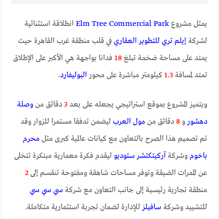
يمثل مشروع
Elm Tree Commercial Park
انطلاقة استثنائية
لشركة
إيلم تري للتطوير العقاري
في قلب منطقة غرب القاهرة حيث
يمتد على مساحة ضخمة تبلغ
18
فدانا بواجهة هي الأكبر على الإطلاق
تمتد لمسافة
1.3
كيلومتر مباشرة على محور
البوليفارد
.
ويتميز المشروع بموقع استراتيجي يجعله على بعد
3
دقائق من
وصلة
دهشور
و
8
دقائق من
مول العرب
ليضمن تدفقا مستمرا للزوار وقد
تم تصميم هذا الصرح بالتعاون مع كيانات عالمية كبرى مثل
محرم
باخوم
وشركة
آركيتكتشر ستوديو
ليقدم فكرة معمارية مبتكرة تتخلى
عن الممرات الضيقة وتوفر مساحات شاهقة ومفتوحة تنقسم إلى
2
منطقة تجارية رئيسية إلى جانب التعاون مع شركة
سي سي سي
للتشييد وشركة
سافيلز
للإدارة لضمان تجربة استثمارية متكاملة.