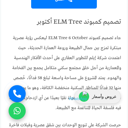
تصميم كمبوند ELM Tree أكتوبر
جاء تصميم كمبوند ELM Tree 6 October ليعكس رؤية عصرية
مبتكرة تمزج بين جمال الطبيعة وروعة العمارة الحديثة، حيث
اعتمدت شركة إيلم للتطوير العقاري على أحدث الأفكار الهندسية
والمعمارية من أجل خلق مجتمع سكني متكامل يجمع بين الفخامة
والهدوء. يمتد المشروع على مساحة واسعة تبلغ 58 فدانًا، خُصص
منها 32 فدانًا للمناطق السكنية منخفضة الكثافة، وهو ما يمنح
عروض وأسعار
السكان مساحات مفتوحة وهواءً نقيًا بعيدًا عن أي ازدحام، لتتجسد
فيه فلسفة الحياة المتناغمة مع الطبيعة.
حرصت الشركة على تنويع الوحدات بين شقق عصرية وفيلات فاخرة