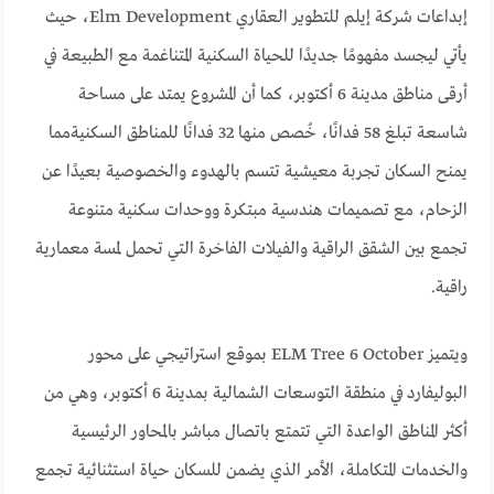
إبداعات شركة إيلم للتطوير العقاري Elm Development، حيث
يأتي ليجسد مفهومًا جديدًا للحياة السكنية المتناغمة مع الطبيعة في
أرقى مناطق مدينة 6 أكتوبر، كما أن المشروع يمتد على مساحة
شاسعة تبلغ 58 فدانًا، خُصص منها 32 فدانًا للمناطق السكنيةمما
يمنح السكان تجربة معيشية تتسم بالهدوء والخصوصية بعيدًا عن
الزحام، مع تصميمات هندسية مبتكرة ووحدات سكنية متنوعة
تجمع بين الشقق الراقية والفيلات الفاخرة التي تحمل لمسة معمارية
راقية.
ويتميز ELM Tree 6 October بموقع استراتيجي على محور
البوليفارد في منطقة التوسعات الشمالية بمدينة 6 أكتوبر، وهي من
أكثر المناطق الواعدة التي تتمتع باتصال مباشر بالمحاور الرئيسية
والخدمات المتكاملة، الأمر الذي يضمن للسكان حياة استثنائية تجمع