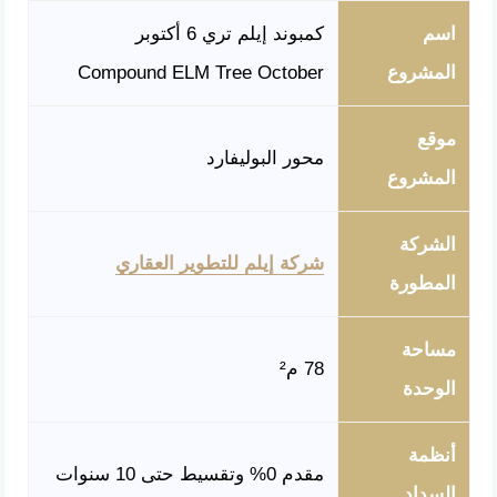
اسم
كمبوند إيلم تري 6 أكتوبر
المشروع
Compound ELM Tree October
موقع
محور البوليفارد
المشروع
الشركة
شركة إيلم للتطوير العقاري
المطورة
مساحة
78 م²
الوحدة
أنظمة
مقدم 0% وتقسيط حتى 10 سنوات
السداد