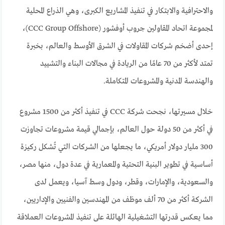
والاحترافية والابتكار في تنفيذ المشاريع الكبرى، وهي الذراع المحلية
لمجموعة اتحاد المقاولين جروب أوفشور (CCC Group Offshore)،
إحدى أضخم شركات المقاولات في الشرق الأوسط والعالم، بخبرة
تمتد لأكثر من 70 عامًا من الريادة في مجالات البناء والتشييد
والهندسة المدنية والمشروعات المتكاملة.
خلال مسيرتها، نجحت شركة CCC في تنفيذ أكثر من 1500 مشروع
في أكثر من 50 دولة حول العالم، بإجمالي قيمة مشروعات تجاوزت
300 مليار دولار أمريكي، ما يجعلها من الشركات التي تُشكل ركيزة
أساسية في تطوير البنية التحتية والمعمارية في عدة دول، منها مصر،
والسعودية، والإمارات، وقطر، ودول وسط آسيا، ويعمل لدى
الشركة أكثر من 70 ألف موظف من المهندسين والفنيين والإداريين،
مما يعكس قدرتها التشغيلية الهائلة على تنفيذ المشروعات العملاقة