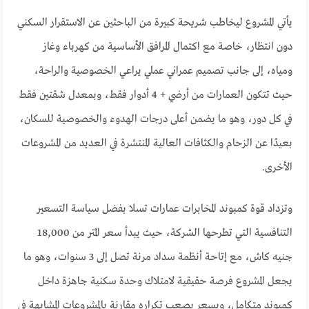
يأتي المشروع ليخاطب شريحة كبيرة من الباحثين عن الاستقرار السكني
دون انتظار، خاصة مع اكتمال المرافق الأساسية من كهرباء وغاز
ومياه، إلى جانب تصميم عمراني عملي يراعي الخصوصية والراحة،
حيث تتكون العمارات من أرضي + 4 أدوار فقط، وبمعدل شقتين فقط
في كل دور، وهو ما يضمن أعلى درجات الهدوء والخصوصية للسكان،
بعيدًا عن الزحام والكثافات العالية المنتشرة في العديد من المشروعات
الأخرى.
وتزداد قوة كمبوند المخابرات عمارات تسلا بفضل سياسة التسعير
التنافسية التي تطرحها الشركة، حيث يبدأ سعر المتر من 18,000
جنيه كاش، مع إتاحة أنظمة سداد مرنة تصل إلى 3 سنوات، وهو ما
يجعل المشروع فرصة حقيقية لامتلاك وحدة سكنية جاهزة داخل
كمبوند متكامل، وبسعر يصعب تكراره مقارنة بالمشروعات المشابهة في