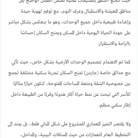
حيث تتمتع الشقق بتقسيمات عملية تضمن الفصل الواضح بين
مناطق المعيشة والاستقبال وغرف النوم، مع توفير تهوية جيدة
وإضاءة طبيعية داخل جميع الوحدات، وهو ما ينعكس بشكل مباشر
على جودة الحياة اليومية داخل المسكن ويمنح السكان إحساسًا
بالراحة والاستقرار.
كما تم الاهتمام بتصميم الوحدات الأرضية بشكل خاص، حيث تأتي
مع حدائق خاصة (جاردن) تمنح السكان تجربة سكنية مختلفة تجمع
بين خصوصية الشقة ومتعة المساحات المفتوحة، لتكون خيارًا مثاليًا
للأسر التي تبحث عن نمط حياة أكثر هدوءًا وقربًا من الطبيعة داخل
إطار سكني منظم.
ولا يقتصر التميز المعماري للمشروع على شكل المباني فقط، بل يمتد إلى
التخطيط العام للعمارات من حيث المسافات البينية، والمداخل،