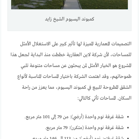
كمبوند اليسيوم الشيخ زايد
التصميمات المعمارية المميزة لها تأثير كبير على الاستغلال الأمثل
للمساحات، لأن شركة لاين العقارية خططت منذ البداية لجعل هذا
المشروع هو الخيار الأمثل لمن يبحثون عن مساحات متنوعة تلبي
طموحاتهم، وقد اهتمت الشركة باختيار المساحات المناسبة لأنواع
الشقق المطروحة للبيع في كمبوند اليسيوم، مما يعزز من راحة
السكان. المساحات تأتي كالتالي:
شقة غرفة نوم واحدة (أرضي): من 79 إلى 101 متر مربع.
شقة غرفة نوم واحدة (متكرر): 79 متر مربع.
شقة غرفتين نوم (أرضي): من 113 إلى 146 متر مربع.