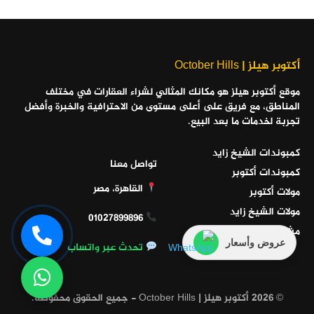
أكتوبر هيلز | October Hills
موقع أكتوبر هيلز هو مكانك المثالي لشراء العقارات في مختلف
المناطق، مع فريق على أعلى مستوى من الاحترافية والخبرة وأفضل
تجربة لخدمات ما بعد البيع.
كمبوندات الشيخ زايد
تواصل معنا
كمبوندات أكتوبر
القاهرة، مصر
مولات أكتوبر
مولات الشيخ زايد
01027899896
مشاريع الساحل الشمالي
عروض وأسعار
تحدث عبر واتساب
© 2026 أكتوبر هيلز | October Hills - جميع الحقوق محفوظة.