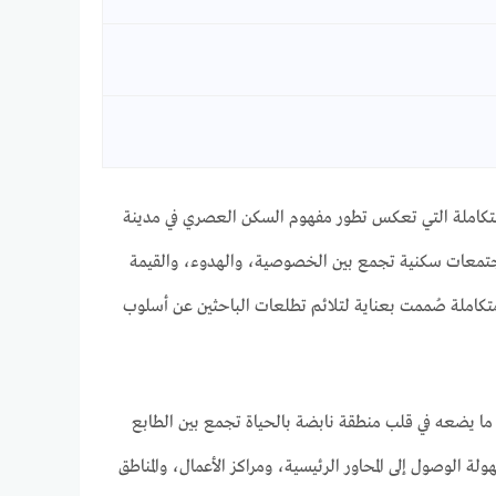
Compound Terra كأحد المشروعات السكنية المتكاملة التي تعكس تطور مفهوم السكن العصري في مدينة
 الهادفة إلى خلق مجتمعات سكنية تجمع بين الخصوصية، والهدوء، والقيمة
تكاملة صُممت بعناية لتلائم تطلعات الباحثين عن أسلوب
 استثنائي خلف جامعة النيل وبجوار 205 أركان بالم، وهو ما يضعه في قلب منطقة نابضة بالحياة تجمع بين الطابع
لة الوصول إلى المحاور الرئيسية، ومراكز الأعمال، والمناطق