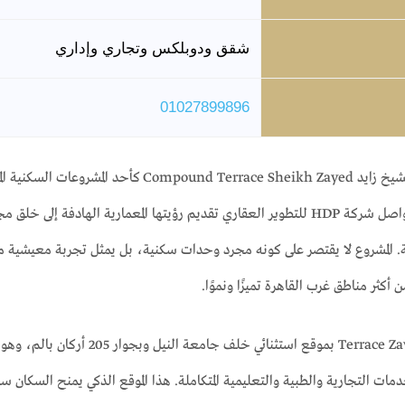
شقق ودوبلكس وتجاري وإداري
01027899896
يأتي كمبوند تراس الشيخ زايد ce Sheikh Zayed
الشيخ زايد، حيث تواصل شركة HDP للتطوير العقاري تقديم رؤيتها المعمارية
ية. المشروع لا يقتصر على كونه مجرد وحدات سكنية، بل يمثل تجربة معيشية م
 أكثر مناطق غرب القاهرة تميزًا ونموًا.
ويحظى مشروع Terrace Zayed بموقع
ات التجارية والطبية والتعليمية المتكاملة. هذا الموقع الذكي يمنح السكان سهو