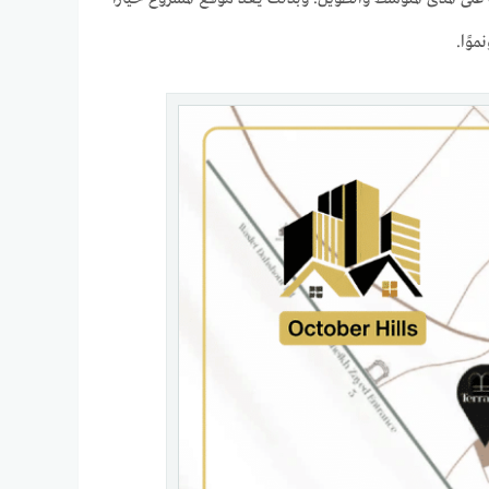
موًا.