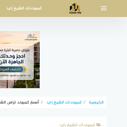
لتجاوز
كمبوندات الشيخ زايد
لى
لمحتوى
الرئيسية
⁄
كمبوندات الشيخ زايد
⁄
أسعار كمبوند تراس الشيخ زايد ce Sheikh Zayed
كمبوندات الشيخ زايد