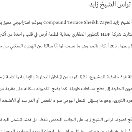
تراس الشيخ زايد
يتمتع كمبوند تراس الشيخ زايد heikh Zayed
الشيخ زايد، حيث اختارت شركة HDP للتطوير العقاري بعناية قطعة أرض في قلب 
جامعة النيل مباشرة وبجوار 205 أركان بالم، وهو ما يمنحه توازنًا مثاليًا بين ا
ة قوة حقيقية للمشروع، نظرًا لقربه من المناطق التجارية والإدارية والطبية ا
دون الحاجة إلى قطع مسافات طويلة. كما يضع الكمبوند سكانه على مقربة من ش
ة الكبرى، وهو ما يسهّل التنقل اليومي سواء للعمل أو الدراسة أو الأنشطة ال
قع كمبوند تراس الشيخ زايد على الجانب الخدمي فقط، بل تمتد لتشمل الجانب
ًا في الشيخ زايد، ما ينعكس بشكل مباشر على ارتفاع القيمة العقارية للوحدات ع