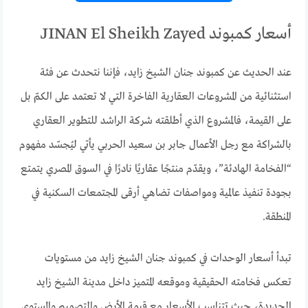
أسعار كمبوند JINAN El Sheikh Zayed
عند الحديث عن كمبوند جنان الشيخ زايد، فإننا نتحدث عن فئة
استثنائية من المشروعات العقارية الفاخرة التي لا تعتمد على الكمّ بل
على القيمة، فالمشروع الذي أطلقته شركة الراشد للتطوير العقاري
بالشراكة مع رجل الأعمال جابر بن سعيد الحربي يأتي ليُجسّد مفهوم
“الفخامة الهادئة”، ويقدّم منتجًا عقاريًا نادرًا في السوق المصري يتمتع
بجودة تنفيذ عالمية ومواصفات تضاهي أرقى المجتمعات السكنية في
المنطقة.
تبدأ أسعار الوحدات في كمبوند جنان الشيخ زايد من مستويات
تعكس فخامته الحقيقية وموقعه المتميز داخل مدينة الشيخ زايد
الجديدة، حيث تتناسب الأسعار مع قيمة الأرض والتصميم والمستوى