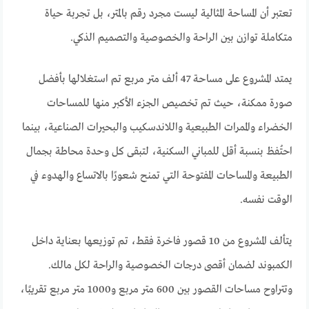
تعتبر أن المساحة المثالية ليست مجرد رقم بالمتر، بل تجربة حياة
متكاملة توازن بين الراحة والخصوصية والتصميم الذكي.
يمتد المشروع على مساحة 47 ألف متر مربع تم استغلالها بأفضل
صورة ممكنة، حيث تم تخصيص الجزء الأكبر منها للمساحات
الخضراء والممرات الطبيعية واللاندسكيب والبحيرات الصناعية، بينما
احتُفظ بنسبة أقل للمباني السكنية، لتبقى كل وحدة محاطة بجمال
الطبيعة والمساحات المفتوحة التي تمنح شعورًا بالاتساع والهدوء في
الوقت نفسه.
يتألف المشروع من 10 قصور فاخرة فقط، تم توزيعها بعناية داخل
الكمبوند لضمان أقصى درجات الخصوصية والراحة لكل مالك.
وتتراوح مساحات القصور بين 600 متر مربع و1000 متر مربع تقريبًا،