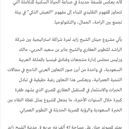
لأنه يعكس فلسفة جديدة في صناعة الحياة السكنية المتكاملة التي
تتجاوز المفهوم التقليدي للبناء إلى مفهوم “العيش الذكي” في بيئة
تجمع بين الراحة، الجمال، والتكنولوجيا.
يأتي مشروع جينان الشيخ زايد ثمرة شراكة استراتيجية بين شركة
الراشد للتطوير العقاري والشيخ جابر بن سعيد الحربي، مالك
ورئيس مجلس إدارة منتجعات وفنادق فينسيا بالمملكة العربية
السعودية، في واحدة من أبرز صور التعاون العربي الناجح في مجالات
التنمية العمرانية، ويعكس هذا التعاون رغبة حقيقية في تبادل
الخبرات والاستثمار في المستقبل العقاري المصري الذي يشهد طفرة
كبيرة خلال السنوات الأخيرة، ما يجعل المشروع يمثل نقطة التقاء بين
الخبرة السعودية والرؤية المصرية الحديثة في التطوير العمراني.
يمتد كمبوند جنان على مساحة 47 ألف متر مربع في مدينة الشيخ زايد