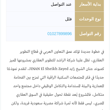
بداية الأسعار
عند التواصل
نوع الوحدات
فلل
رقم التواصل
01027899896
في خطوة جديدة تؤكد عمق التعاون العربي في قطاع التطوير
العقاري، تطل علينا شركة الراشد للتطوير العقاري بمشروعها المميز
كمبوند جنان الشيخ زايد JINAN El Sheikh Zayed، لتقدم نموذجًا
جديدًا في فكر المجتمعات السكنية الراقية التي تمزج بين الفخامة
المعمارية والبيئة المستدامة والتكامل الوظيفي داخل مجتمع واحد
متكامل، فالمشروع يُعد نقطة تحول حقيقية في السوق العقاري
المصري، ليس فقط لأنه ثمرة شراكة مصرية سعودية فريدة، ولكن