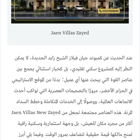
Jaen Villas Zayed
عند الحديث عن كمبوند جيان فيلاز الشيخ زايد الجديدة، لا يمكن
النظر إليه كمشروع سكني تقليدي، بل كخيار استثنائي يجمع بين
عناصر القوة التي يبحث عنها أي عميل؛ بدءًا من الموقع الاستراتيجي
في الحزام الأخضر، مرورًا بالتصميمات العصرية التي تواكب أحدث
الاتجاهات العالمية، ووصولًا إلى الخدمات المتكاملة وخطط السداد
المرنة. هذه العناصر مجتمعة تجعل من Jaen Villas New Zayed
أكثر من مجرد مكان للعيش، بل وجهة استثمارية وسكنية راقية
تمنح مالكها قيمة حقيقية تتضاعف بمرور الوقت. وفيما يلي أبرز