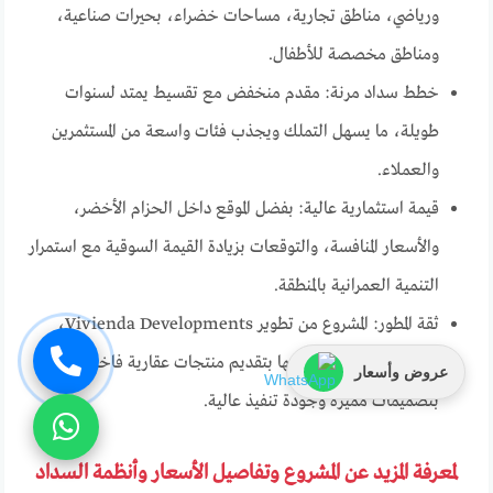
ورياضي، مناطق تجارية، مساحات خضراء، بحيرات صناعية،
ومناطق مخصصة للأطفال.
خطط سداد مرنة: مقدم منخفض مع تقسيط يمتد لسنوات
طويلة، ما يسهل التملك ويجذب فئات واسعة من المستثمرين
والعملاء.
قيمة استثمارية عالية: بفضل الموقع داخل الحزام الأخضر،
والأسعار المنافسة، والتوقعات بزيادة القيمة السوقية مع استمرار
التنمية العمرانية بالمنطقة.
ثقة المطور: المشروع من تطوير Vivienda Developments،
وهي شركة أثبتت التزامها بتقديم منتجات عقارية فاخرة
عروض وأسعار
بتصميمات مميزة وجودة تنفيذ عالية.
لمعرفة المزيد عن المشروع وتفاصيل الأسعار وأنظمة السداد