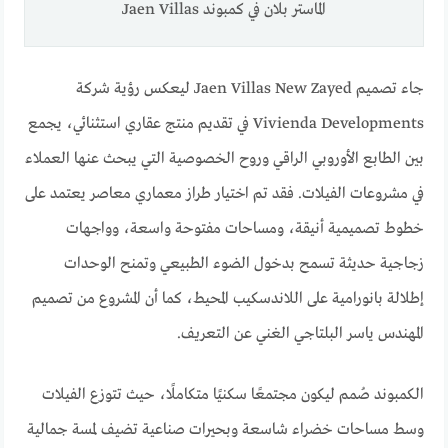
الماستر بلان في كمبوند Jaen Villas
جاء تصميم Jaen Villas New Zayed ليعكس رؤية شركة
Vivienda Developments في تقديم منتج عقاري استثنائي، يجمع
بين الطابع الأوروبي الراقي وروح الخصوصية التي يبحث عنها العملاء
في مشروعات الفيلات. فقد تم اختيار طراز معماري معاصر يعتمد على
خطوط تصميمية أنيقة، ومساحات مفتوحة واسعة، وواجهات
زجاجية حديثة تسمح بدخول الضوء الطبيعي وتمنح الوحدات
إطلالة بانورامية على اللاندسكيب المحيط، كما أن المشروع من تصميم
المهندس ياسر البلتاجي الغني عن التعريف.
الكمبوند صُمم ليكون مجتمعًا سكنيًا متكاملًا، حيث تتوزع الفيلات
وسط مساحات خضراء شاسعة وبحيرات صناعية تضيف لمسة جمالية