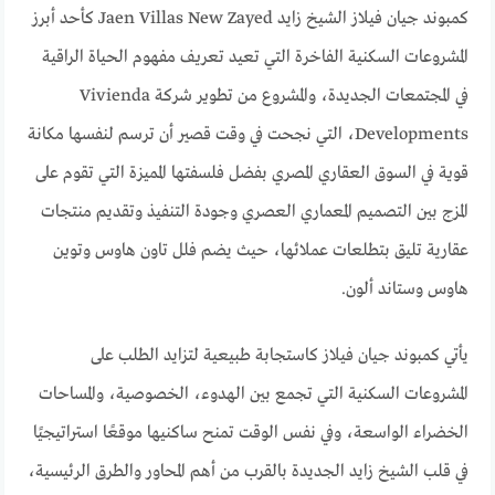
كمبوند جيان فيلاز الشيخ زايد Jaen Villas New Zayed كأحد أبرز
المشروعات السكنية الفاخرة التي تعيد تعريف مفهوم الحياة الراقية
في المجتمعات الجديدة، والمشروع من تطوير شركة Vivienda
Developments، التي نجحت في وقت قصير أن ترسم لنفسها مكانة
قوية في السوق العقاري المصري بفضل فلسفتها المميزة التي تقوم على
المزج بين التصميم المعماري العصري وجودة التنفيذ وتقديم منتجات
عقارية تليق بتطلعات عملائها، حيث يضم فلل تاون هاوس وتوين
هاوس وستاند ألون.
يأتي كمبوند جيان فيلاز كاستجابة طبيعية لتزايد الطلب على
المشروعات السكنية التي تجمع بين الهدوء، الخصوصية، والمساحات
الخضراء الواسعة، وفي نفس الوقت تمنح ساكنيها موقعًا استراتيجيًا
في قلب الشيخ زايد الجديدة بالقرب من أهم المحاور والطرق الرئيسية،