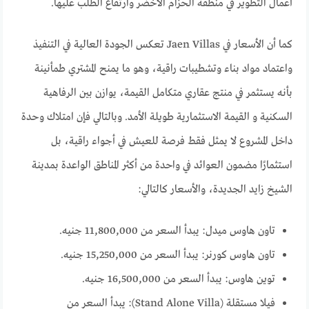
أعمال التطوير في منطقة الحزام الأخضر وارتفاع الطلب عليها.
كما أن الأسعار في Jaen Villas تعكس الجودة العالية في التنفيذ
واعتماد مواد بناء وتشطيبات راقية، وهو ما يمنح المشتري طمأنينة
بأنه يستثمر في منتج عقاري متكامل القيمة، يوازن بين الرفاهية
السكنية و القيمة الاستثمارية طويلة الأمد. وبالتالي فإن امتلاك وحدة
داخل المشروع لا يمثل فقط فرصة للعيش في أجواء راقية، بل
استثمارًا مضمون العوائد في واحدة من أكثر المناطق الواعدة بمدينة
الشيخ زايد الجديدة، والأسعار كالتالي:
تاون هاوس ميدل: يبدأ السعر من 11,800,000 جنيه.
تاون هاوس كورنر: يبدأ السعر من 15,250,000 جنيه.
توين هاوس: يبدأ السعر من 16,500,000 جنيه.
فيلا مستقلة (Stand Alone Villa): يبدأ السعر من