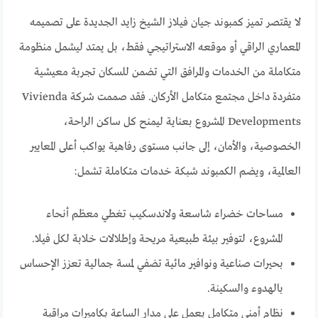
لا يقتصر تميز كمبوند جيان فيلاز الشيخ زايد الجديدة على تصميمه
المعماري الراقي أو موقعه الاستراتيجي فقط، بل يمتد ليشمل منظومة
متكاملة من الخدمات والمرافق التي تضمن للسكان تجربة معيشية
متفردة داخل مجتمع متكامل الأركان. فقد صممت شركة Vivienda
Developments المشروع بعناية ليمنح كل ساكن الراحة،
الخصوصية، والأمان، إلى جانب مستوى رفاهية يواكب أعلى المعايير
العالمية، ويضم الكمبوند شبكة خدمات متكاملة تشمل:
مساحات خضراء شاسعة ولاندسكيب تغطي معظم أنحاء
المشروع، لتوفير بيئة طبيعية مريحة وإطلالات خلابة لكل فيلا.
بحيرات صناعية ونوافير مائية تضفي لمسة جمالية تعزز الإحساس
بالهدوء والسكينة.
نظام أمني متكامل يعمل على مدار الساعة بكاميرات مراقبة