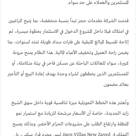
المستثمرين والعملاء على حد سواء.
قدمت الشركة مقدمات حجز تبدأ بنسبة منخفضة، بما يتيح للراغبين
في امتلاك فيلا داخل المشروع الدخول في الاستثمار بخطوة ميسرة، ثم
إتاحة تقسيط المبالغ المتبقية على فترات سداد طويلة تمتد لسنوات، بما
يضمن راحة العميل وتخفيف الأعباء المالية. هذا النظام يمنح مرونة
كبيرة، سواء للعائلات الباحثة عن مسكن فاخر في بيئة متكاملة، أو
للمستثمرين الذين يخططون لشراء وحدة بهدف إعادة البيع أو التأجير
بعائد مضمون.
وتُعتبر هذه الخطط التمويلية ميزة تنافسية قوية داخل سوق الشيخ
زايد الجديدة، خاصة أن الأسعار مرشحة للزيادة مع استمرار نمو
المنطقة وارتفاع الطلب على مشروعات الحزام الأخضر. وبذلك يصبح
التملك في Jaen Villas New Zayed ليس مجرد قرار سكني، بل