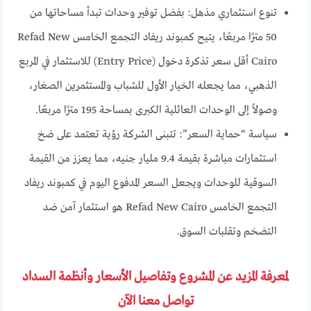
تنوع استثماري مذهل: بفضل توفير وحدات تبدأ مساحاتها من
50 مترًا مربعًا، يتيح كمبوند ريفاد التجمع الخامس Refad New
Cairo أقل سعر تذكرة دخول (Entry Price) للاستثمار في المربع
الذهبي، مما يجعله الخيار الأول للشباب والمستثمرين الصغار،
وصولاً إلى الوحدات العائلية الكبرى بمساحة 195 مترًا مربعًا.
سياسة “حماية السعر”: تتبنى الشركة رؤية تعتمد على ضخ
استثمارات مباشرة بقيمة 9.4 مليار جنيه، مما يعزز من القيمة
السوقية للوحدات ويجعل السعر المدفوع اليوم في كمبوند ريفاد
التجمع الخامس Refad New Cairo هو استثمار آمن ضد
التضخم وتقلبات السوق.
لمعرفة المزيد عن المشروع وتفاصيل الأسعار وأنظمة السداد
تواصل معنا الآن