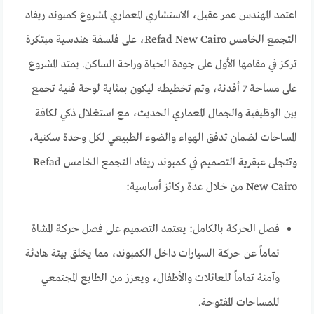
اعتمد المهندس عمر عقيل، الاستشاري المعماري لمشروع كمبوند ريفاد
التجمع الخامس Refad New Cairo، على فلسفة هندسية مبتكرة
تركز في مقامها الأول على جودة الحياة وراحة الساكن. يمتد المشروع
على مساحة 7 أفدنة، وتم تخطيطه ليكون بمثابة لوحة فنية تجمع
بين الوظيفية والجمال المعماري الحديث، مع استغلال ذكي لكافة
المساحات لضمان تدفق الهواء والضوء الطبيعي لكل وحدة سكنية،
وتتجلى عبقرية التصميم في كمبوند ريفاد التجمع الخامس Refad
New Cairo من خلال عدة ركائز أساسية:
فصل الحركة بالكامل: يعتمد التصميم على فصل حركة المشاة
تماماً عن حركة السيارات داخل الكمبوند، مما يخلق بيئة هادئة
وآمنة تماماً للعائلات والأطفال، ويعزز من الطابع المجتمعي
للمساحات المفتوحة.