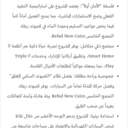
فلسفة “الأمان أولاً”: يعتمد المشروع على استراتيجية التنفيذ
الفعلي وضخ الاستثمارات المباشرة، مما يمنح العميل أماناً تاماً
فيما يخص مواعيد التسليم وجودة البناء في كمبوند ريفاد
التجمع الخامس Refad New Cairo.
مجتمع ذكي متكامل: يوفر المشروع تجربة حياة ذكية عبر أنظمة الـ
Smart Home، وتطبيق أركانيا للإدارة، وخدمات الـ Triple
Play، مما يجعله مواكباً لتطلعات الأجيال القادمة.
خصوصية وراحة مطلقة: بفضل نظام “الكمبوند السكني المغلق”
وفصل حركة المشاة تماماً عن السيارات، يوفر كمبوند ريفاد
التجمع الخامس Refad New Cairo بيئة هادئة وآمنة للعائلات
بعيداً عن صخب الطرق.
استدامة بيئية: المشروع يدعم التوجه الأخضر من خلال نقاط
شحن السيارات الكهربائية والاعتماد على مساحات شاسعة من