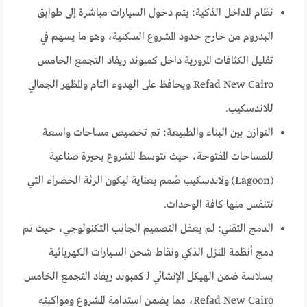
نظام المداخل الذكية: يتم دخول السيارات مباشرة إلى طوابق
البدروم من خارج حدود المشروع السكنية، وهو ما يسهم في
تقليل الكثافات المرورية داخل كمبوند ريفاد التجمع الخامس
Refad New Cairo ويحافظ على الهدوء التام والمظهر الجمالي
للاندسكيب.
التوازن بين البناء والطبيعة: تم تخصيص مساحات واسعة
للمساحات المفتوحة، حيث تتوسط المشروع بحيرة صناعية
(Lagoon) ولاندسكيب صُمم بعناية ليكون الرئة الخضراء التي
تتنفس منها كافة الوحدات.
الدمج التقني: لم يغفل التصميم الجانب التكنولوجي، حيث تم
دمج أنظمة المنزل الذكي ونقاط شحن السيارات الكهربائية
بسلاسة ضمن الهيكل الإنشائي لـ كمبوند ريفاد التجمع الخامس
Refad New Cairo، مما يضمن استدامة المشروع ومواكبته