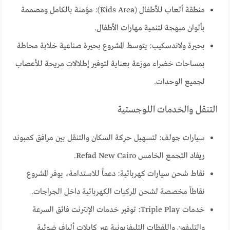
منطقة ألعاب للأطفال (Kids Area): مؤمنة بالكامل ومصممة
بألوان مبهجة لتنمية مهارات الأطفال.
بحيرة ولاندسكيب: يتوسط المشروع بحيرة صناعية خلابة محاطة
بمساحات خضراء موزعة بعناية لتوفير إطلالات مريحة للأعصاب
لجميع الوحدات.
التنقل والخدمات اللوجستية
سيارات جولف: لتسهيل حركة السكان والتنقل بين مرافق كمبوند
ريفاد التجمع الخامس Refad New Cairo.
نقاط شحن سيارات كهربائية: دعماً للاستدامة، يوفر المشروع
نقاطاً مخصصة لشحن المركبات الكهربائية داخل الجراجات.
خدمات Triple Play: توفير خدمات الإنترنت فائق السرعة
والتليفون واللقطات التليفزيونية عبر كابلات ألياف ضوئية