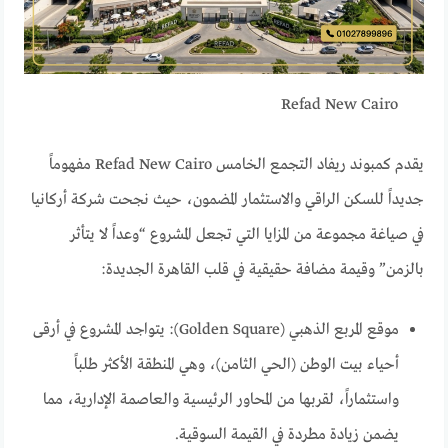
Refad New Cairo
يقدم كمبوند ريفاد التجمع الخامس Refad New Cairo مفهوماً
جديداً للسكن الراقي والاستثمار المضمون، حيث نجحت شركة أركانيا
في صياغة مجموعة من المزايا التي تجعل المشروع “وعداً لا يتأثر
بالزمن” وقيمة مضافة حقيقية في قلب القاهرة الجديدة:
موقع المربع الذهبي (Golden Square): يتواجد المشروع في أرقى
أحياء بيت الوطن (الحي الثامن)، وهي المنطقة الأكثر طلباً
واستثماراً، لقربها من المحاور الرئيسية والعاصمة الإدارية، مما
يضمن زيادة مطردة في القيمة السوقية.