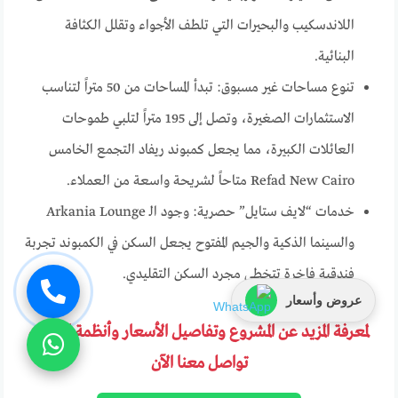
اللاندسكيب والبحيرات التي تلطف الأجواء وتقلل الكثافة
البنائية.
تنوع مساحات غير مسبوق: تبدأ المساحات من 50 متراً لتناسب
الاستثمارات الصغيرة، وتصل إلى 195 متراً لتلبي طموحات
العائلات الكبيرة، مما يجعل كمبوند ريفاد التجمع الخامس
Refad New Cairo متاحاً لشريحة واسعة من العملاء.
خدمات “لايف ستايل” حصرية: وجود الـ Arkania Lounge
والسينما الذكية والجيم المفتوح يجعل السكن في الكمبوند تجربة
فندقية فاخرة تتخطى مجرد السكن التقليدي.
عروض وأسعار
لمعرفة المزيد عن المشروع وتفاصيل الأسعار وأنظمة السداد
تواصل معنا الآن