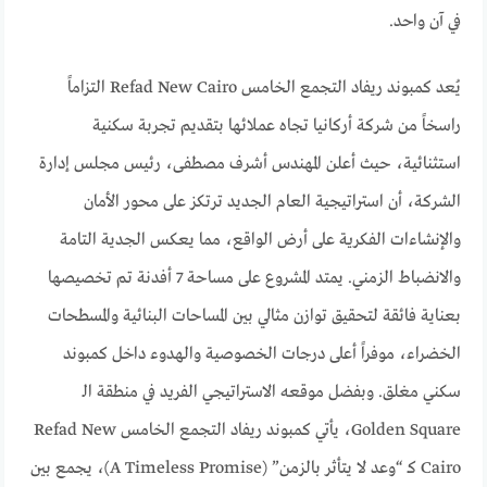
في آن واحد.
يُعد كمبوند ريفاد التجمع الخامس Refad New Cairo التزاماً
راسخاً من شركة أركانيا تجاه عملائها بتقديم تجربة سكنية
استثنائية، حيث أعلن المهندس أشرف مصطفى، رئيس مجلس إدارة
الشركة، أن استراتيجية العام الجديد ترتكز على محور الأمان
والإنشاءات الفكرية على أرض الواقع، مما يعكس الجدية التامة
والانضباط الزمني. يمتد المشروع على مساحة 7 أفدنة تم تخصيصها
بعناية فائقة لتحقيق توازن مثالي بين المساحات البنائية والمسطحات
الخضراء، موفراً أعلى درجات الخصوصية والهدوء داخل كمبوند
سكني مغلق. وبفضل موقعه الاستراتيجي الفريد في منطقة الـ
Golden Square، يأتي كمبوند ريفاد التجمع الخامس Refad New
Cairo كـ “وعد لا يتأثر بالزمن” (A Timeless Promise)، يجمع بين