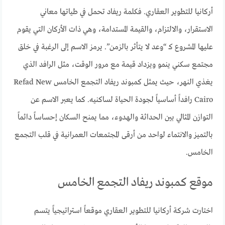
أركانيا للتطوير العقاري. فكلمة ريفاد تحمل في طياتها معاني
الاستقرار، والالتزام، والقيمة المستدامة، وهي ذات الأركان التي يقوم
عليها المشروع كـ “وعد لا يتأثر بالزمن”. يرمز الاسم إلى الرغبة في خلق
مجتمع سكني ينمو ويزداد قيمة مع مرور الوقت، مثل الرافد الذي
يغذي النهر، حيث يمثل كمبوند ريفاد التجمع الخامس Refad New
Cairo رافداً أساسياً لجودة الحياة لساكنيه. كما يعبر الاسم عن
التوازن المثالي بين الحداثة والهدوء، مما يمنح السكان إحساساً دائماً
بالتميز والانتماء لواحد من أرقى المجتمعات العمرانية في قلب التجمع
الخامس.
موقع كمبوند ريفاد التجمع الخامس
اختارت شركة أركانيا للتطوير العقاري موقعاً استراتيجياً يتسم