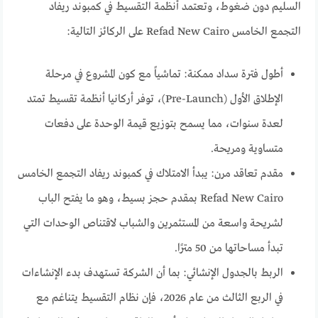
السليم دون ضغوط، وتعتمد أنظمة التقسيط في كمبوند ريفاد
التجمع الخامس Refad New Cairo على الركائز التالية:
أطول فترة سداد ممكنة: تماشياً مع كون المشروع في مرحلة
الإطلاق الأول (Pre-Launch)، توفر أركانيا أنظمة تقسيط تمتد
لعدة سنوات، مما يسمح بتوزيع قيمة الوحدة على دفعات
متساوية ومريحة.
مقدم تعاقد مرن: يبدأ الامتلاك في كمبوند ريفاد التجمع الخامس
Refad New Cairo بمقدم حجز بسيط، وهو ما يفتح الباب
لشريحة واسعة من المستثمرين والشباب لاقتناص الوحدات التي
تبدأ مساحاتها من 50 مترًا.
الربط بالجدول الإنشائي: بما أن الشركة تستهدف بدء الإنشاءات
في الربع الثالث من عام 2026، فإن نظام التقسيط يتناغم مع