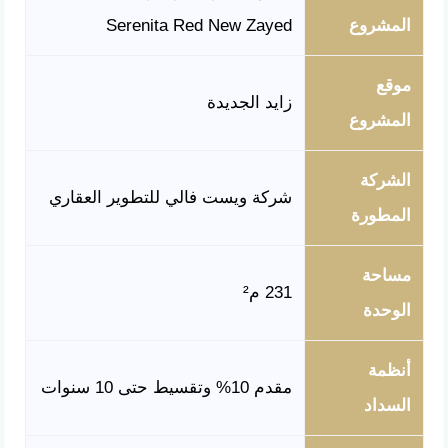
المشروع
Serenita Red New Zayed
موقع
زايد الجديدة
المشروع
الشركة
شركة ويست فالي للتطوير العقاري
المطورة
مساحة
231 م²
الوحدة
أنظمة
مقدم 10% وتقسيط حتى 10 سنوات
السداد