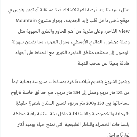
يمثل سيرينيتا ريد فرصة نادرة لامتلاك فيلا مستقلة أو توين هاوس في
موقع ذهبي داخل قلب زايد الجديدة، بجوار مشروع Mountain
View الفاخر، وعلى مقربة من أهم المحاور والطرق الحيوية مثل
وصلة دهشور، الدائري الأوسطي، ومول العرب، مما يضمن سهولة
الوصول إلى مختلف مناطق القاهرة الكبرى مع الحفاظ على أجواء
هادئة بعيدًا عن صخب المدينة.
ويتميز المشروع بتقديم فيلات فاخرة بمساحات مدروسة بعناية تبدأ
من 231 متر مربع وتصل إلى 264 متر مربع، مع حدائق خاصة تتراوح
مساحاتها بين 130 و200 متر مربع، لتمنح السكان شعورًا حقيقيًا
بالرحابة والخصوصية والاستقلالية داخل بيئة سكنية راقية محاطة
بالمساحات الخضراء والمناظر الطبيعية التي تمنح حياة يومية أكثر
توازنًا وراحة.