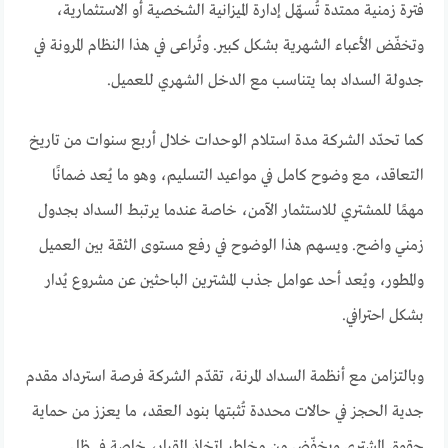
فترة زمنية ممتدة تُسهّل إدارة الميزانية الشخصية أو الاستثمارية،
وتخفّض الأعباء الشهرية بشكل كبير. وتُراعى في هذا النظام المرونة في
جدولة السداد بما يتناسب مع الدخل الشهري للعميل.
كما تحدّد الشركة مدة استلام الوحدات خلال أربع سنوات من تاريخ
التعاقد، مع وضوح كامل في مواعيد التسليم، وهو ما يُعد ضمانًا
مهمًا للمشتري للاستثمار الآمن، خاصة عندما يرتبط السداد بجدول
زمني واضح. ويسهم هذا الوضوح في رفع مستوى الثقة بين العميل
والمطور، ويُعد أحد عوامل جذب المشترين الباحثين عن مشروع يُدار
بشكل احترافي.
وبالتزامن مع أنظمة السداد المرنة، تقدّم الشركة فرصة استرداد مقدم
جدية الحجز في حالات محددة تُثبتها بنود العقد، ما يعزز من حماية
حقوق المشتري ويخفّض من مخاطر اتخاذ القرار، خاصة في ظل