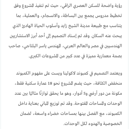
رؤية واضحة للسكن العصري الراقي، حيث تم تنفيذ المشروع وفق
تخطيط مدروس يجمع بين البساطة، والانسجام، والعملية، بما
يتناسب مع طبيعة مدينة الشيخ زايد وأسلوب الحياة الهادئ الذي
يبحث عنه السكان. وقد تم إسناد التصميم إلى أحد أبرز الاستشاريين
الهندسيين في مصر والعالم العربي، المهندس ياسر البلتاجي، صاحب
بصمة معمارية مميزة في عدد كبير من المشروعات الكبرى.
ويعتمد التصميم في كمبوند لاكولينا ويست على مفهوم الكمبوند
منخفض الكثافة، حيث يضم المشروع نحو 18 عمارة سكنية فقط،
مكونة من دور أرضي و5 أدوار، وهو ما يحقق توازنًا مثاليًا بين عدد
الوحدات والمساحات المفتوحة. وقد تم توزيع المباني بعناية داخل
الكمبوند، مع الفصل بينها بمساحات خضراء واسعة، لضمان
الخصوصية والهدوء لكل الوحدات.