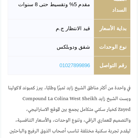
مقدم 5% وتقسيط حتى 8 سنوات
السداد
بداية الأسعار
قيد الانتظار ج.م
نوع الوحدات
شقق ودوبلكس
رقم التواصل
01027899896
في واحدة من أكثر مناطق الشيخ زايد تميزًا وطلبًا، يبرز كمبوند لاكولينا
ويست الشيخ زايد Compound La Colina West Sheikh
Zayed كخيار سكني متكامل يجمع بين الموقع الاستراتيجي،
والتصميم المعماري الراقي، وتنوع الوحدات، والأسعار التنافسية،
ليقدم تجربة سكنية مختلفة تناسب أصحاب الذوق الرفيع والباحثين