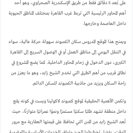
على بُعد 5 دقائق فقط من طريق الإسكندرية الصحراوي، وهو أحد
أهم المحاور الرئيسية التي تربط غرب القاهرة بمختلف المناطق الحيوية
داخل العاصمة وخارجها.
ويمنح هذا الموقع المدروس سكان الكمبوند سهولة حركة عالية، سواء
في التنقل اليومي إلى مناطق العمل أو في الوصول السريع إلى القاهرة
الكبرى، دون الدخول في زحام المحاور الداخلية. كما يضع المشروع في
نطاق قريب من أهم الطرق التي تخدم الشيخ زايد، وهو ما يعزز من
راحة السكان ويزيد من جاذبية الكمبوند للسكن الدائم.
وتكمن الأهمية الحقيقية لموقع كمبوند لاكولينا ويست في كونه يقع
داخل منطقة تشهد طلبًا سكنيًا مستمرًا ونموًا عمرانيًا متوازنًا، حيث
تُعد الشيخ زايد من المدن التي تحافظ على قيمتها العقارية مع مرور
الوقت، بفضل تخطيطها الجيد وتوافر الخدمات الأساسية والترفيهية.