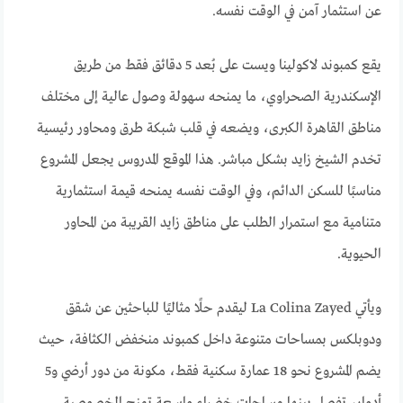
عن استثمار آمن في الوقت نفسه.
يقع كمبوند لاكولينا ويست على بُعد 5 دقائق فقط من طريق
الإسكندرية الصحراوي، ما يمنحه سهولة وصول عالية إلى مختلف
مناطق القاهرة الكبرى، ويضعه في قلب شبكة طرق ومحاور رئيسية
تخدم الشيخ زايد بشكل مباشر. هذا الموقع المدروس يجعل المشروع
مناسبًا للسكن الدائم، وفي الوقت نفسه يمنحه قيمة استثمارية
متنامية مع استمرار الطلب على مناطق زايد القريبة من المحاور
الحيوية.
ويأتي La Colina Zayed ليقدم حلًا مثاليًا للباحثين عن شقق
ودوبلكس بمساحات متنوعة داخل كمبوند منخفض الكثافة، حيث
يضم المشروع نحو 18 عمارة سكنية فقط، مكونة من دور أرضي و5
أدوار، تفصل بينها مساحات خضراء واسعة تمنح الخصوصية