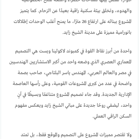
والهدوء، وتخلق بيئة سكنية راقية بعيدًا عن الزحام. كما يتميز
المشروع ببنائه على ارتفاع 26 مترًا، ما يمنح أغلب الوحدات إطلالات
بانورامية مميزة على مدينة الشيخ زايد.
واحدة من أبرز نقاط القوة في كمبوند لاكولينا ويست هي التصميم
المعماري العصري الذي وضعه واحد من أكبر الاستشاريين الهندسيين
في مصر والعالم العربي، المهندس ياسر البلتاجي، صاحب بصمة
واضحة في عدد من كبرى المشروعات القومية، وعلى رأسها العاصمة
الإدارية الجديدة. وقد جاء تصميم المشروع متناغمًا وبسيطًا في آنٍ
واحد، ليضفي روحًا جديدة على مباني الشيخ زايد ويعكس مفهوم
السكن الراقي العملي.
ولا تقتصر مميزات المشروع على التصميم والموقع فقط، بل تمتد