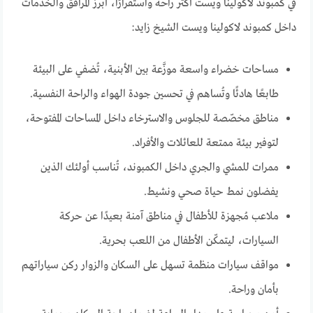
في كمبوند لاكولينا ويست أكثر راحة واستقرارًا، أبرز المرافق والخدمات
داخل كمبوند لاكولينا ويست الشيخ زايد:
مساحات خضراء واسعة موزَّعة بين الأبنية، تُضفي على البيئة
طابعًا هادئًا وتُساهم في تحسين جودة الهواء والراحة النفسية.
مناطق مخصّصة للجلوس والاسترخاء داخل المساحات المفتوحة،
لتوفير بيئة ممتعة للعائلات والأفراد.
ممرات للمشي والجري داخل الكمبوند، تُناسب أولئك الذين
يفضلون نمط حياة صحي ونشيط.
ملاعب مُجهزة للأطفال في مناطق آمنة بعيدًا عن حركة
السيارات، ليتمكّن الأطفال من اللعب بحرية.
مواقف سيارات منظمة تسهل على السكان والزوار ركن سياراتهم
بأمان وراحة.