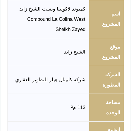
كمبوند لاكولينا ويست الشيخ زايد
اسم
Compound La Colina West
المشروع
Sheikh Zayed
موقع
الشيخ زايد
المشروع
الشركة
شركة كابيتال هيلز للتطوير العقاري
المطورة
مساحة
113 م²
الوحدة
أنظمة