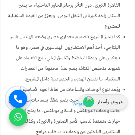
القاهرة الكبرى، دون التأثر بزحام المحاور الداخلية، ما يمنح
السكان راحة كبيرة في التنقل اليومي، ويعزز من القيمة المستقبلية
للمشروع.
كما يتميز المشروع بتصميم معماري عصري وضعه المهندس ياسر
البلتاجي، أحد أهم الاستشاريين الهندسيين في مصر، وهو ما
ينعكس على جودة التخطيط وتناسق المباني، مع الاعتماد على
كمبوند منخفض الكثافة يضم عددًا محدودًا من العمارات
السكنية، ما يضمن الهدوء والخصوصية داخل المشروع.
ويُعد تنوع الوحدات والمساحات من نقاط القوة الأساسية في
كمبوند لاكولينا ويست، حيث يضم شققًا بمساحات مختلفة، إلى
عروض وأسعار
جانب وحدات الدوبلكس والسكاي دوبلكس، ما يمنح العملاء
خيارات متعددة تناسب الأسر الصغيرة والكبيرة، وكذلك
المستثمرين الباحثين عن وحدات ذات طلب مرتفع.