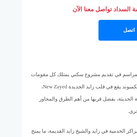
 السداد تواصل معنا الآن
اتصل
يد Mar Ville New Zayed ليعكس رؤية شركة المراسم في تقديم مشروع سكني يمتلك كل مقومات
الحياة الراقية داخل واحدة من أكثر المناطق نموًا وحيوية في الشيخ زايد الجديدة. فالكمبوند يقع في قلب زايد الجديدة New Zayed،
 الحديثة، بفضل قربها من أهم الطرق والمحاور
خرى.
كز الخدمية في زايد والشيخ زايد القديمة، ما يمنح