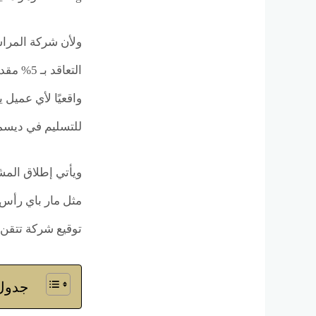
ولأن شركة المراس
واقعيًا لأي عميل
للتسليم في ديسمبر 2026 بتشطيب كامل، ما يجعل وحداته جاهزة للاستخدام الفوري دون الحاجة ل
ويأتي إطلاق المش
مثل مار باي رأس 
توقيع شركة تتقن 
جدول 