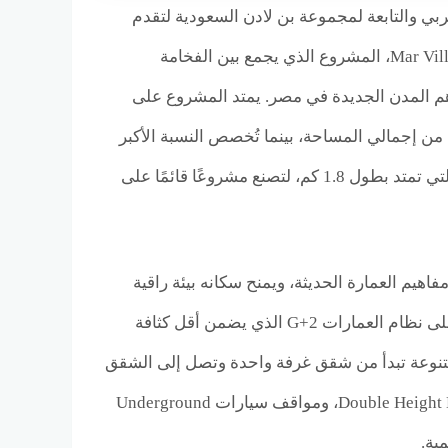
بي والتابعة لمجموعة بن لادن السعودية لتقدم
تحفتها الجديدة داخل قلب زايد الحديثة بإطلاق كمبوند مارفيل نيو زايد Mar Ville New Zayed، المشروع الذي يجمع بين الفخامة
هم المدن الجديدة في مصر. يمتد المشروع على
كاملة، بتخطيط استثنائي يقوم على نسبة بنائية لا تتجاوز 20% فقط من إجمالي المساحة، بينما تُخصص النسبة الأكبر
للمسطحات الخضراء، والمسارات الهادئة، وشبكة ضخمة من البحيرات الكريستالية التي تمتد بطول 1.8 كم، لتصنع مشروعًا قائمًا على
 يعتمد على أحدث مفاهيم العمارة الحديثة، ويمنح سكانه بيئة راقية
تتناغم فيها المساحات المفتوحة مع الواجهات العصرية، إلى جانب اعتماد المشروع على نظام العمارات G+2 الذي يضمن أقل كثافة
تنوعة تبدأ من شقق غرفة واحدة وتصل إلى الشقق
الفاخرة ذات الأربع غرف، مع تشطيب فاخر بالكامل Fully Finished، ووجود Double Height Lobbies، ومواقف سيارات Underground