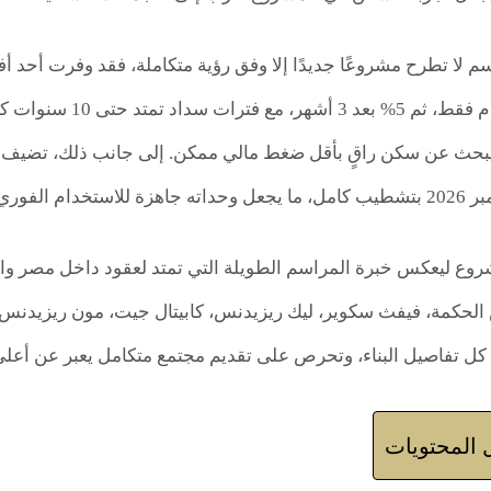
م لا تطرح مشروعًا جديدًا إلا وفق رؤية متكاملة، فقد وفرت أحد أ
التعاقد بـ 5% مقدم ف
 يبحث عن سكن راقٍ بأقل ضغط مالي ممكن. إلى جانب ذلك، تضيف ا
أي تكاليف إضافية.
روع ليعكس خبرة المراسم الطويلة التي تمتد لعقود داخل مصر وا
الحكمة، فيفث سكوير، ليك ريزيدنس، كابيتال جيت، مون ريزيدنس، 
كل تفاصيل البناء، وتحرص على تقديم مجتمع متكامل يعبر عن أعلى
المحتويات