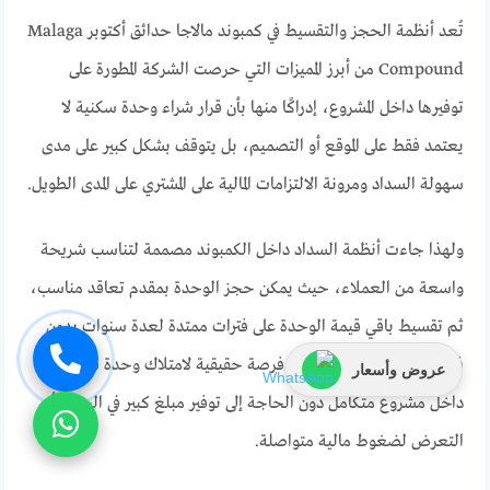
تُعد أنظمة الحجز والتقسيط في كمبوند مالاجا حدائق أكتوبر Malaga
Compound من أبرز المميزات التي حرصت الشركة المطورة على
توفيرها داخل المشروع، إدراكًا منها بأن قرار شراء وحدة سكنية لا
يعتمد فقط على الموقع أو التصميم، بل يتوقف بشكل كبير على مدى
سهولة السداد ومرونة الالتزامات المالية على المشتري على المدى الطويل.
ولهذا جاءت أنظمة السداد داخل الكمبوند مصممة لتناسب شريحة
واسعة من العملاء، حيث يمكن حجز الوحدة بمقدم تعاقد مناسب،
ثم تقسيط باقي قيمة الوحدة على فترات ممتدة لعدة سنوات بدون
فوائد، وهو ما يمنح العميل فرصة حقيقية لامتلاك وحدة سكنية
عروض وأسعار
داخل مشروع متكامل دون الحاجة إلى توفير مبلغ كبير في البداية أو
التعرض لضغوط مالية متواصلة.