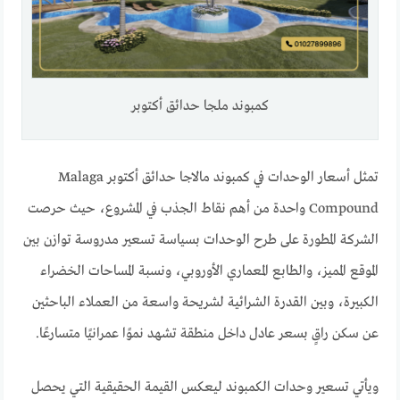
كمبوند ملجا حدائق أكتوبر
تمثل أسعار الوحدات في كمبوند مالاجا حدائق أكتوبر Malaga
Compound واحدة من أهم نقاط الجذب في المشروع، حيث حرصت
الشركة المطورة على طرح الوحدات بسياسة تسعير مدروسة توازن بين
الموقع المميز، والطابع المعماري الأوروبي، ونسبة المساحات الخضراء
الكبيرة، وبين القدرة الشرائية لشريحة واسعة من العملاء الباحثين
عن سكن راقٍ بسعر عادل داخل منطقة تشهد نموًا عمرانيًا متسارعًا.
ويأتي تسعير وحدات الكمبوند ليعكس القيمة الحقيقية التي يحصل