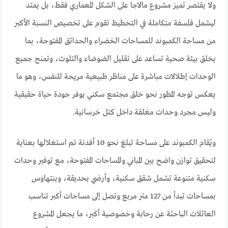
ولا يقتصر تميز مشروع مالاجا على الشكل المعماري فقط، بل يمتد
ليشمل فلسفة متكاملة في التخطيط تقوم على تخصيص النسبة الأكبر
من مساحة الكمبوند للمساحات الخضراء والحدائق المفتوحة، بما
يخلق بيئة صحية تساعد على تقليل الضوضاء والتلوث، وتمنح جميع
الوحدات إطلالات مباشرة على مناظر طبيعية مريحة للنفس، وهو ما
يعكس توجه المطور نحو خلق مجتمع سكني يوفر جودة حياة حقيقية
وليس مجرد وحدات مغلقة داخل كتل خرسانية.
ويُقام الكمبوند على مساحة تبلغ نحو 10 أفدنة تم استغلالها بعناية
لتحقيق توازن واضح بين المباني والمساحات المفتوحة، مع توفير وحدات
سكنية متنوعة تشمل شقق سكنية، وأرضي بحديقة، وبنتهاوس
بمساحات تبدأ من 127 متر مربع وتصل إلى مساحات أكبر تناسب
العائلات الباحثة عن رحابة وخصوصية أكبر، ما يجعل المشروع