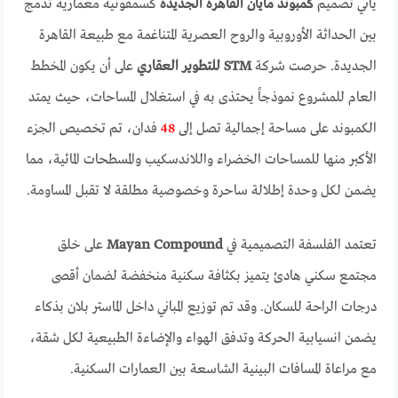
يأتي تصميم
كمبوند مايان القاهرة الجديدة
كسمفونية معمارية تدمج
بين الحداثة الأوروبية والروح العصرية المتناغمة مع طبيعة القاهرة
الجديدة. حرصت شركة
STM للتطوير العقاري
على أن يكون المخطط
العام للمشروع نموذجاً يحتذى به في استغلال المساحات، حيث يمتد
الكمبوند على مساحة إجمالية تصل إلى
48
فدان، تم تخصيص الجزء
الأكبر منها للمساحات الخضراء واللاندسكيب والمسطحات المائية، مما
يضمن لكل وحدة إطلالة ساحرة وخصوصية مطلقة لا تقبل المساومة.
تعتمد الفلسفة التصميمية في
Mayan Compound
على خلق
مجتمع سكني هادئ يتميز بكثافة سكنية منخفضة لضمان أقصى
درجات الراحة للسكان. وقد تم توزيع المباني داخل الماستر بلان بذكاء
يضمن انسيابية الحركة وتدفق الهواء والإضاءة الطبيعية لكل شقة،
مع مراعاة المسافات البينية الشاسعة بين العمارات السكنية.