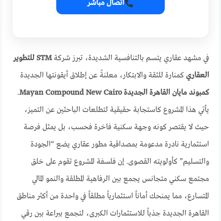
اتصال مباشر
في مشهد عقاري يتسم بالتنافسية الشديدة، تبرز شركة
STM للتطوير
العقاري
كمنارة للثقة والابتكار، معلنةً عن إطلاق أيقونتها الجديدة
كمبوند مايان القاهرة الجديدة Mayan Compound New Cairo
.
يأتي هذا المشروع كاستجابة حقيقية لتطلعات الباحثين عن التميز،
حيث لا يقتصر كونه وجهة سكنية فاخرة فحسب، بل يمثل فرصة
استثمارية نادرة مدعومة بمصداقية مطور عقاري يضع “الجودة
والتسليم” كأولويته القصوى. إن فلسفة المشروع تقوم على خلق
مجتمع سكني متجانس يجمع بين الرفاهية المطلقة والنمو المالي
المتسارع، مما يمنحك أماناً استثمارياً مطلقاً في واحدة من أكثر مناطق
القاهرة الجديدة جذباً للاستثمارات الكبرى، لتجمع ببراعة بين رقي