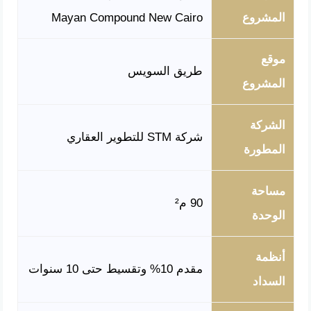
المشروع
Mayan Compound New Cairo
موقع
طريق السويس
المشروع
الشركة
شركة STM للتطوير العقاري
المطورة
مساحة
90 م²
الوحدة
أنظمة
مقدم 10% وتقسيط حتى 10 سنوات
السداد