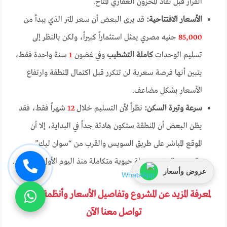
القرار قبل نفاذ المخزون العقاري المتاح.
الأسعار الافتتاحية:
قد يرى البعض أن سعر المتر الذي يبدأ من
85,000
جنيه مصري يمثل استثماراً كبيراً، ولكن بالنظر إلى
تسليم الوحدات
كاملة التشطيب
وفي غضون
1
سنة واحدة فقط،
يتبين أنها فرصة سعرية لن تتكرر قبل اكتمال المنطقة وارتفاع
الأسعار بشكل مضاعف.
سرعة وتيرة السكن:
نظراً لأن التسليم خلال
12
شهراً فقط، فقد
يظن البعض أن المنطقة ستكون هادئة جداً في البداية، إلا أن
الموقع المباشر على طريق السويس والقرب من “سوان ليك”
و”مدينتي” يضمن حياة حيوية متكاملة منذ اليوم الأول للاستلام.
عروض وأسعار
لمعرفة المزيد عن المشروع وتفاصيل الأسعار وأنظمة السداد
تواصل معنا الآن