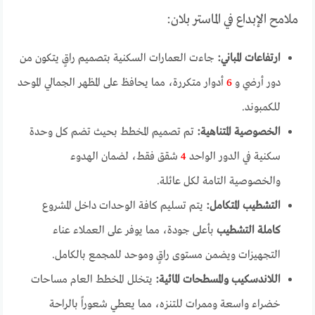
ملامح الإبداع في الماستر بلان:
ارتفاعات المباني:
جاءت العمارات السكنية بتصميم راقٍ يتكون من
دور أرضي و
6
أدوار متكررة، مما يحافظ على المظهر الجمالي الموحد
للكمبوند.
الخصوصية المتناهية:
تم تصميم المخطط بحيث تضم كل وحدة
سكنية في الدور الواحد
4
شقق فقط، لضمان الهدوء
والخصوصية التامة لكل عائلة.
التشطيب المتكامل:
يتم تسليم كافة الوحدات داخل المشروع
كاملة التشطيب
بأعلى جودة، مما يوفر على العملاء عناء
التجهيزات ويضمن مستوى راقٍ وموحد للمجمع بالكامل.
اللاندسكيب والمسطحات المائية:
يتخلل المخطط العام مساحات
خضراء واسعة وممرات للتنزه، مما يعطي شعوراً بالراحة