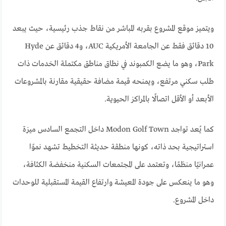
ويتميز موقع المشروع بقربه المباشر من نقاط جذب رئيسية، حيث يبعد
10 دقائق فقط عن الجامعة الأمريكية AUC، و4 دقائق عن Hyde
Park، وهو ما يضع الكمبوند في نطاق مناطق مكتملة الخدمات ذات
طلب سكني مرتفع، ويمنحه قيمة مضافة حقيقية مقارنة بالمشروعات
الأبعد أو الأقل اتصالًا بالمراكز الحيوية.
كما يُعد تواجد Modon Golf Town داخل التجمع السادس ميزة
استراتيجية بحد ذاته، كونها منطقة حديثة التخطيط تشهد نموًا
عمرانيًا منظمًا، وتعتمد على المجتمعات السكنية منخفضة الكثافة،
وهو ما ينعكس على جودة المعيشة وارتفاع القيمة المستقبلية للوحدات
داخل المشروع.