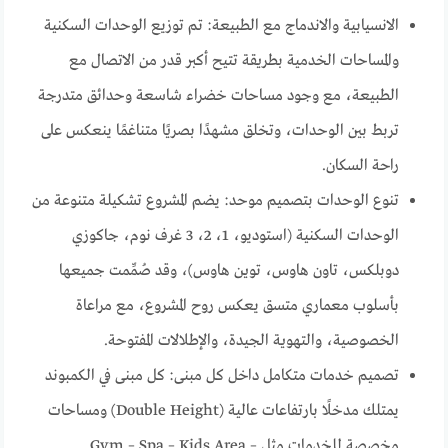
الانسيابية والاندماج مع الطبيعة: تم توزيع الوحدات السكنية
والمساحات الخدمية بطريقة تتيح أكبر قدر من الاتصال مع
الطبيعة، مع وجود مساحات خضراء شاسعة وحدائق متدرجة
تربط بين الوحدات، وتخلق مشهدًا بصريًا متناغمًا ينعكس على
راحة السكان.
تنوع الوحدات بتصميم موحد: يضم المشروع تشكيلة متنوعة من
الوحدات السكنية (استوديو، 1، 2، 3 غرف نوم، جاكوزي
دوبلكس، تاون هاوس، توين هاوس)، وقد صُمِّمت جميعها
بأسلوب معماري متسق يعكس روح المشروع، مع مراعاة
الخصوصية، والتهوية الجيدة، والإطلالات المفتوحة.
تصميم خدمات متكامل داخل كل مبنى: كل مبنى في الكمبوند
يمتلك مدخلًا بارتفاعات عالية (Double Height) ومساحات
مخصصة للخدمات مثل Gym – Spa – Kids Area –