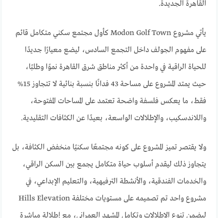
القاهرة الجديدة.
يأتي مشروع Modon Golf Town كأول مجتمع سكني متكامل قائم
على مفهوم الجولف داخل التجمع السادس، ليضع معيارًا جديدًا
للحياة الراقية في واحدة من أكثر مناطق شرق القاهرة نموًا وطلبًا،
حيث يمتد المشروع على مساحة 43 فدانًا بنسبة بنائية لا تتجاوز 15%
فقط، ما يعكس فلسفة واضحة تعتمد على المساحات المفتوحة،
واللاندسكيب، والإطلالات الواسعة، بعيدًا عن الكثافات التقليدية.
ولا يقتصر تميز المشروع على كونه مجتمعًا سكنيًا منخفض الكثافة، بل
يتجاوز ذلك ليقدم أسلوب حياة متكامل يجمع بين السكن الراقي،
والخدمات الفندقية، والأنشطة الترفيهية، والتعليم الإبداعي، في
مشروع واحد تم تصميمه على مستويات مختلفة Hills Elevation
ليضمن تنوع الإطلالات وتكامل المشهد العمراني، مع إطلالة مباشرة