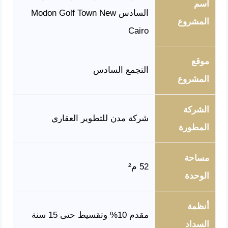
اسم
السادس Modon Golf Town New
المشروع
Cairo
موقع
التجمع السادس
المشروع
الشركة
شركة مدن للتطوير العقاري
المطورة
مساحة
52 م²
الوحدة
أنظمة
مقدم 10% وتقسيط حتى 15 سنة
السداد