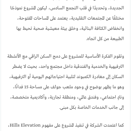
الجديدة، وتحديدًا في قلب التجمع السادس، ليكون المشروع نموذجًا
مختلفًا عن المجتمعات التقليدية، يعتمد على المساحات المفتوحة،
وانخفاض الكثافة البنائية، وخلق بيئة معيشية صحية تحيط بها
الطبيعة من كل اتجاه.
وتقوم الفكرة الأساسية للمشروع على دمج السكن الراقي مع الأنشطة
الترفيهية والخدمية والفندقية داخل مجتمع واحد، بحيث لا يضطر
السكان إلى مغادرة الكمبوند لتلبية احتياجاتهم اليومية أو الترفيهية،
وهو ما يظهر بوضوح في وجود ملعب جولف على مساحة 15 فدانًا،
ونادٍ اجتماعي، وفندق عالمي، ومنطقة تجارية، وأكاديمية متخصصة،
إلى جانب الخدمات الخاصة بكل مبنى.
كما اعتمدت الشركة في تنفيذ المشروع على مفهوم Hills Elevation،