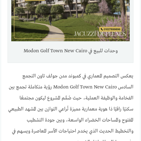
وحدات للبيع في Modon Golf Town New Cairo
يعكس التصميم المعماري في كمبوند مدن جولف تاون التجمع
السادس Modon Golf Town New Cairo رؤية متكاملة تجمع بين
الفخامة والوظيفة العملية، حيث صُمَّم المشروع ليكون مجتمعًا
سكنيًا راقيًا ذا هوية معمارية مميزة تُراعي التوازن بين المشهد الطبيعي
المفتوح والمساحات الخضراء الواسعة، وبين جودة التشطيب
والتخطيط الحديث الذي يخدم احتياجات الأسر المعاصرة ويسهم في