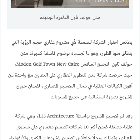
مدن جولف تاون القاهرة الجديدة
يعكس اختيار الشركة المصممة لأي مشروع عقاري حجم الرؤية التي
ينطلق منها المطور، وهو ما تجسده بوضوح فلسفة كمبوند مدن
جولف تاون التجمع السادس Modon Golf Town New Cairo،
حيث حرصت شركة مدن للتطوير العقاري على التعاون مع واحدة من
أقوى الكيانات العالمية في مجال التصميم المعماري، لضمان خروج
المشروع بصورة استثنائية على جميع المستويات.
وقد تم تصميم المشروع بواسطة L35 Architecture، وهي شركة
عالمية مصنفة ضمن أكبر 10 شركات تصميم معماري على مستوى
العالم، وتمتلك سجلًا حافلًا في تصميم المشروعات الكبرى والأيقونية،