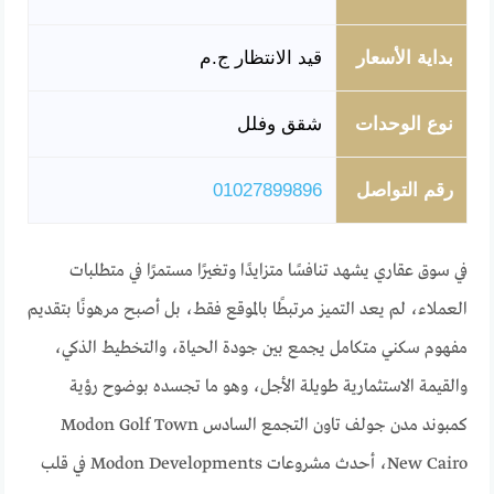
بداية الأسعار
قيد الانتظار ج.م
نوع الوحدات
شقق وفلل
رقم التواصل
01027899896
في سوق عقاري يشهد تنافسًا متزايدًا وتغيرًا مستمرًا في متطلبات
العملاء، لم يعد التميز مرتبطًا بالموقع فقط، بل أصبح مرهونًا بتقديم
مفهوم سكني متكامل يجمع بين جودة الحياة، والتخطيط الذكي،
والقيمة الاستثمارية طويلة الأجل، وهو ما تجسده بوضوح رؤية
كمبوند مدن جولف تاون التجمع السادس Modon Golf Town
New Cairo، أحدث مشروعات Modon Developments في قلب