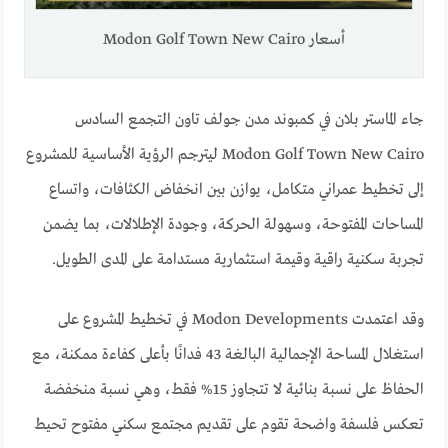
أسعار Modon Golf Town New Cairo
جاء الماستر بلان في كمبوند مدن جولف تاون التجمع السادس
Modon Golf Town New Cairo ليترجم الرؤية الأساسية للمشروع
إلى تخطيط عمراني متكامل، يوازن بين انخفاض الكثافات، واتساع
المساحات المفتوحة، وسهولة الحركة، وجودة الإطلالات، بما يضمن
تجربة سكنية راقية وقيمة استثمارية مستدامة على المدى الطويل.
وقد اعتمدت Modon Developments في تخطيط المشروع على
استغلال المساحة الإجمالية البالغة 43 فدانًا بأعلى كفاءة ممكنة، مع
الحفاظ على نسبة بنائية لا تتجاوز 15% فقط، وهي نسبة منخفضة
تعكس فلسفة واضحة تقوم على تقديم مجتمع سكني مفتوح تحيط