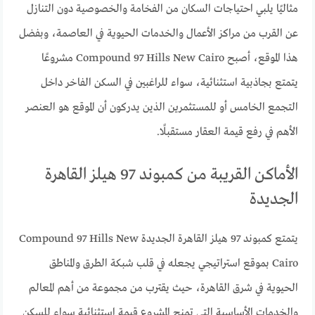
مثاليًا يلبي احتياجات السكان من الفخامة والخصوصية دون التنازل
عن القرب من مراكز الأعمال والخدمات الحيوية في العاصمة، وبفضل
هذا الموقع، أصبح Compound 97 Hills New Cairo مشروعًا
يتمتع بجاذبية استثنائية، سواء للراغبين في السكن الفاخر داخل
التجمع الخامس أو للمستثمرين الذين يدركون أن الموقع هو العنصر
الأهم في رفع قيمة العقار مستقبلًا.
الأماكن القريبة من كمبوند 97 هيلز القاهرة
الجديدة
يتمتع كمبوند 97 هيلز القاهرة الجديدة Compound 97 Hills New
Cairo بموقع استراتيجي يجعله في قلب شبكة الطرق والمناطق
الحيوية في شرق القاهرة، حيث يقترب من مجموعة من أهم المعالم
والخدمات الأساسية التي تمنح المشروع قيمة استثنائية سواء للسكن