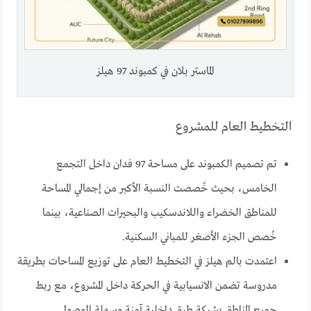
الماستر بلان في كمبوند 97 هيلز
التخطيط العام للمشروع
تم تصميم الكمبوند على مساحة 97 فدان داخل التجمع
الخامس، بحيث خُصصت النسبة الأكبر من إجمالي المساحة
للمناطق الخضراء واللاندسكيب والبحيرات الصناعية، بينما
خُصص الجزء الأصغر للمباني السكنية.
اعتمدت بالم هيلز في التخطيط العام على توزيع المساحات بطريقة
مدروسة تضمن الانسيابية في الحركة داخل المشروع، مع ربط
جميع المناطق بشبكة طرق داخلية آمنة وسهلة الوصول.