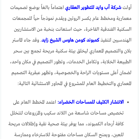
أولت
شركة أب وايد للتطوير العقاري
اهتماماً بالغاً بوضع تصميمات
معمارية ومخطط عام يكسر الروتين ويقدم نموذجاً حياً للمجمعات
السكنية الفندقية الفاخرة، حيث استعانت بنخبة من الاستشاريين
الهندسيين لتنفيذ
كمبوند كومن هاوس الشيخ زايد
. وقد جاء الماستر
بلان والتصميم المعماري ليخلق بيئة سكنية مريحة تجمع بين سحر
الطبيعة الخلابة، وتكامل الخدمات، وتطور التصميم في مكان واحد،
لضمان أعلى مستويات الراحة والخصوصية، وتظهر عبقرية التصميم
المعماري والتخطيط العام للمشروع في المحاور الاستثنائية التالية:
الانتشار الكثيف للمساحات الخضراء:
اعتمد المخطط العام على
تخصيص مساحات شاسعة من اللاند سكيب والمزروعات لتتخلل
كافة أرجاء الكمبوند، مما يوفر بيئة صحية نقية وإطلالات مريحة
للعين، ويمنح السكان مساحات مفتوحة للاسترخاء وممارسة