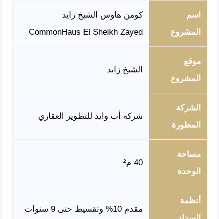
اسم
كومن هاوس الشيخ زايد
المشروع
CommonHaus El Sheikh Zayed
موقع
الشيخ زايد
المشروع
الشركة
شركة أب وايد للتطوير العقاري
المطورة
مساحة
40 م²
الوحدة
أنظمة
مقدم 10% وتقسيط حتى 9 سنوات
السداد