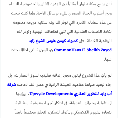
آمن يمنح سكانه توازناً مثالياً بين الهدوء المطلق والخصوصية التامة،
وبين أسلوب الحياة العصري المليء بوسائل الراحة. وإذا كنت تبحث
عن هذه المعادلة النادرة التي توفر لك بيئة سكنية مريحة مدعومة
بكافة الخدمات الفندقية التي تلبي تطلعاتك اليومية وتوفر لك
الرفاهية الكاملة، فإن
كمبوند كومن هاوس الشيخ زايد
CommonHaus El Sheikh Zayed
هو الوجهة التي لطالما بحثت
عنها.
لم يأتِ هذا المشروع ليكون مجرد إضافة تقليدية لسوق العقارات، بل
جاء ليعيد صياغة مفاهيم المعيشة الراقية في مصر. فقد نجحت
شركة
أب وايد للتطوير العقاري Upwyde Developments
، برؤيتها
المستقبلية وخبراتها العميقة، في ابتكار تجربة معيشية استثنائية
تتجاوز المفهوم الكلاسيكي والمألوف للسكن، لتخلق مجتمعاً نابضاً