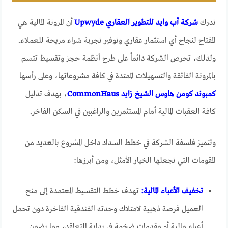
تدرك
شركة أب وايد للتطوير العقاري Upwyde
أن المرونة المالية هي
المفتاح لنجاح أي استثمار عقاري وتوفير تجربة شراء مريحة للعملاء.
ولذلك، تحرص الشركة دائماً على طرح أنظمة حجز وتقسيط تتسم
بالمرونة الفائقة والتسهيلات الممتدة في كافة مشروعاتها، وعلى رأسها
كمبوند كومن هاوس الشيخ زايد CommonHaus
، بهدف تذليل
كافة العقبات المالية أمام المستثمرين والراغبين في السكن الفاخر.
وتتميز فلسفة الشركة في خطط السداد داخل المشروع بالعديد من
المقومات التي تجعلها الخيار الأمثل، ومن أبرزها:
تخفيف الأعباء المالية:
تهدف خطط التقسيط المعتمدة إلى منح
العميل فرصة ذهبية لامتلاك وحدته الفندقية الفاخرة دون تحمل
أعباء مالية أو مقدمات ضخمة في بداية التعاقد، مما يضمن