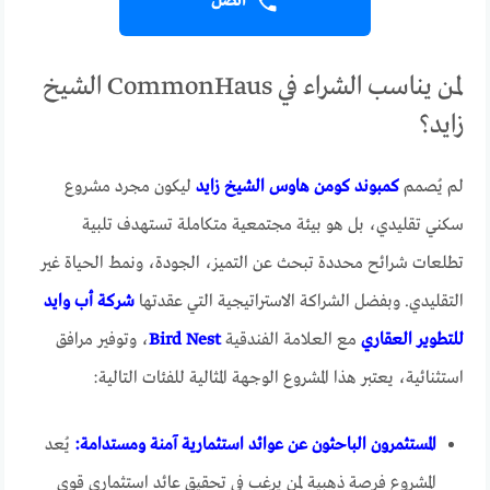
اتصل
لمن يناسب الشراء في CommonHaus الشيخ
زايد؟
لم يُصمم
كمبوند كومن هاوس الشيخ زايد
ليكون مجرد مشروع
سكني تقليدي، بل هو بيئة مجتمعية متكاملة تستهدف تلبية
تطلعات شرائح محددة تبحث عن التميز، الجودة، ونمط الحياة غير
التقليدي. وبفضل الشراكة الاستراتيجية التي عقدتها
شركة أب وايد
للتطوير العقاري
مع العلامة الفندقية
Bird Nest
، وتوفير مرافق
استثنائية، يعتبر هذا المشروع الوجهة المثالية للفئات التالية:
المستثمرون الباحثون عن عوائد استثمارية آمنة ومستدامة:
يُعد
المشروع فرصة ذهبية لمن يرغب في تحقيق عائد استثماري قوي