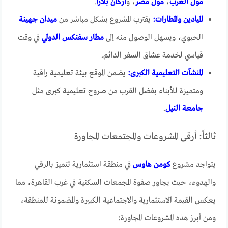
مول العرب
،
مول مصر
، و
أركان بلازا
.
الميادين والمطارات:
يقترب المشروع بشكل مباشر من
ميدان جهينة
الحيوي، ويسهل الوصول منه إلى
مطار سفنكس الدولي
في وقت
قياسي لخدمة عشاق السفر الدائم.
المنشآت التعليمية الكبرى:
يضمن الموقع بيئة تعليمية راقية
ومتميزة للأبناء بفضل القرب من صروح تعليمية كبرى مثل
جامعة النيل
.
ثالثاً: أرقى المشروعات والمجتمعات المجاورة
يتواجد مشروع
كومن هاوس
في منطقة استثمارية تتميز بالرقي
والهدوء، حيث يجاور صفوة المجمعات السكنية في غرب القاهرة، مما
يعكس القيمة الاستثمارية والاجتماعية الكبيرة والمضمونة للمنطقة،
ومن أبرز هذه المشروعات المجاورة: