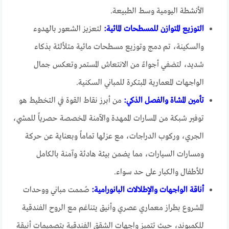
الأنشطة اليومية وسط الطبيعة.
التوزيع المتوازن للمسطحات المائية:
لتعزيز الشعور بالهدوء
والسكينة، تم دمج وتوزيع مسطحات مائية متلألئة بذكاء
شديد، لتضفي أجواءً من الانتعاش المستمر وتعكس جمال
الواجهات المعمارية المبتكرة للمباني السكنية.
تأمين المشاة والفصل الذكي:
من أبرز نقاط القوة في التخطيط هو
توفير شبكة من المسارات الممهدة والآمنة المخصصة حصرياً للمشي،
الجري، وركوب الدراجات، مع عزلها تماماً وبعناية عن حركة
ومسارات السيارات، مما يضمن بيئة هادئة وآمنة بالكامل
للأطفال والكبار على حد سواء.
أناقة الواجهات والإطلالات البانورامية:
صُممت مباني ووحدات
المشروع بطراز معماري عصري وأنيق يتناغم مع الروح الفندقية
للكمبوند، حيث تتميز واجهات الشقق الفندقية بتصميمات أنيقة