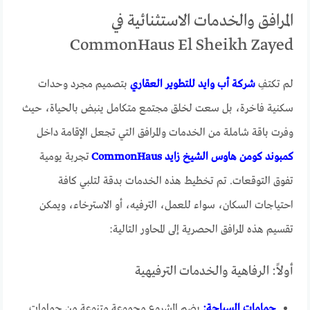
المرافق والخدمات الاستثنائية في
CommonHaus El Sheikh Zayed
لم تكتفِ
شركة أب وايد للتطوير العقاري
بتصميم مجرد وحدات
سكنية فاخرة، بل سعت لخلق مجتمع متكامل ينبض بالحياة، حيث
وفرت باقة شاملة من الخدمات والمرافق التي تجعل الإقامة داخل
كمبوند كومن هاوس الشيخ زايد CommonHaus
تجربة يومية
تفوق التوقعات. تم تخطيط هذه الخدمات بدقة لتلبي كافة
احتياجات السكان، سواء للعمل، الترفيه، أو الاسترخاء، ويمكن
تقسيم هذه المرافق الحصرية إلى المحاور التالية:
أولاً: الرفاهية والخدمات الترفيهية
حمامات السباحة:
يضم المشروع مجموعة متنوعة من حمامات