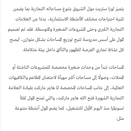
يتميز لورا ستريت مول الشروق بتنوع مساحاته التجارية بما يضمن
تلبية احتياجات مختلف الأنشطة الاستثمارية، بدءًا من العلامات
التجارية الكبرى وحتى المشروعات الصغيرة والمتوسطة. فقد تم تصميم
المول على أسس مدروسة تتيح توزيع المساحات بشكل متوازن، ليمنح
كل نشاط تجاري الفرصة للظهور والتألق داخل بيئة متكاملة.
المساحات تبدأ من وحدات صغيرة مخصصة للمشروعات الناشئة أو
المحلات، وصولًا إلى مساحات أكبر مهيأة لاحتضان المطاعم والكافيهات
العالمية، إلى جانب المساحات المخصصة للـ هايبر ماركت بقيادة العلامة
التجارية الشهيرة فتح الله هايبر ماركت، والتي تمنح المول ثقلاً
تسويقيًا منذ اليوم الأول للتشغيل، كما يضم المول أنشطة متنوعة
مثل: