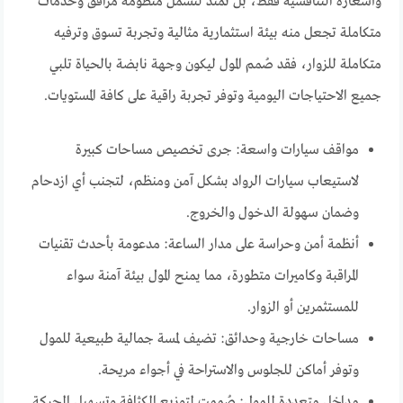
وأسعاره التنافسية فقط، بل تمتد لتشمل منظومة مرافق وخدمات
متكاملة تجعل منه بيئة استثمارية مثالية وتجربة تسوق وترفيه
متكاملة للزوار، فقد صُمم المول ليكون وجهة نابضة بالحياة تلبي
جميع الاحتياجات اليومية وتوفر تجربة راقية على كافة المستويات.
مواقف سيارات واسعة: جرى تخصيص مساحات كبيرة
لاستيعاب سيارات الرواد بشكل آمن ومنظم، لتجنب أي ازدحام
وضمان سهولة الدخول والخروج.
أنظمة أمن وحراسة على مدار الساعة: مدعومة بأحدث تقنيات
المراقبة وكاميرات متطورة، مما يمنح المول بيئة آمنة سواء
للمستثمرين أو الزوار.
مساحات خارجية وحدائق: تضيف لمسة جمالية طبيعية للمول
وتوفر أماكن للجلوس والاستراحة في أجواء مريحة.
مداخل متعددة للمول: صُممت لتوزيع الكثافة وتسهيل الحركة