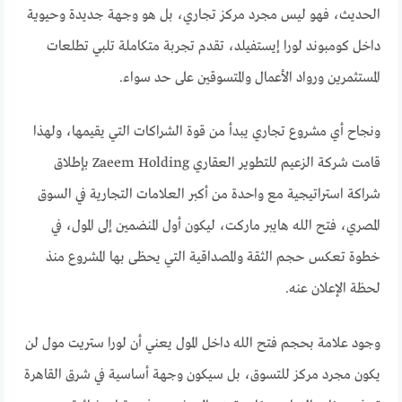
الحديث، فهو ليس مجرد مركز تجاري، بل هو وجهة جديدة وحيوية
داخل كومبوند لورا إيستفيلد، تقدم تجربة متكاملة تلبي تطلعات
المستثمرين ورواد الأعمال والمتسوقين على حد سواء.
ونجاح أي مشروع تجاري يبدأ من قوة الشراكات التي يقيمها، ولهذا
قامت شركة الزعيم للتطوير العقاري Zaeem Holding بإطلاق
شراكة استراتيجية مع واحدة من أكبر العلامات التجارية في السوق
المصري، فتح الله هايبر ماركت، ليكون أول المنضمين إلى المول، في
خطوة تعكس حجم الثقة والمصداقية التي يحظى بها المشروع منذ
لحظة الإعلان عنه.
وجود علامة بحجم فتح الله داخل المول يعني أن لورا ستريت مول لن
يكون مجرد مركز للتسوق، بل سيكون وجهة أساسية في شرق القاهرة