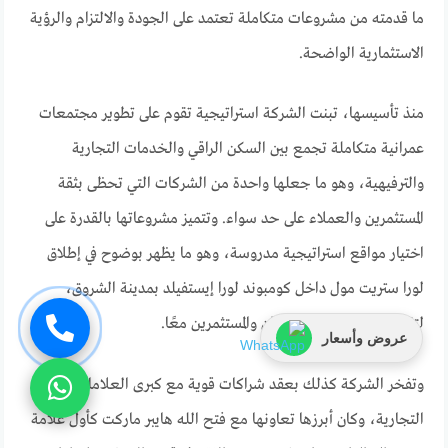
ما قدمته من مشروعات متكاملة تعتمد على الجودة والالتزام والرؤية
الاستثمارية الواضحة.
منذ تأسيسها، تبنت الشركة استراتيجية تقوم على تطوير مجتمعات
عمرانية متكاملة تجمع بين السكن الراقي والخدمات التجارية
والترفيهية، وهو ما جعلها واحدة من الشركات التي تحظى بثقة
المستثمرين والعملاء على حد سواء. وتتميز مشروعاتها بالقدرة على
اختيار مواقع استراتيجية مدروسة، وهو ما يظهر بوضوح في إطلاق
لورا ستريت مول داخل كومبوند لورا إيستفيلد بمدينة الشروق،
لتقديم قيمة مضافة للسكان والمستثمرين معًا.
عروض وأسعار
وتفخر الشركة كذلك بعقد شراكات قوية مع كبرى العلامات
التجارية، وكان أبرزها تعاونها مع فتح الله هايبر ماركت كأول علامة