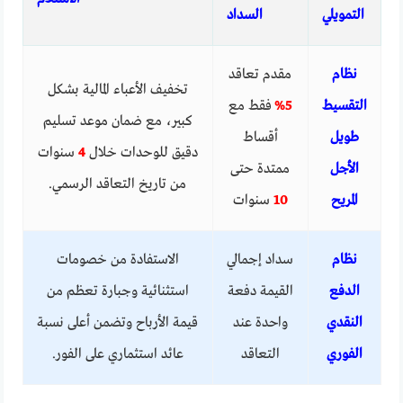
التمويلي
السداد
نظام
مقدم تعاقد
تخفيف الأعباء المالية بشكل
التقسيط
5%
فقط مع
كبير، مع ضمان موعد تسليم
طويل
أقساط
دقيق للوحدات خلال
4
سنوات
الأجل
ممتدة حتى
من تاريخ التعاقد الرسمي.
المريح
10
سنوات
نظام
سداد إجمالي
الاستفادة من خصومات
الدفع
القيمة دفعة
استثنائية وجبارة تعظم من
النقدي
واحدة عند
قيمة الأرباح وتضمن أعلى نسبة
الفوري
التعاقد
عائد استثماري على الفور.