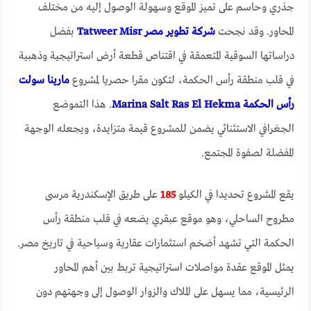
جذري وحاسم على تميز الموقع وسهولة الوصول إليه من مختلف
المحاور. وقد نجحت
شركة تطوير مصر Tatweer Misr
بفضل
دراساتها السوقية المتعمقة في اقتناص قطعة أرض استراتيجية وذهبية
في قلب منطقة رأس الحكمة، لتكون مقرا حصريا لمشروع
مارينا سولت
رأس الحكمة Marina Salt Ras El Hekma
. هذا التموضع
الجغرافي الاستثنائي يضمن للمشروع قيمة متزايدة، ويجعله الوجهة
المفضلة لصفوة المجتمع.
يقع المشروع تحديدا في الكيلو
185
على طريق الإسكندرية مرسى
مطروح الساحلي، وهو موقع عبقري يضعه في قلب منطقة رأس
الحكمة التي تشهد أضخم استثمارات عقارية وسياحية في تاريخ مصر.
يمثل الموقع عقدة مواصلات استراتيجية تربط بين أهم المحاور
الرئيسية، مما يسهل على الملاك والزوار الوصول إلى وجهتهم دون