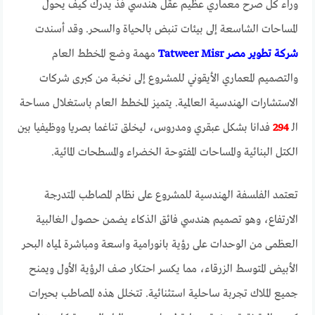
وراء كل صرح معماري عظيم عقل هندسي فذ يدرك كيف يحول
المساحات الشاسعة إلى بيئات تنبض بالحياة والسحر. وقد أسندت
شركة تطوير مصر Tatweer Misr
مهمة وضع المخطط العام
والتصميم المعماري الأيقوني للمشروع إلى نخبة من كبرى شركات
الاستشارات الهندسية العالمية. يتميز المخطط العام باستغلال مساحة
الـ
294
فدانا بشكل عبقري ومدروس، ليخلق تناغما بصريا ووظيفيا بين
الكتل البنائية والمساحات المفتوحة الخضراء والمسطحات المائية.
تعتمد الفلسفة الهندسية للمشروع على نظام المصاطب المتدرجة
الارتفاع، وهو تصميم هندسي فائق الذكاء يضمن حصول الغالبية
العظمى من الوحدات على رؤية بانورامية واسعة ومباشرة لمياه البحر
الأبيض المتوسط الزرقاء، مما يكسر احتكار صف الرؤية الأول ويمنح
جميع الملاك تجربة ساحلية استثنائية. تتخلل هذه المصاطب بحيرات