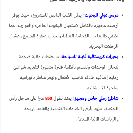
مرسى دولي لليخوت:
يمثل القلب النابض للمشروع، حيث يوفر
أرصفة مجهزة بالكامل لاستقبال اليخوت الفاخرة والقوارب، مما
يضفي طابعا من الفخامة العالمية ويجذب صفوة المجتمع وعشاق
الرحلات البحرية.
بحيرات كريستالية قابلة للسباحة:
مسطحات مائية ضخمة
تتخلل الوحدات وتصمم بأنظمة فلترة متطورة لتقديم شواطئ
رملية إضافية هادئة تناسب الأطفال وتوفر مناظر بانورامية
ساحرة لكل شاليه.
شاطئ رملي خاص ومجهز:
يمتد بطول
850
مترا على ساحل رأس
الحكمة، مزود بأرقى الخدمات الفندقية والمقاعد المريحة
والرياضات المائية الممتعة.