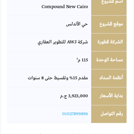
اسم المشروع
Compound New Cairo
موقع المشروع
حي الأندلس
الشركة المطورة
شركة AWJ للتطوير العقاري
مساحة الوحدة
115 م²
أنظمة السداد
مقدم 15% وتقسيط حتى 8 سنوات
بداية الأسعار
3,923,000 ج.م
رقم التواصل
01027899896