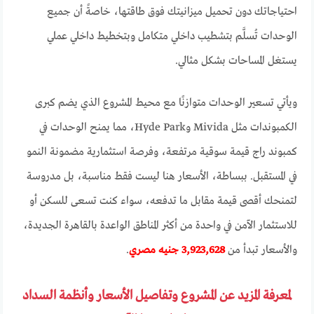
احتياجاتك دون تحميل ميزانيتك فوق طاقتها، خاصةً أن جميع
الوحدات تُسلَّم بتشطيب داخلي متكامل وبتخطيط داخلي عملي
يستغل المساحات بشكل مثالي.
ويأتي تسعير الوحدات متوازنًا مع محيط المشروع الذي يضم كبرى
الكمبوندات مثل Mivida وHyde Park، مما يمنح الوحدات في
كمبوند راج قيمة سوقية مرتفعة، وفرصة استثمارية مضمونة النمو
في المستقبل. ببساطة، الأسعار هنا ليست فقط مناسبة، بل مدروسة
لتمنحك أقصى قيمة مقابل ما تدفعه، سواء كنت تسعى للسكن أو
للاستثمار الآمن في واحدة من أكثر المناطق الواعدة بالقاهرة الجديدة،
والأسعار تبدأ من
3,923,628 جنيه مصري
.
لمعرفة المزيد عن المشروع وتفاصيل الأسعار وأنظمة السداد