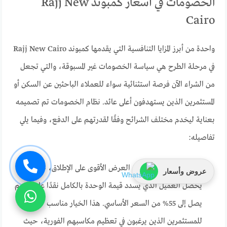
الخصومات في أسعار كمبوند Rajj New
Cairo
واحدة من أبرز المزايا التنافسية التي يقدمها كمبوند Rajj New Cairo
في مرحلة الطرح هي سياسة الخصومات غير المسبوقة، والتي تجعل
من الشراء الآن فرصة استثنائية سواء للعملاء الباحثين عن السكن أو
المستثمرين الذين يستهدفون أعلى عائد. نظام الخصومات تم تصميمه
بعناية ليخدم مختلف الشرائح وفقًا لقدرتهم على الدفع، وفيما يلي
تفاصيله:
خصم الكاش 55%: وهو العرض الأقوى على الإطلاق، حيث
عروض وأسعار
يحصل العميل الذي يسدد قيمة الوحدة بالكامل نقدًا على خصم
يصل إلى 55% من السعر الأساسي. هذا الخيار مناسب
للمستثمرين الذين يرغبون في تعظيم مكاسبهم الفورية، حيث