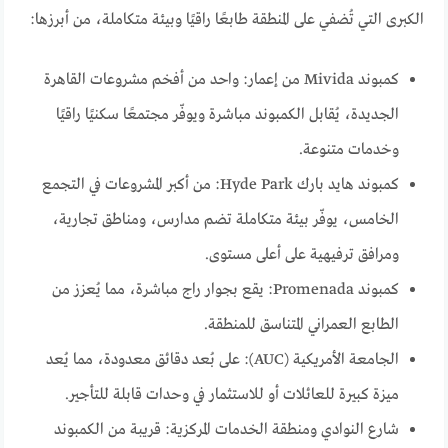
الكبرى التي تُضفي على المنطقة طابعًا راقيًا وبيئة متكاملة، من أبرزها:
كمبوند Mivida من إعمار: واحد من أفخم مشروعات القاهرة
الجديدة، يُقابل الكمبوند مباشرة ويوفّر مجتمعًا سكنيًا راقيًا
وخدمات متنوعة.
كمبوند هايد بارك Hyde Park: من أكبر المشروعات في التجمع
الخامس، يوفّر بيئة متكاملة تضم مدارس، ومناطق تجارية،
ومرافق ترفيهية على أعلى مستوى.
كمبوند Promenada: يقع بجوار راج مباشرة، مما يُعزز من
الطابع العمراني المتناسق للمنطقة.
الجامعة الأمريكية (AUC): على بُعد دقائق معدودة، مما يُعد
ميزة كبيرة للعائلات أو للاستثمار في وحدات قابلة للتأجير.
شارع النوادي ومنطقة الخدمات المركزية: قريبة من الكمبوند