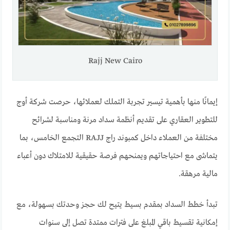
Rajj New Cairo
إيمانًا منها بأهمية تيسير تجربة التملك لعملائها، حرصت شركة أوج
للتطوير العقاري على تقديم أنظمة سداد مرنة ومناسبة لشرائح
مختلفة من العملاء داخل كمبوند راج RAJJ التجمع الخامس، بما
يتماشى مع احتياجاتهم ويمنحهم فرصة حقيقية للامتلاك دون أعباء
مالية مرهقة.
تبدأ خطط السداد بمقدم بسيط يتيح لك حجز وحدتك بسهولة، مع
إمكانية تقسيط باقي المبلغ على فترات ممتدة تصل إلى سنوات