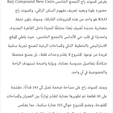
يفرض كمبوند راج التجمع الخامس Rajj Compound New Cairo
حضوره بقوة ويعيد تعريف مفهوم السكن الراقي، وكمبوند راج
RAJJ هو واحد من هذه المشروعات الفارقة، وسوف يكون تحفة
معمارية جديدة تُضيف بُعدًا مختلفًا للحياة داخل القاهرة الجديدة،
وتحديدًا في قلب حي الأندلس بالتجمع الخامس، حيث يلتقي الموقع
الاستراتيجي بالتخطيط الذكي والمساحات الرحبة لتصنع تجربة سكنية
فريدة من نوعها. المشروع لا يقدّم وحدات فقط، بل يصنع مجتمعًا
متكاملًا بتفاصيل مدروسة بعناية، ورؤية واضحة تستهدف الراحة
والخصوصية في آنٍ واحد.
ويمتد كمبوند راج على مساحة ضخمة تصل إلى 143 فدانًا، مقسّمة
على 30 قطعة تم تطويرها بعناية لتقدّم توازنًا بين العمران والمساحات
المفتوحة. ويضم المشروع حوالي 315 عمارة سكنية، مما يعكس