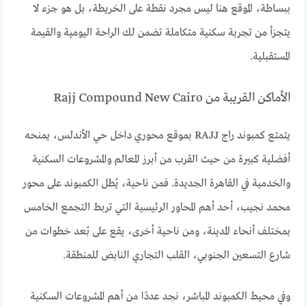
ببساطة، الموقع هنا ليس مجرد نقطة على الخريطة، بل هو جزء لا
يتجزأ من تجربة سكنية متكاملة تضمن لك الراحة اليومية والقيمة
المستقبلية.
الأماكن القريبة من Rajj Compound New Cairo
يتمتع كمبوند راج RAJJ بموقع محوري داخل حي الأندلس، يمنحه
أفضلية كبيرة من حيث القرب من أبرز المعالم والمشروعات السكنية
والخدمية في القاهرة الجديدة. فمن ناحية، يُطل الكمبوند على محور
محمد نجيب، أحد أهم المحاور الرئيسية التي تربط التجمع الخامس
بمختلف أنحاء المدينة، ومن ناحية أخرى، يقع على بُعد خطوات من
شارع التسعين الجنوبي، القلب التجاري النابض للمنطقة.
وفي محيط الكمبوند المباشر، نجد عددًا من أهم المشروعات السكنية