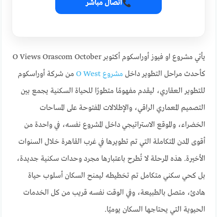
اتصال مباشر
يأتي مشروع او فيوز أوراسكوم أكتوبر O Views Orascom October
كأحدث مراحل التطوير داخل
مشروع O West
من شركة أوراسكوم
للتطوير العقاري، ليقدم مفهومًا متطورًا للحياة السكنية يجمع بين
التصميم المعماري الراقي، والإطلالات المفتوحة على المساحات
الخضراء، والموقع الاستراتيجي داخل المشروع نفسه، في واحدة من
أقوى المدن المتكاملة التي تم تطويرها في غرب القاهرة خلال السنوات
الأخيرة. هذه المرحلة لا تُطرح باعتبارها مجرد وحدات سكنية جديدة،
بل كحي سكني متكامل تم تخطيطه ليمنح السكان أسلوب حياة
هادئ، متصل بالطبيعة، وفي الوقت نفسه قريب من كل الخدمات
الحيوية التي يحتاجها السكان يوميًا.