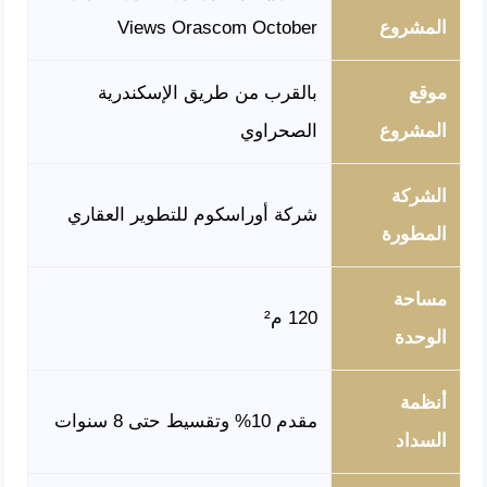
المشروع
Views Orascom October
موقع
بالقرب من طريق الإسكندرية
المشروع
الصحراوي
الشركة
شركة أوراسكوم للتطوير العقاري
المطورة
مساحة
120 م²
الوحدة
أنظمة
مقدم 10% وتقسيط حتى 8 سنوات
السداد