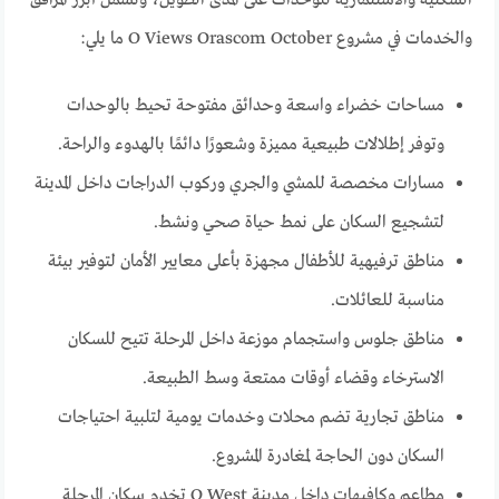
السكنية والاستثمارية للوحدات على المدى الطويل، وتشمل أبرز المرافق
والخدمات في مشروع O Views Orascom October ما يلي:
مساحات خضراء واسعة وحدائق مفتوحة تحيط بالوحدات
وتوفر إطلالات طبيعية مميزة وشعورًا دائمًا بالهدوء والراحة.
مسارات مخصصة للمشي والجري وركوب الدراجات داخل المدينة
لتشجيع السكان على نمط حياة صحي ونشط.
مناطق ترفيهية للأطفال مجهزة بأعلى معايير الأمان لتوفير بيئة
مناسبة للعائلات.
مناطق جلوس واستجمام موزعة داخل المرحلة تتيح للسكان
الاسترخاء وقضاء أوقات ممتعة وسط الطبيعة.
مناطق تجارية تضم محلات وخدمات يومية لتلبية احتياجات
السكان دون الحاجة لمغادرة المشروع.
مطاعم وكافيهات داخل مدينة O West تخدم سكان المرحلة