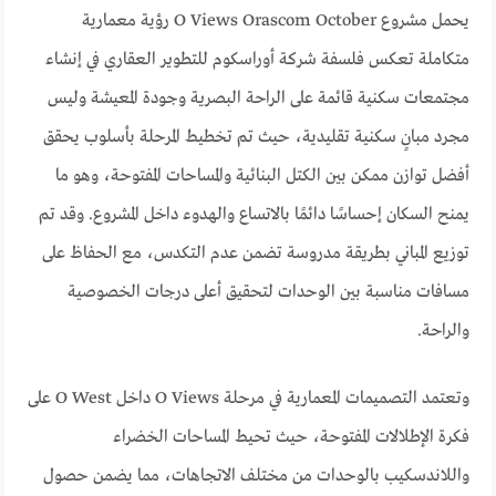
يحمل مشروع O Views Orascom October رؤية معمارية
متكاملة تعكس فلسفة شركة أوراسكوم للتطوير العقاري في إنشاء
مجتمعات سكنية قائمة على الراحة البصرية وجودة المعيشة وليس
مجرد مبانٍ سكنية تقليدية، حيث تم تخطيط المرحلة بأسلوب يحقق
أفضل توازن ممكن بين الكتل البنائية والمساحات المفتوحة، وهو ما
يمنح السكان إحساسًا دائمًا بالاتساع والهدوء داخل المشروع. وقد تم
توزيع المباني بطريقة مدروسة تضمن عدم التكدس، مع الحفاظ على
مسافات مناسبة بين الوحدات لتحقيق أعلى درجات الخصوصية
والراحة.
وتعتمد التصميمات المعمارية في مرحلة O Views داخل O West على
فكرة الإطلالات المفتوحة، حيث تحيط المساحات الخضراء
واللاندسكيب بالوحدات من مختلف الاتجاهات، مما يضمن حصول