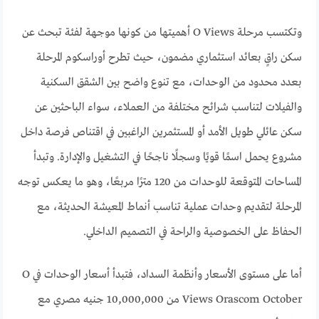
وتكتسب مرحلة O Views أهميتها من كونها موجهة لفئة تبحث عن
سكن راقٍ بعائد استثماري مضمون، حيث تطرح أوراسكوم المرحلة
بعدد محدود من الوحدات، مع تنوع واضح بين الشقق السكنية
والفيلات لتناسب شرائح مختلفة من العملاء، سواء الباحثين عن
سكن عائلي طويل الأمد أو المستثمرين الراغبين في اقتناص فرصة داخل
مشروع يحمل اسمًا قويًا وسجلًا ناجحًا في التشغيل والإدارة. وتبدأ
المساحات المتوقعة للوحدات من 120 مترًا مربعًا، وهو ما يعكس توجه
المرحلة لتقديم وحدات عملية تناسب أنماط المعيشة الحديثة، مع
الحفاظ على الخصوصية والراحة في التصميم الداخلي.
أما على مستوى الأسعار وأنظمة السداد، فتبدأ أسعار الوحدات في O
Views Orascom October من 10,000,000 جنيه مصري مع