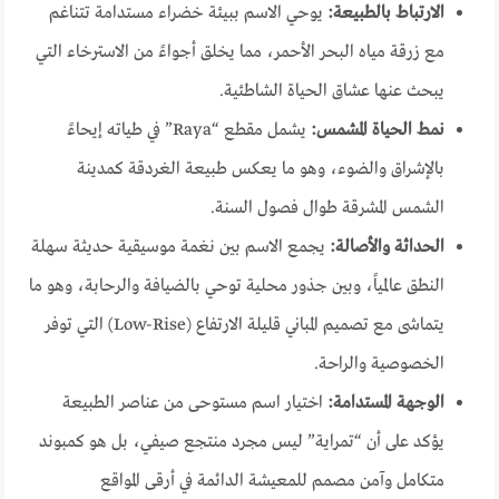
الارتباط بالطبيعة:
يوحي الاسم ببيئة خضراء مستدامة تتناغم
مع زرقة مياه البحر الأحمر، مما يخلق أجواءً من الاسترخاء التي
يبحث عنها عشاق الحياة الشاطئية.
نمط الحياة المشمس:
يشمل مقطع “Raya” في طياته إيحاءً
بالإشراق والضوء، وهو ما يعكس طبيعة الغردقة كمدينة
الشمس المشرقة طوال فصول السنة.
الحداثة والأصالة:
يجمع الاسم بين نغمة موسيقية حديثة سهلة
النطق عالمياً، وبين جذور محلية توحي بالضيافة والرحابة، وهو ما
يتماشى مع تصميم المباني قليلة الارتفاع (Low-Rise) التي توفر
الخصوصية والراحة.
الوجهة المستدامة:
اختيار اسم مستوحى من عناصر الطبيعة
يؤكد على أن “تمراية” ليس مجرد منتجع صيفي، بل هو كمبوند
متكامل وآمن مصمم للمعيشة الدائمة في أرقى المواقع