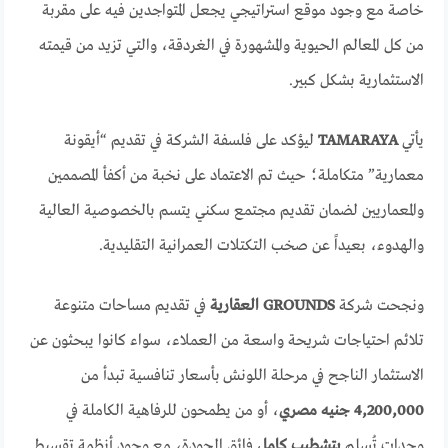
خاصة مع وجود موقع استراتيجي يجعل المتواجدين فيه على مقربة
من كل المعالم الحيوية والمشهورة في الغردقة، والتي تزيد من قيمته
الاستثمارية بشكل كبير.
يأتي
TAMARAYA
ليؤكد على فلسفة الشركة في تقديم “أيقونة
معمارية” متكاملة؛ حيث تم الاعتماد على نخبة من أكفأ المصممين
والمعماريين لضمان تقديم مجتمع سكني يتسم بالخصوصية العالية
والهدوء، بعيداً عن صخب التكتلات العمرانية التقليدية.
ونجحت شركة
GROUNDS العقارية
في تقديم مساحات متنوعة
تلائم احتياجات شريحة واسعة من العملاء، سواء كانوا يبحثون عن
الاستثمار الناجح في مرحلة اللونش بأسعار تنافسية تبدأ من
4,200,000 جنيه مصري
، أو من يطمحون للرفاهية الكاملة في
وحدات تُسلم
بتشطيب كامل
فائق الجودة، مع وجود أنظمة تقسيط