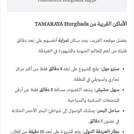
خريطة TAMARAYA Hurghada
الأماكن القريبة من TAMARAYA Hurghada
بفضل موقعه الفريد، يجد سكان
تمراية
أنفسهم على بُعد دقائق
قليلة من أهم المعالم الحيوية والمشهورة في الغردقة:
سنزو مول:
يقع المشروع على بُعد
3 دقائق
فقط من أكبر مركز
تجاري وتسويقي في المنطقة.
سهل حشيش:
يبتعد الكمبوند مسافة
5 دقائق
فقط عن أرقى
المنتجعات السكنية والسياحية.
ساحل البحر:
يمكنك الوصول إلى شواطئ البحر الأحمر الخلابة
في غضون
7 دقائق
.
مطار الغردقة الدولي:
يقع المشروع على بُعد
15 دقيقة
من المطار،