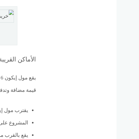
الأماكن القريبة من  6 October
ي
قيمة مضافة وتدفقً
يقترب مول إيكون من محور 26 يوليو، 
المشروع على 
يقع بالقرب من