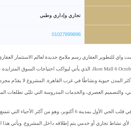
تجاري وإداري وطبي
01027899896
أيكون 6 أكتوبر Ikon Mall 6 October، الذي يأتي ليواكب احتياجات 
ثر المدن حيوية ونشاطًا في غرب القاهرة. المشروع لا يقدّم مجرد 
جي، والتصميم العصري، والخدمات المدروسة التي تلبّي تطلعات ال
ويقع مول إيكون في قلب الحي الأول بمدينة 6 أكتوبر، وهو م
لأي نشاط تجاري أو خدمي يتم إطلاقه داخل المشروع. ويأتي هذا ال