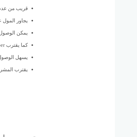
قريب من عدد من
يجاور المول ع
يمكن الوصول إليه ب
كما يقترب Ikon Mall 6 October من محور 26 يوليو.
يسهل الوصول 
يقترب المشر