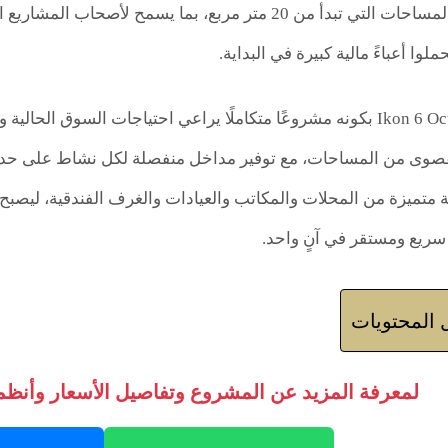
نوعية الأنشطة والمساحات التي تبدأ من 20 متر مربع، بما ي
لوا أعباءً مالية كبيرة في البداية.
ويتميز مول Ikon 6 October بكونه مشروعًا متكاملًا يراعي احتياجات 
لقصوى من المساحات، مع توفير مداخل منفصلة لكل نشاط على حدة 
تميزة من المحلات والمكاتب والعيادات والغرف الفندقية، ليصبح
 سريع ومستقر في آنٍ واحد.
المحتويات
لمعرفة المزيد عن المشروع وتفاصيل الأسعار وأنظمة