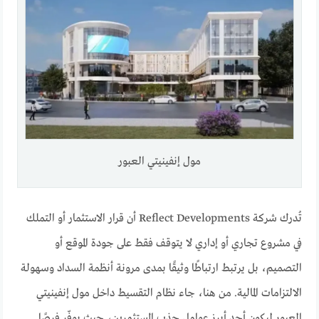
مول إنفينيتي العبور
تُدرك شركة Reflect Developments أن قرار الاستثمار أو التملك
في مشروع تجاري أو إداري لا يتوقف فقط على جودة الموقع أو
التصميم، بل يرتبط ارتباطًا وثيقًا بمدى مرونة أنظمة السداد وسهولة
الالتزامات المالية. من هنا، جاء نظام التقسيط داخل مول إنفينيتي
العبور ليكون أحد أبرز عوامل جذب المستثمرين، حيث يوفّر فرصًا