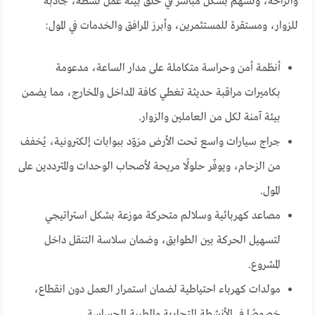
والراحة، وتُسهم بشكل مباشر في خلق بيئة عمل نشطة، جاذبة
للزوار، ومستقرة للمستثمرين، وأبرز المرافق والخدمات في المول:
أنظمة أمن وحراسة متكاملة على مدار الساعة، مدعومة
بكاميرات مراقبة حديثة تغطي كافة المداخل والمخارج، مما يضمن
بيئة آمنة لكل من العاملين والزوار.
جراج سيارات واسع تحت الأرض مزوّد ببوابات إلكترونية، يُخفف
من الزحام، ويوفّر حلولًا مريحة لأصحاب الوحدات والمترددين على
المول.
مصاعد كهربائية وسلالم متحركة موزعة بشكل استراتيجي
لتسهيل الحركة بين الطوابق، وضمان سلاسة التنقل داخل
المشروع.
مولدات كهرباء احتياطية لضمان استمرار العمل دون انقطاع،
خصوصًا في الأنشطة التجارية والطبية الحساسة.