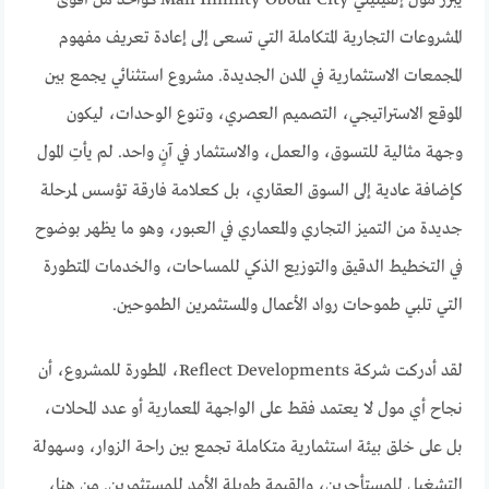
المشروعات التجارية المتكاملة التي تسعى إلى إعادة تعريف مفهوم
المجمعات الاستثمارية في المدن الجديدة. مشروع استثنائي يجمع بين
الموقع الاستراتيجي، التصميم العصري، وتنوع الوحدات، ليكون
وجهة مثالية للتسوق، والعمل، والاستثمار في آنٍ واحد. لم يأتِ المول
كإضافة عادية إلى السوق العقاري، بل كعلامة فارقة تؤسس لمرحلة
جديدة من التميز التجاري والمعماري في العبور، وهو ما يظهر بوضوح
في التخطيط الدقيق والتوزيع الذكي للمساحات، والخدمات المتطورة
التي تلبي طموحات رواد الأعمال والمستثمرين الطموحين.
لقد أدركت شركة Reflect Developments، المطورة للمشروع، أن
نجاح أي مول لا يعتمد فقط على الواجهة المعمارية أو عدد المحلات،
بل على خلق بيئة استثمارية متكاملة تجمع بين راحة الزوار، وسهولة
التشغيل للمستأجرين، والقيمة طويلة الأمد للمستثمرين. من هنا،