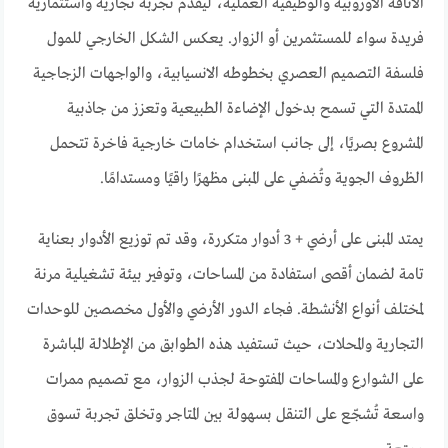
الأناقة الأوروبية والوظيفية العملية، ليقدّم تجربة تجارية واستثمارية
فريدة سواء للمستثمرين أو الزوار. يعكس الشكل الخارجي للمول
فلسفة التصميم العصري بخطوطه الانسيابية، والواجهات الزجاجية
الممتدة التي تسمح بدخول الإضاءة الطبيعية وتعزز من جاذبية
المشروع بصريًا، إلى جانب استخدام خامات خارجية فاخرة تتحمل
الظروف الجوية وتُضفي على المبنى مظهرًا راقيًا ومستدامًا.
يمتد المبنى على أرضي + 3 أدوار متكررة، وقد تم توزيع الأدوار بعناية
تامة لضمان أقصى استفادة من المساحات، وتوفير بيئة تشغيلية مرنة
لمختلف أنواع الأنشطة. فجاء الدور الأرضي والأول مخصصين للوحدات
التجارية والمحلات، حيث تستفيد هذه الطوابق من الإطلالة المباشرة
على الشوارع والمساحات المفتوحة لجذب الزوار، مع تصميم ممرات
واسعة تُشجّع على التنقل بسهولة بين المتاجر وتخلق تجربة تسوق