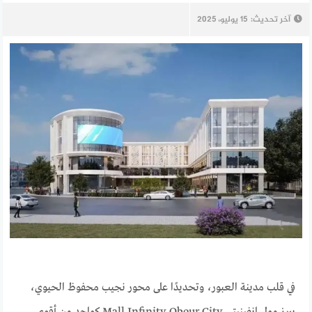
آخر تحديث:
15 يوليو، 2025
في قلب مدينة العبور، وتحديدًا على محور نجيب محفوظ الحيوي،
يبرز مول إنفينيتي Mall Infinity Obour City كواحد من أقوى