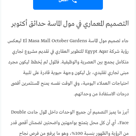
اتصل
التصميم المعماري في مول الماسة حدائق أكتوبر
جاء تصميم مول الماسة El Masa Mall October Gardens ليعكس
رؤية شركة Egypt Aqar للتطوير العقاري في تقديم مشروع تجاري
متكامل يجمع بين العصرية والوظيفية. فالمول لم يُخطط ليكون مجرد
مبنى تجاري تقليدي، بل ليكون وجهة حيوية قادرة على تلبية
احتياجات العملاء اليومية، وفي الوقت نفسه يمنح المستثمرين أقصى
درجات الاستفادة من وحداتهم.
أبرز ما يميز التصميم أن جميع الوحدات داخل المول جاءت Double
Face، أي أن كل محل يتمتع بواجهتين واضحتين تضمنان أقصى قدر
من الرؤية والظهور بنسبة 100%، وهو ما يرفع من فرص نجاح