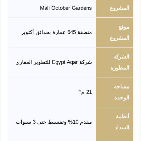
المشروع
Mall October Gardens
موقع
منطقة 645 عمارة بحدائق أكتوبر
المشروع
الشركة
شركة Egypt Aqar للتطوير العقاري
المطورة
مساحة
21 م²
الوحدة
أنظمة
مقدم 10% وتقسيط حتى 3 سنوات
السداد