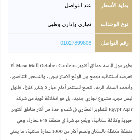
بداية الأسعار
عند التواصل
نوع الوحدات
تجاري وإداري وطبي
رقم التواصل
01027899896
يظهر مول الماسة حدائق أكتوبر El Masa Mall October Gardens
كفرصة استثنائية تجمع بين الموقع الاستراتيجي، والتسعير التنافسي،
وأنظمة السداد المرنة، لتضع المستثمر أمام خيار لا يتكرر كثيرًا، فالمول
ليس مجرد مشروع تجاري جديد، بل هو انطلاقة قوية من شركة
Egypt Aqar للتطوير العقاري في قلب واحدة من أكثر مناطق أكتوبر
حيوية وكثافة سكانية، ويقع مباشرة في منطقة 645 عمارة، وهي
منطقة مكتظة بالسكان وتضم أكثر من 1000 عمارة سكنية، ما يعني