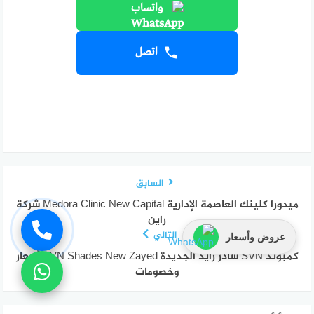
واتساب
اتصل
السابق
ميدورا كلينك العاصمة الإدارية Medora Clinic New Capital شركة
راين
التالي
عروض وأسعار
كمبوند SVN شادز زايد الجديدة SVN Shades New Zayed أسعار
وخصومات