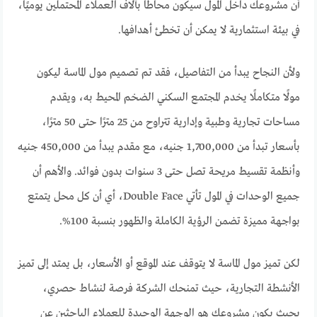
أن مشروعك داخل المول سيكون محاطًا بآلاف العملاء المحتملين يوميًا،
في بيئة استثمارية لا يمكن أن تخطئ أهدافها.
ولأن النجاح يبدأ من التفاصيل، فقد تم تصميم مول الماسة ليكون
مولًا متكاملًا يخدم المجتمع السكني الضخم المحيط به، ويقدم
مساحات تجارية وطبية وإدارية تتراوح من 25 مترًا حتى 50 مترًا،
بأسعار تبدأ من 1,700,000 جنيه، مع مقدم يبدأ من 450,000 جنيه
وأنظمة تقسيط مريحة تصل حتى 3 سنوات بدون فوائد. والأهم أن
جميع الوحدات في المول تأتي Double Face، أي أن كل محل يتمتع
بواجهة مميزة تضمن الرؤية الكاملة والظهور بنسبة 100%.
لكن تميز مول الماسة لا يتوقف عند الموقع أو الأسعار، بل يمتد إلى تميز
الأنشطة التجارية، حيث تمنحك الشركة فرصة لنشاط حصري،
بحيث يكون مشروعك هو الوجهة الوحيدة للعملاء الباحثين عن