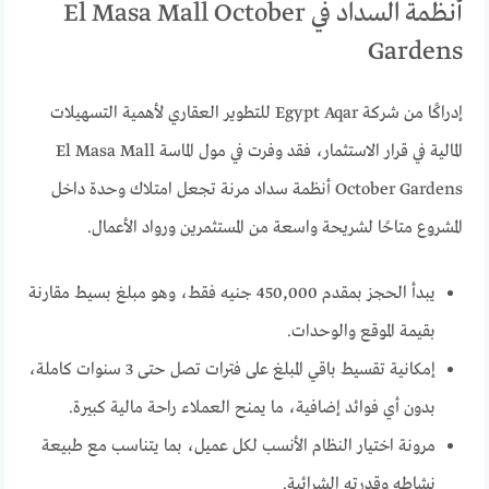
أنظمة السداد في El Masa Mall October
Gardens
إدراكًا من شركة Egypt Aqar للتطوير العقاري لأهمية التسهيلات
المالية في قرار الاستثمار، فقد وفرت في مول الماسة El Masa Mall
October Gardens أنظمة سداد مرنة تجعل امتلاك وحدة داخل
المشروع متاحًا لشريحة واسعة من المستثمرين ورواد الأعمال.
يبدأ الحجز بمقدم 450,000 جنيه فقط، وهو مبلغ بسيط مقارنة
بقيمة الموقع والوحدات.
إمكانية تقسيط باقي المبلغ على فترات تصل حتى 3 سنوات كاملة،
بدون أي فوائد إضافية، ما يمنح العملاء راحة مالية كبيرة.
مرونة اختيار النظام الأنسب لكل عميل، بما يتناسب مع طبيعة
نشاطه وقدرته الشرائية.