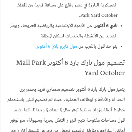
العسكرية البارزة في مصر وتقع على مسافة قريبة من Mall
Park Yard October.
نادي 6 أكتوبر
: من الأندية الاجتماعية والرياضية المعروفة، ويوفر
العديد من الأنشطة والخدمات لسكان المنطقة.
يتواجد المول بالقرب من
مول كايرو بلازا 6 أكتوبر
.
تصميم مول بارك يارد 6 أكتوبر Mall Park
Yard October
يتميز مول بارك يارد 6 أكتوبر بتصميم معماري فريد يجمع بين
الحداثة والأناقة والوظائف العملية، حيث تم تصميم المبنى باستخدام
خطوط أنيقة وزوايا مبتكرة توفر مظهرًا معاصرًا وجذابًا، كما يضم
المول مساحات مفتوحة تتيح للزوار التنقل بحرية وسهولة، مع توفير
أماكن استراحة ومناطق ترفيهية تجعل من تجربة التسوق أكثر راحة