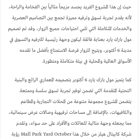
حيث إن هذا المشروع الفريد يجسد مزيجاً مثالياً بين الفخامة والراحة،
لأنه يقدم تجربة تسوق وترفيه مميزة تجمع بين التصاميم العصرية
والخدمات المتكاملة التي تلبي احتياجات جميع الزوار، وقد تم تصميم
مول بارك يارد بعناية فائقة ليكون وجهة رئيسية للترفيه والتسوق في
مدينة 6 أكتوبر، ويتيح للزوار فرصة الاستمتاع بأفضل ما تقدمه
الأسواق العالمية والمحلية في بيئة متكاملة ومتطورة.
كما يتميز مول بارك يارد 6 أكتوبر بتصميمه المعماري الرائع والبنية
التحتية المتقدمة التي تضمن توفير تجربة تسوق سلسة وممتعة.
يتضمن المشروع مجموعة متنوعة من المحلات التجارية والمطاعم
والكافيهات، بالإضافة إلى مساحات ترفيهية وصالات عرض سينمائية،
مما يجعله وجهة مثالية للعائلات والأفراد على حد سواء، وتقدم
شركة كابيتال هيلز من خلال هذا Mall Park Yard October رؤية