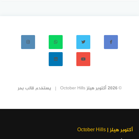
© 2026 أكتوبر هيلز October Hills
يستخدم
قالب بحر
أكتوبر هيلز | October Hills