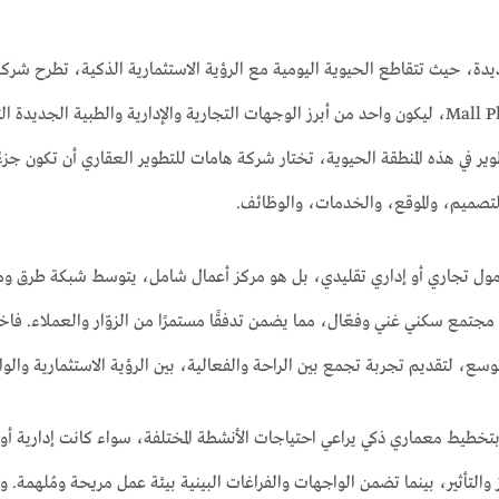
Mall Plus 90 New Cairo، ليكون واحد من أبرز الوجهات التجارية والإدارية والطبية 
ر في هذه المنطقة الحيوية، تختار شركة هامات للتطوير العقاري أن تكون جزءً
لتصميم، والموقع، والخدمات، والوظائف.
ول تجاري أو إداري تقليدي، بل هو مركز أعمال شامل، يتوسط شبكة طرق و
جتمع سكني غني وفعّال، مما يضمن تدفقًا مستمرًا من الزوّار والعملاء. فاخت
سع، لتقديم تجربة تجمع بين الراحة والفعالية، بين الرؤية الاستثمارية والوا
تميّز مول بلس 90 بتخطيط معماري ذكي يراعي احتياجات الأنشطة المختلفة، سواء كانت إد
والتأثير، بينما تضمن الواجهات والفراغات البينية بيئة عمل مريحة ومُلهمة. 