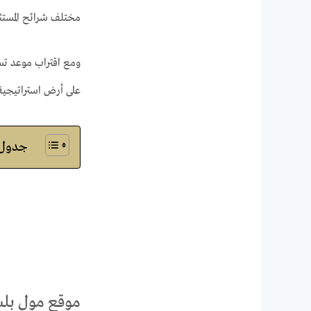
مختلف شرائح المستث
ومع اقتراب موعد تسل
على أرض استراتيجية
جدول ا
موقع مول بلس 90 التجمع ا