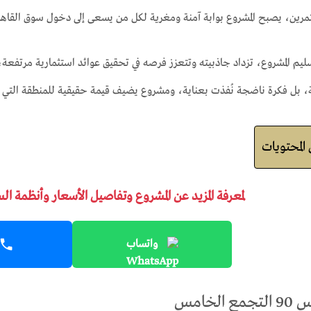
مرين، يصبح المشروع بوابة آمنة ومغرية لكل من يسعى إلى دخول سوق القاهرة
يم المشروع، تزداد جاذبيته وتتعزز فرصه في تحقيق عوائد استثمارية مرتفعة،
، بل فكرة ناضجة نُفذت بعناية، ومشروع يضيف قيمة حقيقية للمنطقة الت
لمحتويات
لمعرفة المزيد عن المشروع وتفاصيل الأسعار وأنظمة ال
واتساب
لخامس