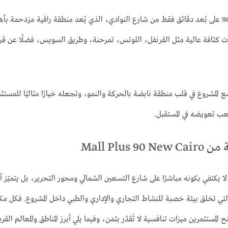
كما يقع مول بلس 90 على بُعد دقائق فقط من شارع النوادي، الذي يُعد منطقة راقية مزدح
 كثافة عالية مثل القرنفل، اللوتس، تمرحنة، وطريق السويس، فضلًا عن قربه
المشروع في قلب منطقة نابضة بالحركة والنمو، وتجعله خيارًا مثاليًا للمستث
ب تعويضه في المستقبل.
Mall Plus 9
وقع مول بلس 90 لا يكتفي بكونه مباشرًا على شارع التسعين الشمالي ومحور التحرير، بل ي
لتي تخلق بيئة خصبة للنشاط التجاري والإداري والطبي داخل المشروع. فكل م
لمستثمرين ميزات تنافسية لا تُقدّر بثمن، وفيما يلي أبرز المناطق والمعالم القري