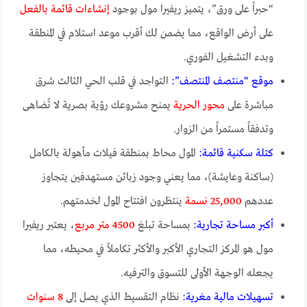
“حبراً على ورق”، يتميز ريفيرا مول بوجود
إنشاءات قائمة بالفعل
على أرض الواقع، مما يضمن لك أقرب موعد استلام في المنطقة
وبدء التشغيل الفوري.
موقع “منتصف المنتصف”:
التواجد في قلب الحي الثالث شرق
مباشرة على
محور الحرية
يمنح مشروعك رؤية بصرية لا تُضاهى
وتدفقاً مستمراً من الزوار.
كتلة سكنية قائمة:
المول محاط بمنطقة فيلات مأهولة بالكامل
(ساكنة وعايشة)، مما يعني وجود زبائن مستهدفين يتجاوز
عددهم
25,000 نسمة
ينتظرون افتتاح المول لخدمتهم.
أكبر مساحة تجارية:
بمساحة تبلغ
4500 متر مربع
، يعتبر ريفيرا
مول هو المركز التجاري الأكبر والأكثر تكاملاً في محيطه، مما
يجعله الوجهة الأولى للتسوق والترفيه.
تسهيلات مالية مغرية:
نظام التقسيط الذي يصل إلى
8 سنوات