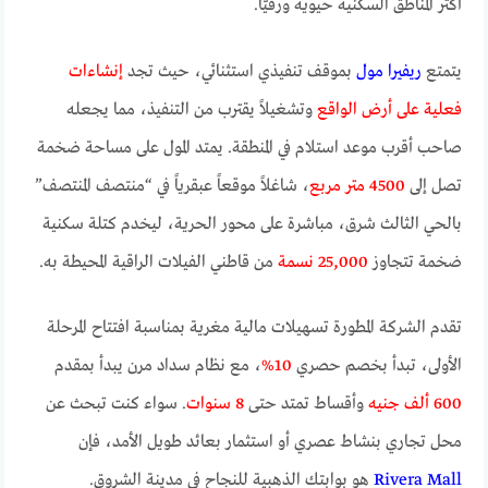
أكثر المناطق السكنية حيوية ورقيّاً.
يتمتع
ريفيرا مول
بموقف تنفيذي استثنائي، حيث تجد
إنشاءات
فعلية على أرض الواقع
وتشغيلاً يقترب من التنفيذ، مما يجعله
صاحب أقرب موعد استلام في المنطقة. يمتد المول على مساحة ضخمة
تصل إلى
4500 متر مربع
، شاغلاً موقعاً عبقرياً في “منتصف المنتصف”
بالحي الثالث شرق، مباشرة على محور الحرية، ليخدم كتلة سكنية
ضخمة تتجاوز
25,000 نسمة
من قاطني الفيلات الراقية المحيطة به.
تقدم الشركة المطورة تسهيلات مالية مغرية بمناسبة افتتاح المرحلة
الأولى، تبدأ بخصم حصري
10%
، مع نظام سداد مرن يبدأ بمقدم
600 ألف جنيه
وأقساط تمتد حتى
8 سنوات
. سواء كنت تبحث عن
محل تجاري بنشاط عصري أو استثمار بعائد طويل الأمد، فإن
Rivera Mall
هو بوابتك الذهبية للنجاح في مدينة الشروق.