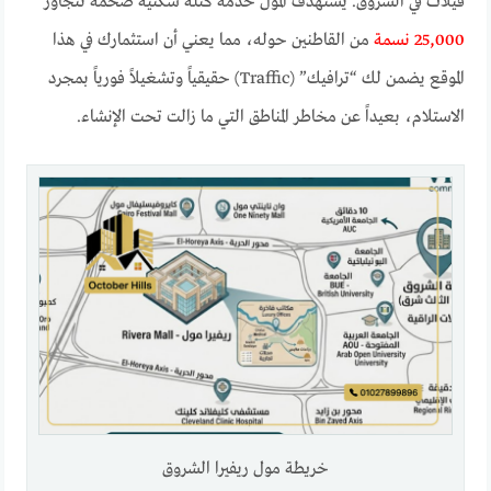
فيلات في الشروق. يستهدف المول خدمة كتلة سكنية ضخمة تتجاوز
25,000 نسمة
من القاطنين حوله، مما يعني أن استثمارك في هذا
الموقع يضمن لك “ترافيك” (Traffic) حقيقياً وتشغيلاً فورياً بمجرد
الاستلام، بعيداً عن مخاطر المناطق التي ما زالت تحت الإنشاء.
خريطة مول ريفيرا الشروق