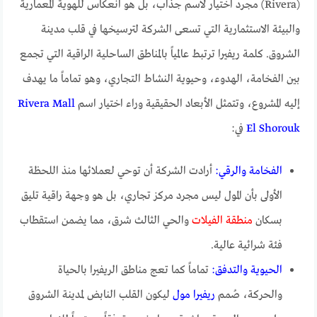
(Rivera) مجرد اختيار لاسم جذاب، بل هو انعكاس للهوية المعمارية
والبيئة الاستثمارية التي تسعى الشركة لترسيخها في قلب مدينة
الشروق. كلمة ريفيرا ترتبط عالمياً بالمناطق الساحلية الراقية التي تجمع
بين الفخامة، الهدوء، وحيوية النشاط التجاري، وهو تماماً ما يهدف
إليه المشروع، وتتمثل الأبعاد الحقيقية وراء اختيار اسم
Rivera Mall
El Shorouk
في:
الفخامة والرقي:
أرادت الشركة أن توحي لعملائها منذ اللحظة
الأولى بأن المول ليس مجرد مركز تجاري، بل هو وجهة راقية تليق
بسكان
منطقة الفيلات
والحي الثالث شرق، مما يضمن استقطاب
فئة شرائية عالية.
الحيوية والتدفق:
تماماً كما تعج مناطق الريفيرا بالحياة
والحركة، صُمم
ريفيرا مول
ليكون القلب النابض لمدينة الشروق