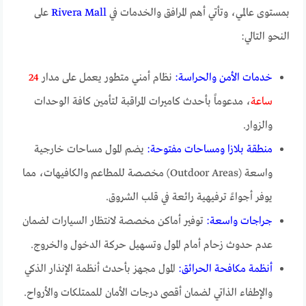
بمستوى عالمي، وتأتي أهم المرافق والخدمات في
Rivera Mall
على
النحو التالي:
خدمات الأمن والحراسة:
نظام أمني متطور يعمل على مدار
24
ساعة
، مدعوماً بأحدث كاميرات المراقبة لتأمين كافة الوحدات
والزوار.
منطقة بلازا ومساحات مفتوحة:
يضم المول مساحات خارجية
واسعة (Outdoor Areas) مخصصة للمطاعم والكافيهات، مما
يوفر أجواءً ترفيهية رائعة في قلب الشروق.
جراجات واسعة:
توفير أماكن مخصصة لانتظار السيارات لضمان
عدم حدوث زحام أمام المول وتسهيل حركة الدخول والخروج.
أنظمة مكافحة الحرائق:
المول مجهز بأحدث أنظمة الإنذار الذكي
والإطفاء الذاتي لضمان أقصى درجات الأمان للممتلكات والأرواح.