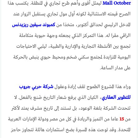
Mall October
ليمثل أقوى وأهم طرح تجاري في المنطقة. يكتسب هذا
الصرح قيمته الاستثنائية لكونه أول مول تجاري يستقبل الزوار عند
المدخل الرئيسي لحدائق أكتوبر، متخذا من
كمبوند
سيفين ريزيدنس
الراقي مقرا له. هذا التمركز الذكي يجعله وجهة حيوية متكاملة
تجمع بين الأنشطة التجارية والإدارية والطبية، ليلبي الاحتياجات
اليومية المتزايدة لمجتمع سكني ضخم ومحيط حيوي ينبض بالحركة
على مدار الساعة.
وراء هذا المشروع الطموح تقف إرادة وعقول
شركة حربي جروب
للتطوير العقاري
، الكيان الذي يرفع شعار التاريخ صُنع بالفعل. لا
تتحدث الشركة بلغة الوعود، بل تستند إلى تاريخ مشرف يمتد لأكثر
من
15
عاما من التميز والريادة في كل من مصر ودولة الإمارات العربية
المتحدة. وقد توجت هذه المسيرة بضخ استثمارات هائلة تتجاوز حاجز