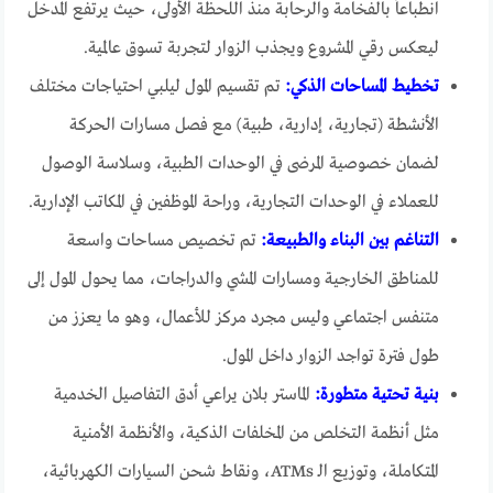
انطباعاً بالفخامة والرحابة منذ اللحظة الأولى، حيث يرتفع المدخل
ليعكس رقي المشروع ويجذب الزوار لتجربة تسوق عالمية.
تخطيط المساحات الذكي:
تم تقسيم المول ليلبي احتياجات مختلف
الأنشطة (تجارية، إدارية، طبية) مع فصل مسارات الحركة
لضمان خصوصية المرضى في الوحدات الطبية، وسلاسة الوصول
للعملاء في الوحدات التجارية، وراحة الموظفين في المكاتب الإدارية.
التناغم بين البناء والطبيعة:
تم تخصيص مساحات واسعة
للمناطق الخارجية ومسارات المشي والدراجات، مما يحول المول إلى
متنفس اجتماعي وليس مجرد مركز للأعمال، وهو ما يعزز من
طول فترة تواجد الزوار داخل المول.
بنية تحتية متطورة:
الماستر بلان يراعي أدق التفاصيل الخدمية
مثل أنظمة التخلص من المخلفات الذكية، والأنظمة الأمنية
المتكاملة، وتوزيع الـ ATMs، ونقاط شحن السيارات الكهربائية،