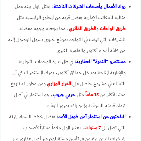
رواد الأعمال وأصحاب الشركات الناشئة:
يمثل المول بيئة عمل
مثالية للمكاتب الإدارية بفضل قربه من المحاور الرئيسية مثل
طريق الواحات
و
الطريق الدائري
، مما يجعله وجهة مفضلة
للشركات التي ترغب في التواجد بموقع حيوي يسهل الوصول إليه
من كافة أنحاء أكتوبر والقاهرة الكبرى.
مستثمرو “الندرة” العقارية:
في ظل ندرة الوحدات التجارية
والإدارية المتاحة بمدخل حدائق أكتوبر، يدرك المستثمر الذكي أن
التملك في مشروع حاصل على
القرار الوزاري
ومن مطور له تاريخ
ممتد لأكثر من
15 عاماً
مثل
حربي جروب
، هو استثمار في أصل
تزداد قيمته السوقية وإيجاراته بمرور الوقت.
الباحثون عن استثمار آمن طويل الأمد:
بفضل خطط السداد المرنة
التي تصل إلى
7 سنوات
، يعتبر المول ملاذاً ممتازاً لأصحاب
المدخرات الذين يرغبون في تأمين مستقبلهم عبر أصل عقاري يدر