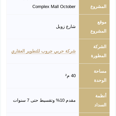
المشروع
Complex Mall October
موقع
شارع زويل
المشروع
الشركة
شركة حربي جروب للتطوير العقاري
المطورة
مساحة
40 م²
الوحدة
أنظمة
مقدم 10% وتقسيط حتى 7 سنوات
السداد