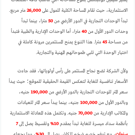
يتميز سيفين كومبلكس بتنوع مساحاته التي تناسب كافة التطلعات
الاستثمارية، حيث تقام المساحة الكلية للمول على
26,000
متر مربع.
تبدأ الوحدات التجارية في الدور الأرضي من
50
مترا، بينما تبدأ
وحدات الدور الأول من
40
مترا، أما الوحدات الإدارية والطبية فتبدأ
من مساحة
45
مترا. هذا التنوع يمنح المستثمرين مرونة كاملة في
اختيار الوحدة التي تلبي طموحاتهم المهنية والتجارية.
ولأن الشركة تضع نجاح المستثمر على رأس أولوياتها، فقد جاءت
الأسعار تنافسية للغاية لتعكس القيمة الحقيقية للموقع؛ حيث يبدأ
سعر المتر للوحدات التجارية بالدور الأرضي من
190,000
جنيه،
وبالدور الأول من
100,000
جنيه، بينما يبدأ سعر المتر للعيادات
والمكاتب الإدارية من
70,000
جنيه. وتكتمل هذه المعادلة الاستثمارية
بأنظمة سداد ميسرة للغاية تبدأ بمقدم
10%
وتقسيط يصل إلى
7
سنوات
، مع توفير خصم ضخم للكاش يصل إلى
30%
، مما يجعله