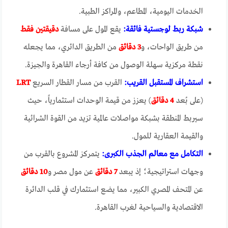
الخدمات اليومية، المطاعم، والمراكز الطبية.
شبكة ربط لوجستية فائقة:
يقع المول على مسافة
دقيقتين فقط
من طريق الواحات، و
3 دقائق
من الطريق الدائري، مما يجعله
نقطة مركزية سهلة الوصول من كافة أرجاء القاهرة والجيزة.
استشراف المستقبل القريب:
القرب من مسار القطار السريع
LRT
(على بُعد
4 دقائق
) يعزز من قيمة الوحدات استثمارياً، حيث
سيربط المنطقة بشبكة مواصلات عالمية تزيد من القوة الشرائية
والقيمة العقارية للمول.
التكامل مع معالم الجذب الكبرى:
يتمركز المشروع بالقرب من
وجهات استراتيجية؛ إذ يبعد
7 دقائق
عن مول مصر و
10 دقائق
عن المتحف المصري الكبير، مما يضع استثمارك في قلب الدائرة
الاقتصادية والسياحية لغرب القاهرة.