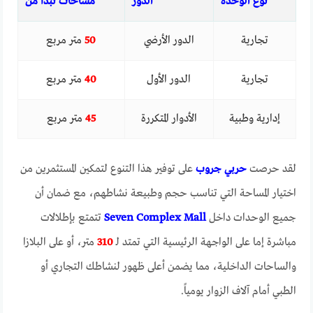
نوع الوحدة
الدور
مساحات تبدأ من
تجارية
الدور الأرضي
50
متر مربع
تجارية
الدور الأول
40
متر مربع
إدارية وطبية
الأدوار المتكررة
45
متر مربع
لقد حرصت
حربي جروب
على توفير هذا التنوع لتمكين المستثمرين من
اختيار المساحة التي تناسب حجم وطبيعة نشاطهم، مع ضمان أن
جميع الوحدات داخل
Seven Complex Mall
تتمتع بإطلالات
مباشرة إما على الواجهة الرئيسية التي تمتد لـ
310
متر، أو على البلازا
والساحات الداخلية، مما يضمن أعلى ظهور لنشاطك التجاري أو
الطبي أمام آلاف الزوار يومياً.