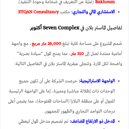
Bakhoum
(غنيّة عن التعريف في ضخامة وجودة التنفيذ).
الاستشاري المالي والتجاري:
مكتب
ETQAN Consultancy
.
تفاصيل الماستر بلان في
Seven Complex أكتوبر
صُمم المشروع على مساحة كلية تبلغ
26,000 متر مربع
، مع واجهة
أمامية ممتدة تصل إلى
310 متر
، مما يمنح المول “سيادة بصرية”
واضحة لكل المارة. وتتجلى عبقرية الماستر بلان في التفاصيل التالية:
الواجهة الاستراتيجية:
حرصت الشركة على أن تكون جميع
الوحدات ذات إطلالة مباشرة ومميزة، إما على الواجهة الرئيسية
للمول أو على منطقة البلازا (الساحات المفتوحة)، مما يضمن أعلى
درجات التواجد التجاري والظهور للجمهور.
المدخل ذو الارتفاع المضاعف:
تم تصميم مدخل المول ليعطي