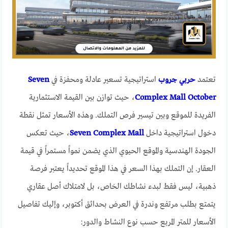
تعتمد
حربي جروب
استراتيجية تسعير عادلة ومحفزة في
Seven
Complex Mall October
، حيث توازن بين القيمة الاستثمارية
الفريدة للموقع وبين تيسير فرص التملك. وهذه الأسعار تمثل نقطة
دخول استراتيجية داخل
Seven Complex Mall
، حيث تعكس
الجودة الهندسية والموقع الحيوي الذي يضمن نمواً مستمراً في قيمة
العقار. إن التملك بهذا السعر في هذا الموقع تحديداً يعتبر فرصة
ذهبية، ليس فقط لبدء نشاطك الخاص، بل لامتلاك أصل عقاري
يتمتع بطلب مرتفع وندرة في العرض بحدائق أكتوبر، وإليك تفاصيل
الأسعار للمتر المربع حسب نوع النشاط والدور: