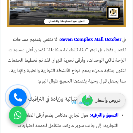
في
Seven Complex Mall October
، لا نكتفي بتقديم مساحات
للعمل فقط، بل نوفر “بيئة تشغيلية متكاملة” تضمن أعلى مستويات
الراحة لمالكي الوحدات، وأرقى تجربة للزوار. لقد تم تخطيط الخدمات
لتكون بمثابة محرك يدعم نجاح الأنشطة التجارية والطبية والإدارية،
مما يجعل المول وجهة يقصدها الجميع طوال اليوم:
خدمات تضمن تجربة استثنائية وزيادة في الترافيك
عروض وأسعار
التسوق والترفيه:
مول تجاري متكامل يضم أرقى العلامات
التجارية، إلى جانب سوبر ماركت متكامل لخدمة احتياجات