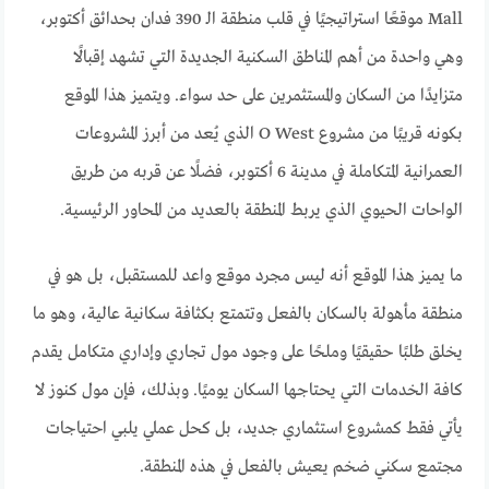
Mall موقعًا استراتيجيًا في قلب منطقة الـ 390 فدان بحدائق أكتوبر،
وهي واحدة من أهم المناطق السكنية الجديدة التي تشهد إقبالًا
متزايدًا من السكان والمستثمرين على حد سواء. ويتميز هذا الموقع
بكونه قريبًا من مشروع O West الذي يُعد من أبرز المشروعات
العمرانية المتكاملة في مدينة 6 أكتوبر، فضلًا عن قربه من طريق
الواحات الحيوي الذي يربط المنطقة بالعديد من المحاور الرئيسية.
ما يميز هذا الموقع أنه ليس مجرد موقع واعد للمستقبل، بل هو في
منطقة مأهولة بالسكان بالفعل وتتمتع بكثافة سكانية عالية، وهو ما
يخلق طلبًا حقيقيًا وملحًا على وجود مول تجاري وإداري متكامل يقدم
كافة الخدمات التي يحتاجها السكان يوميًا. وبذلك، فإن مول كنوز لا
يأتي فقط كمشروع استثماري جديد، بل كحل عملي يلبي احتياجات
مجتمع سكني ضخم يعيش بالفعل في هذه المنطقة.