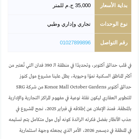
بداية الأسعار
35,000 ج.م للمتر
نوع الوحدات
تجاري وإداري وطبي
رقم التواصل
01027899896
في قلب حدائق أكتوبر، وتحديدًا في منطقة الـ 390 فدان التي تُعتبر من
أكثر المناطق السكنية نموًا وحيوية، يطل علينا مشروع مول كنوز
حدائق أكتوبر Konoz Mall October Gardens من شركة SRG
للتطوير العقاري ليكون نقلة نوعية في مفهوم المراكز التجارية والإدارية
بالمنطقة. فمنذ الإعلان عن إطلاقه في فبراير 2025، نجح المشروع في
جذب الأنظار بفضل فكرته الرائدة كونه أول مول متكامل يتم تسليمه
في المنطقة في ديسمبر 2026، الأمر الذي يجعله وجهة استثمارية