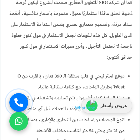
كما أن شركة SRG للتطوير العقاري صممت المشروع ليكون فرصة
ذهبية تحقق عائدًا استثماريًا مميزًا، مدعومة بأسعار تنافسية، أنظمة
سداد مرنة، وتصميم معماري عصري يضمن استدامة الاستثمار على
المدى الطويل. كل هذه المقومات تجعل الاستثمار في مول كنوز خطوة
ناجحة لا تحتمل التأجيل، وأبرز مميزات الاستثمار في مول كنوز
حدائق أكتوبر:
موقع استراتيجي في قلب منطقة الـ 390 فدان، بالقرب من O
West وطريق الواحات، مع كثافة سكانية عالية.
ميزة الريادة كونه أول مول يتم تسليمه وتشغيله في المنطقة في
عروض وأسعار
ديسمبر 2026، مما يضمن جذب العملاء قبل أي منافس.
تنوع الوحدات والمساحات بين التجاري والإداري، بمساحات تبدأ
من 21 متر وحتى 54 متر لتناسب مختلف الأنشطة.