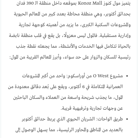
يتميز مول كنوز Konoz Mall بموقعه داخل منطقة الـ 390 فدان
بحدائق أكتوبر، وهي منطقة محاطة بعدد كبير من المعالم الحيوية
والمشروعات السكنية الكبرى، ما يزيد من أهميته كوجهة تجارية
وإدارية مستقبلية. فالمول ليس معزولًا، بل يقع في قلب منطقة نابضة
بالحياة تتكامل فيها الخدمات والأنشطة، مما يجعله نقطة جذب
رئيسية للسكان والزوار على حد سواء، وأبرز المعالم القريبة من المول:
مشروع O West من أوراسكوم: واحد من أكبر المشروعات
العمرانية المتكاملة في 6 أكتوبر، ويقع على بُعد دقائق معدودة من
المول، ما يجذب شريحة واسعة من العملاء والسكان الباحثين
عن وجهات تجارية وترفيهية قريبة.
طريق الواحات: الشريان الحيوي الذي يربط حدائق أكتوبر
بالعديد من المناطق والمحاور الرئيسية، مما يسهل الوصول إلى