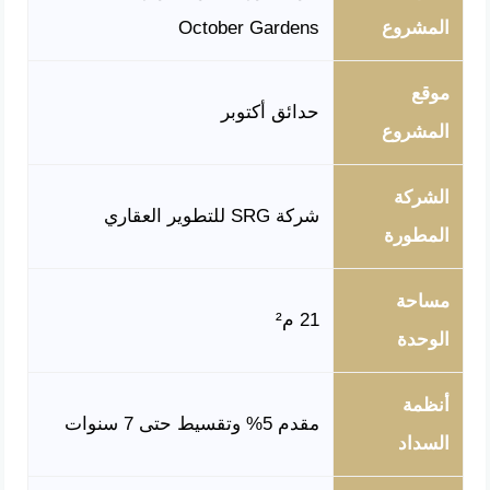
المشروع
October Gardens
موقع
حدائق أكتوبر
المشروع
الشركة
شركة SRG للتطوير العقاري
المطورة
مساحة
21 م²
الوحدة
أنظمة
مقدم 5% وتقسيط حتى 7 سنوات
السداد