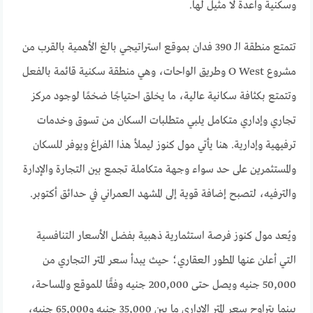
وسكنية واعدة لا مثيل لها.
تتمتع منطقة الـ 390 فدان بموقع استراتيجي بالغ الأهمية بالقرب من
مشروع O West وطريق الواحات، وهي منطقة سكنية قائمة بالفعل
وتتمتع بكثافة سكانية عالية، ما يخلق احتياجًا ضخمًا لوجود مركز
تجاري وإداري متكامل يلبي متطلبات السكان من تسوق وخدمات
ترفيهية وإدارية. هنا يأتي مول كنوز ليملأ هذا الفراغ ويوفر للسكان
والمستثمرين على حد سواء وجهة متكاملة تجمع بين التجارة والإدارة
والترفيه، لتصبح إضافة قوية إلى المشهد العمراني في حدائق أكتوبر.
ويُعد مول كنوز فرصة استثمارية ذهبية بفضل الأسعار التنافسية
التي أعلن عنها المطور العقاري؛ حيث يبدأ سعر المتر التجاري من
50,000 جنيه ويصل حتى 200,000 جنيه وفقًا للموقع والمساحة،
بينما يتراوح سعر المتر الإداري ما بين 35,000 جنيه و65,000 جنيه،