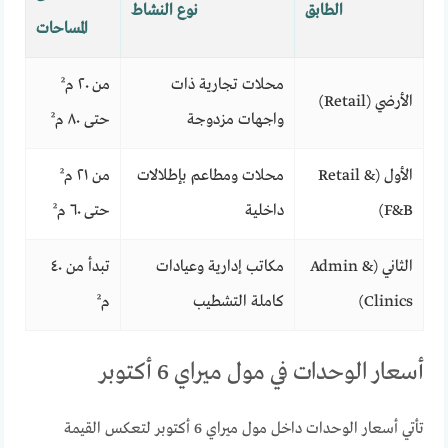
الطابق
نوع النشاط
المساحات
محلات تجارية ذات
من ٢٠ م²
الأرضي (Retail)
واجهات مزدوجة
حتى ٨٠ م²
الأول (Retail &
محلات ومطاعم بإطلالات
من ٢١ م²
F&B)
داخلية
حتى ٦٠ م²
الثاني (Admin &
مكاتب إدارية وعيادات
تبدأ من ٤٠
Clinics)
كاملة التشطيب
م²
أسعار الوحدات في مول ميراي 6 أكتوبر
تأتي أسعار الوحدات داخل مول ميراي 6 أكتوبر لتعكس القيمة