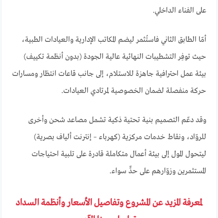
على الفناء الداخلي.
أمّا الطابق الثاني فاستُثمر ليضم المكاتب الإدارية والعيادات الطبية،
حيث توفِر التشطيبات النهائية عالية الجودة (بدون أنظمة تكييف)
بيئة عمل احترافية جاهزة للاستلام، إلى جانب قاعات انتظار ومسارات
حركة منفصلة لضمان الخصوصية لمرتادي العيادات.
وقد دعّم التصميم بنية تحتية ذكية تشمل مصاعد شحن وأخرى
للروّاد، ونقاط خدمات مركزية (كهرباء – إنترنت ألياف بصرية)
ليتحول المول إلى بيئة أعمال متكاملة قادرة على تلبية احتياجات
المستثمرين وزوّارهم على حدٍّ سواء.
لمعرفة المزيد عن المشروع وتفاصيل الأسعار وأنظمة السداد