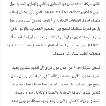
تطلق شركة Sites مشروعها التجاري والطبي والإداري الجديد مول
ميراي 6 أكتوبر Merai Mall 6 October، الذي يأتي ليشكل إضافة
متميزة لسوق العقارات التجارية في أكتوبر. المشروع ليس مجرد مول،
بل هو تجربة متكاملة تجمع بين التصميم العصري، والموقع الذكي،
وتنوع الوحدات بين تجارية، وعيادات، ومكاتب إدارية، ليُقدم حلًا
مثاليًا لكل من يبحث عن فرص استثمارية واعدة في منطقة تزداد فيها
معدلات الطلب بشكل غير مسبوق.
تسعى شركة Sites من خلال مول ميراي إلى تقديم مشروع يعيد
تعريف مفهوم “المول متعدد الوظائف” في مدينة أكتوبر، من خلال
موقع فريد مباشرة على محور التحرير، مما يجعله نقطة محورية
تتلاقى عندها الحركة التجارية والطبية والإدارية، سواء لخدمة
السكان أو رواد الأعمال أو الزوار. ومع وجود محطّة مونوريل تبعد