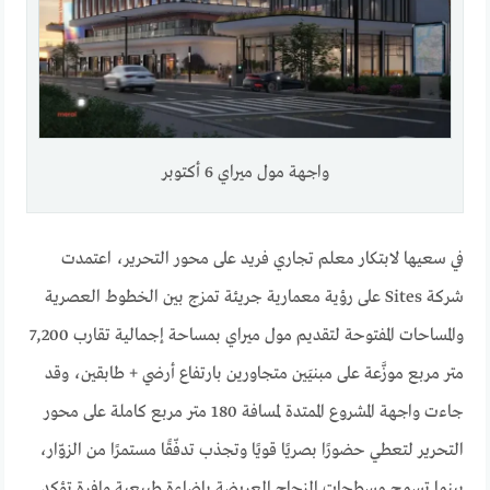
واجهة مول ميراي 6 أكتوبر
في سعيها لابتكار معلم تجاري فريد على محور التحرير، اعتمدت
شركة Sites على رؤية معمارية جريئة تمزج بين الخطوط العصرية
والمساحات المفتوحة لتقديم مول ميراي بمساحة إجمالية تقارب 7,200
متر مربع موزَّعة على مبنيَين متجاورين بارتفاع أرضي + طابقين، وقد
جاءت واجهة المشروع الممتدة لمسافة 180 متر مربع كاملة على محور
التحرير لتعطي حضورًا بصريًا قويًا وتجذب تدفّقًا مستمرًا من الزوّار،
بينما تسمح مسطحات الزجاج العريضة بإضاءة طبيعية وافرة تؤكد