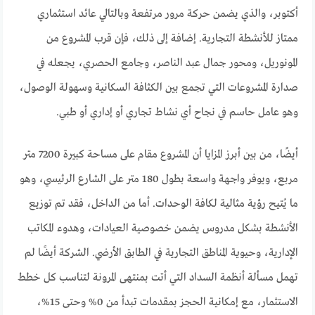
أكتوبر، والذي يضمن حركة مرور مرتفعة وبالتالي عائد استثماري
ممتاز للأنشطة التجارية. إضافة إلى ذلك، فإن قرب المشروع من
المونوريل، ومحور جمال عبد الناصر، وجامع الحصري، يجعله في
صدارة المشروعات التي تجمع بين الكثافة السكانية وسهولة الوصول،
وهو عامل حاسم في نجاح أي نشاط تجاري أو إداري أو طبي.
أيضًا، من بين أبرز المزايا أن المشروع مقام على مساحة كبيرة 7200 متر
مربع، ويوفر واجهة واسعة بطول 180 متر على الشارع الرئيسي، وهو
ما يُتيح رؤية مثالية لكافة الوحدات. أما من الداخل، فقد تم توزيع
الأنشطة بشكل مدروس يضمن خصوصية العيادات، وهدوء المكاتب
الإدارية، وحيوية المناطق التجارية في الطابق الأرضي. الشركة أيضًا لم
تهمل مسألة أنظمة السداد التي أتت بمنتهى المرونة لتناسب كل خطط
الاستثمار، مع إمكانية الحجز بمقدمات تبدأ من 0% وحتى 15%،